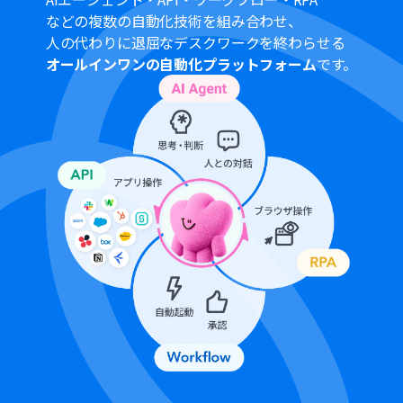
般法人向けプラン（Microsoft365 Business）があり、一
などの複数の自動化技術を組み合わせ、
般法人向けプランに加入していない場合には認証に失敗
人の代わりに退屈なデスクワークを終わらせる
する可能性があります。
オールインワンの自動化プラットフォーム
です。
Googleフォームをトリガーとして使用した際の回答内容
を取得する方法は「
Googleフォームトリガーで、回答内
容を取得する方法
」を参照ください。
Microsoft Excelのデータベースを操作するオペレーショ
ンの設定に関しては「
【Excel】データベースを操作する
オペレーションの設定に関して
」をご参照ください。