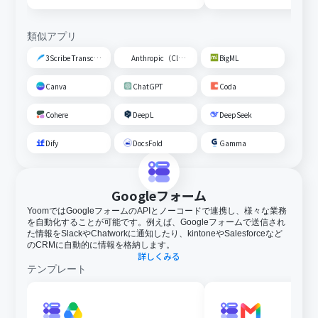
類似アプリ
3Scribe Transcription
Anthropic（Claude）
BigML
Canva
ChatGPT
Coda
Cohere
DeepL
DeepSeek
Dify
DocsFold
Gamma
Googleフォーム
YoomではGoogleフォームのAPIとノーコードで連携し、様々な業務
を自動化することが可能です。例えば、Googleフォームで送信され
た情報をSlackやChatworkに通知したり、kintoneやSalesforceなど
のCRMに自動的に情報を格納します。
詳しくみる
テンプレート