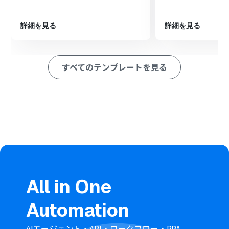
※「トリガー」：フロー起動のきっかけとなるアクション、「オ
ペレーション」：トリガー起動後、フロー内で処理を行うアク
ション
詳細を見る
詳細を見る
■このワークフローのカスタムポイント
Microsoft Excelの「レコードを追加する」オペレーショ
ンにおいて、どのワークブックのどのワークシートに情報
すべてのテンプレートを見る
を追加するかを任意で指定してください。
フォームから取得した各回答データを、Microsoft Excel
のどの列（ヘッダー）に対応させて追加するかを自由に
マッピング設定できます。
特定の列には常に同じ情報を入力する「固定値」を設定
したり、Yoomが提供する関数を利用してフォームの回答
データを加工した上で、動的な値としてセルに登録するこ
とも可能です。
■
注意事項
Googleフォーム、Microsoft ExcelのそれぞれとYoomを
連携してください。
All in One
トリガーは5分、10分、15分、30分、60分の間隔で起動
間隔を選択できます。
Automation
プランによって最短の起動間隔が異なりますので、ご注意
ください。
Microsoft365（旧Office365）には、家庭向けプランと一
AIエージェント・API・ワークフロー・RPA