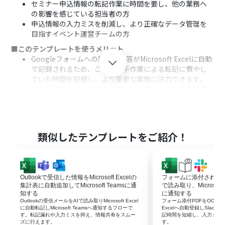
セミナー申込情報の転記作業に時間を要し、他の業務へ
の影響を感じている担当者の方
申込情報の入力ミスを削減し、より正確なデータ管理を
目指すイベント運営チームの方
■このテンプレートを使うメリット
Googleフォームへの新しい回答がMicrosoft Excelに自動
で記録されるため、これまで手作業による転記に費やし
ていた時間を短縮し、より重要な業務に注力できます。
手作業によるデータ入力の際に起こりがちな、打ち間違
いや記入漏れといったヒューマンエラーのリスクを軽減
し、データの正確性向上に繋がります。
■フローボットの流れ
はじめに、GoogleフォームとMicrosoft ExcelをYoomに
類似したテンプレートをご紹介！
連携させます。
次に、トリガーとしてGoogleフォームを選択し、「フォ
ームに回答が送信されたら」というアクションを設定し、
対象のフォームを指定します。
Outlookで受信した情報をMicrosoft Excelの
フォームに添付されたP
最後に、オペレーションとしてMicrosoft Excelを選択
集計表に自動追加してMicrosoft Teamsに通
で読み取り、Microsoft 
し、「レコードを追加する」アクションを設定します。こ
知する
に通知する
Outlookの受信メールをAIで読み取りMicrosoft Excel
フォーム添付PDFをOCRで読み
こで、どのファイルのどのシートに、フォームのどの回答
に自動転記しMicrosoft Teamsへ通知するフローで
Excelへ自動登録しSlac
を記録するかを紐付けます。
す。転記漏れや入力ミスを抑え、情報共有をスムー
記時間を短縮し、入力ミス
ズに行えます。
す。