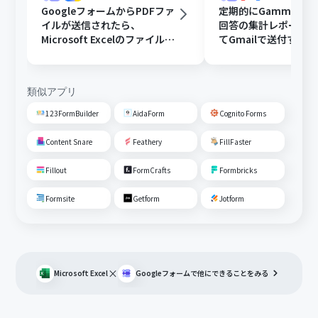
GoogleフォームからPDFファ
定期的にGammaで
イルが送信されたら、
回答の集計レポート
Microsoft Excelのファイルに
てGmailで送付する
変換しGoogle Driveに格納す
る
類似アプリ
123FormBuilder
AidaForm
Cognito Forms
Content Snare
Feathery
FillFaster
Fillout
FormCrafts
Formbricks
Formsite
Getform
Jotform
×
Microsoft Excel
Googleフォーム
で他にできることをみる