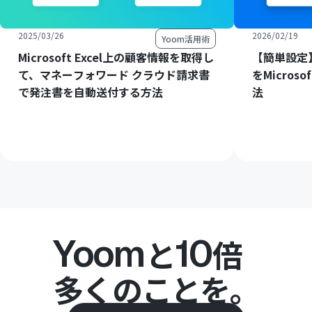
2025/03/26
2026/02/19
Yoom活用術
Microsoft Excel上の顧客情報を取得し
【簡単設定】C
て、マネーフォワード クラウド請求書
をMicros
で発注書を自動送付する方法
法
Yoom
10
と
倍
多くのことを。