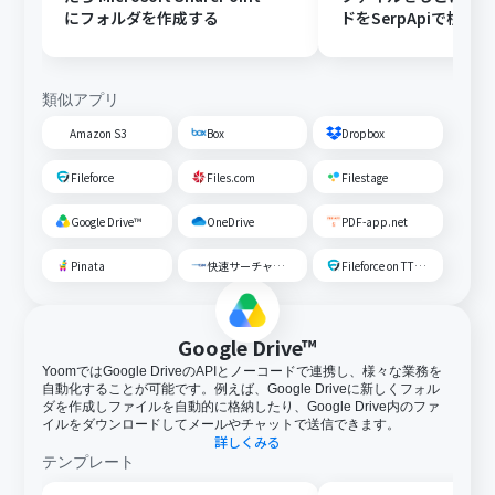
あるので、ご注意ください。
にフォルダを作成する
ドをSerpApiで検索
トリガー、各オペレーションでの取り扱い可能なファイ
する
ル容量の詳細は下記をご参照ください。
https://intercom.help/yoom/ja/articles/9413924
類似アプリ
Amazon S3
Box
Dropbox
Fileforce
Files.com
Filestage
Google Drive™
OneDrive
PDF-app.net
Pinata
快速サーチャーGX
Fileforce on TTS Cloud
Google Drive™
YoomではGoogle DriveのAPIとノーコードで連携し、様々な業務を
自動化することが可能です。例えば、Google Driveに新しくフォル
ダを作成しファイルを自動的に格納したり、Google Drive内のファ
イルをダウンロードしてメールやチャットで送信できます。
詳しくみる
テンプレート