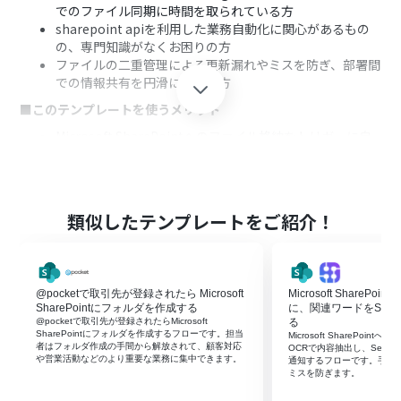
でのファイル同期に時間を取られている方
sharepoint apiを利用した業務自動化に関心があるもの
の、専門知識がなくお困りの方
ファイルの二重管理による更新漏れやミスを防ぎ、部署間
での情報共有を円滑にしたい方
■このテンプレートを使うメリット
Microsoft SharePointへのファイル格納をトリガーに自
動でGoogle Driveへ同期されるため、これまで手作業に
費やしていた時間を短縮できます。
手作業でのファイル転記が不要になるため、アップロー
ド漏れや格納ミスといったヒューマンエラーのリスクを
類似したテンプレートをご紹介！
軽減し、正確なファイル管理を実現します。
■フローボットの流れ
はじめに、Yoomと連携させるアプリとして「Microsoft
@pocketで取引先が登録されたら Microsoft
Microsoft ShareP
SharePoint」と「Google Drive」をマイアプリに登録し
SharePointにフォルダを作成する
に、関連ワードをSerp
ます
@pocketで取引先が登録されたらMicrosoft
る
次に、トリガーでMicrosoft SharePointを選択し、「サ
SharePointにフォルダを作成するフローです。担当
Microsoft SharePoi
者はフォルダ作成の手間から解放されて、顧客対応
イト内の指定フォルダにファイルが作成または更新され
OCRで内容抽出し、Serp
や営業活動などのより重要な業務に集中できます。
通知するフローです。手動
たら」を設定します
ミスを防ぎます。
次に、オペレーションで分岐機能を設定し、特定の条件