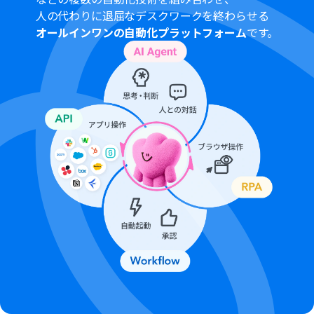
Yoomを連携してください。
人の代わりに退屈なデスクワークを終わらせる
トリガーは5分、10分、15分、30分、60分の間隔で起動
オールインワンの自動化プラットフォーム
です。
間隔を選択できます。
プランによって最短の起動間隔が異なりますので、ご注意
ください。
Microsoft365（旧Office365）には、家庭向けプランと一
般法人向けプラン（Microsoft365 Business）があり、一
般法人向けプランに加入していない場合には認証に失敗
する可能性があります。
分岐はミニプラン以上のプランでご利用いただける機能
（オペレーション）となっております。フリープランの場
合は設定しているフローボットのオペレーションはエラ
ーとなりますので、ご注意ください。
ミニプランなどの有料プランは、2週間の無料トライアル
を行うことが可能です。無料トライアル中には制限対象の
アプリや機能（オペレーション）を使用することができ
ます。
アプリの仕様上、ファイルの作成日時と最終更新日時が
同一にならない場合があり、正しく分岐しない可能性があ
るのでご了承ください。
■注意事項
Microsoft SharePoint、Google Driveのそれぞれと