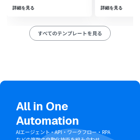
（例：ファイルが作成された場合のみ）に合致した場合
に、後続の処理に進むよう設定します
詳細を見る
詳細を見る
続いて、オペレーションでMicrosoft SharePointの「フ
ァイルをダウンロード」アクションを設定し、トリガーで
検知したファイルを取得します
すべてのテンプレートを見る
最後に、オペレーションでGoogle Driveの「ファイルを
アップロードする」アクションを設定し、ダウンロードし
たファイルを指定のフォルダに格納します
※「トリガー」：フロー起動のきっかけとなるアクション、「オ
ペレーション」：トリガー起動後、フロー内で処理を行うアク
ション
■このワークフローのカスタムポイント
Microsoft SharePointのトリガー設定では、どのサイト
やフォルダを監視対象にするかを任意で設定してくださ
い。
All in One
Google Driveにファイルをアップロードする際に、格納
先のフォルダを指定できるほか、ファイル名を任意の値
Automation
やトリガー情報をもとに動的に設定することも可能です。
■
注意事項
AIエージェント・API・ワークフロー・RPA
Microsoft SharePoint、Google Driveのそれぞれと
などの複数の自動化技術を組み合わせ、