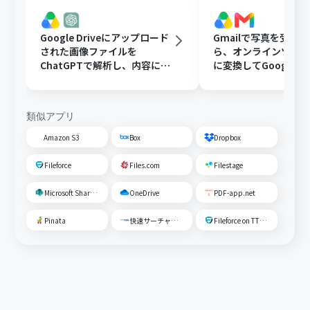
Google Driveにアップロード
Gmailで写真を受け
された画像ファイルを
ら、オンラインツール
ChatGPTで解析し、内容に応
に変換してGoogle Dr
じたフォルダに移動する
存する
類似アプリ
Amazon S3
Box
Dropbox
Fileforce
Files.com
Filestage
Microsoft SharePoint
OneDrive
PDF-app.net
Pinata
快速サーチャーGX
Fileforce on TTS Cloud