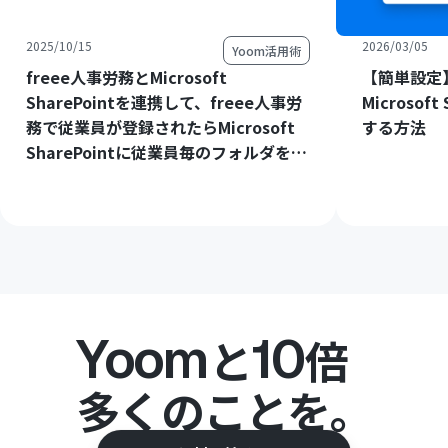
2025/10/15
2026/03/05
Yoom活用術
freee人事労務とMicrosoft
【簡単設定】
SharePointを連携して、freee人事労
Microsof
務で従業員が登録されたらMicrosoft
する方法
SharePointに従業員毎のフォルダを作
成する方法
Yoom
10
と
倍
多くのことを。