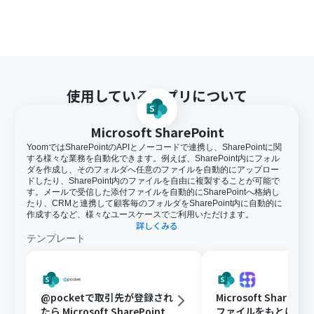
Yoomを連携してください。
トリガーは5分、10分、15分、30分、60分の間隔で起動
間隔を選択できます。
プランによって最短の起動間隔が異なりますので、ご注意
ください。
Microsoft365（旧Office365）には、家庭向けプランと一
使用しているアプリについて
般法人向けプラン（Microsoft365 Business）があり、一
般法人向けプランに加入していない場合には認証に失敗
する可能性があります。
Microsoft SharePoint
分岐はミニプラン以上のプランでご利用いただける機能
YoomではSharePointのAPIとノーコードで連携し、SharePointに関
（オペレーション）となっております。フリープランの場
する様々な業務を自動化できます。例えば、SharePoint内にフォル
合は設定しているフローボットのオペレーションはエラ
ダを作成し、そのフォルダへ任意のファイルを自動的にアップロー
ーとなりますので、ご注意ください。
ドしたり、SharePoint内のファイルを自由に複製することが可能で
す。メールで受信した添付ファイルを自動的にSharePointへ格納し
ミニプランなどの有料プランは、2週間の無料トライアル
たり、CRMと連携して顧客毎のフォルダをSharePoint内に自動的に
を行うことが可能です。無料トライアル中には制限対象の
作成するなど、様々なユースケースでご利用いただけます。
アプリや機能（オペレーション）を使用することができ
詳しくみる
ます。
テンプレート
アプリの仕様上、ファイルの作成日時と最終更新日時が
同一にならない場合があり、正しく分岐しない可能性があ
るのでご了承ください。
ダウンロード可能なファイル容量は最大300MBまでで
@pocketで取引先が登録され
Microsoft ShareP
す。アプリの仕様によっては300MB未満になる可能性が
たら Microsoft SharePoint
ファイルをもとに、