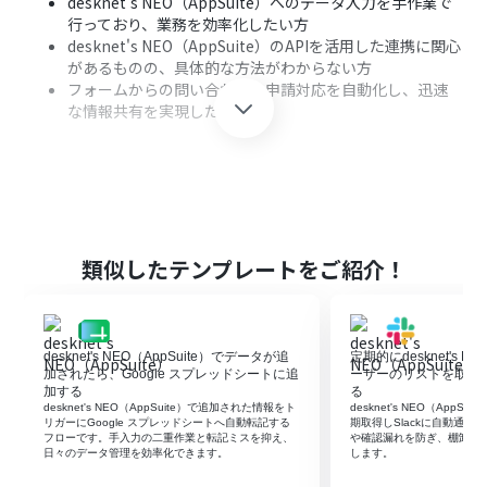
desknet's NEO（AppSuite）へのデータ入力を手作業で
行っており、業務を効率化したい方
desknet's NEO（AppSuite）のAPIを活用した連携に関心
があるものの、具体的な方法がわからない方
フォームからの問い合わせや申請対応を自動化し、迅速
な情報共有を実現したい方
■このテンプレートを使うメリット
フォームが送信されるとdesknet's NEO（AppSuite）に
情報が自動で追加されるため、これまで手作業に費やし
ていた時間を短縮できます。
類似したテンプレートをご紹介！
手作業でのデータ転記が不要になるため、入力間違いや
対応漏れといった人的ミスのリスクを軽減します。
desknet's NEO（AppSuite）でデータが追
定期的にdesknet's NE
■フローボットの流れ
加されたら、Google スプレッドシートに追
ーザーのリストを取得し
はじめに、desknet's NEO（AppSuite）をYoomと連携
加する
る
desknet's NEO（AppSuite）で追加された情報をト
desknet's NEO（App
します
リガーにGoogle スプレッドシートへ自動転記する
期取得しSlackに自動通
次に、トリガーでフォームトリガーを選択し、「フォーム
フローです。手入力の二重作業と転記ミスを抑え、
や確認漏れを防ぎ、棚卸し
日々のデータ管理を効率化できます。
します。
で回答が送信されたら」というアクションを設定します
最後に、オペレーションでdesknet's NEO（AppSuite）