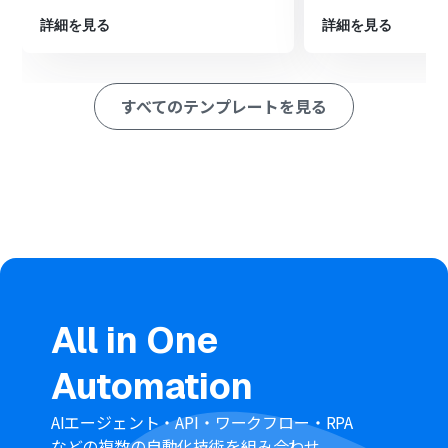
を選択し、「データを追加する」アクションを設定し、フ
詳細を見る
詳細を見る
ォームの回答内容と連携させます
※「トリガー」：フロー起動のきっかけとなるアクション、「オ
ペレーション」：トリガー起動後、フロー内で処理を行うアク
すべてのテンプレートを見る
ション
■このワークフローのカスタムポイント
desknet's NEO（AppSuite）でデータを追加するアクシ
ョンを設定する際に、データの追加先となるアプリケー
ションのIDを任意で設定してください。
■
注意事項
desknet's NEO（AppSuite）とYoomを連携してくださ
All in One
い。
Automation
AIエージェント・API・ワークフロー・RPA
などの複数の自動化技術を組み合わせ、