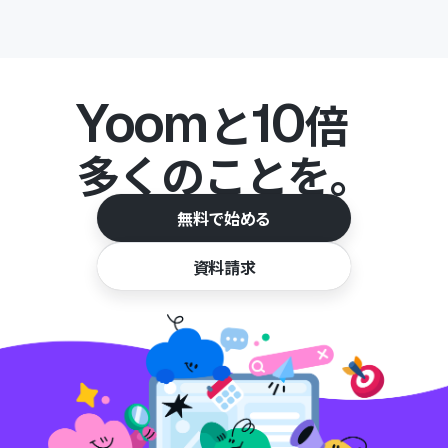
Yoom
10
と
倍
多くのことを。
無料で始める
資料請求