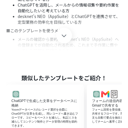
ChatGPTを活用し、メールからの情報収集や要約作業を
自動化したいと考えている方
desknet's NEO（AppSuite）とChatGPTを連携させて、
定型業務の効率化を目指している方
■このテンプレートを使うメリット
メールの確認から要約、desknet's NEO（AppSuite）へ
の登録までが自動化されるため、これまで手作業に費や
していた時間を短縮できます
手作業による情報の転記ミスや要約内容の抜け漏れとい
ったヒューマンエラーを防ぎ、登録される情報の正確性を
高めることに繋がります
■フローボットの流れ
類似したテンプレートをご紹介！
はじめに、ChatGPTとdesknet's NEO（AppSuite）を
Yoomと連携します
次に、トリガーでYoomのメール機能を選択し、「メール
ChatGPTで生成した文章をデータベースに
フォームの送信内容をCh
が届いたら」というアクションを設定します
格納
Gmailで共有する
続いて、オペレーションでChatGPTを選択し、トリガー
Yoomデータベースのレコード選択を合図に
フォーム回答を受信後、Chat
で受信したメール本文を要約するように「テキストを生
ChatGPTが文章を生成し、同レコードへ書き込むフ
共有するフローです。問い
ローです。コピー＆ペーストを減らし、転記ミスを
文も自動で要点を抽出し、
成」アクションを設定します
減らしてコンテンツ制作とデータ管理の時間を節約
してチームへ素早く正確に
最後に、オペレーションでdesknet's NEO（AppSuite）
できます。