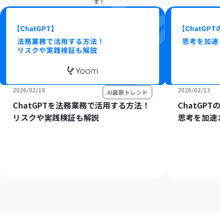
す！
2026/02/18
2026/02/13
AI最新トレンド
ChatGPTを法務業務で活用する方法！
ChatGP
リスクや実践検証も解説
思考を加速