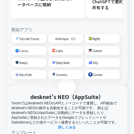
ChatGPTで要約し、G
ータベースに格納
共有する
類似アプリ
3Scribe Transcription
Anthropic（Claude）
BigML
Canva
Coda
Cohere
DeepL
DeepSeek
Dify
DocsFold
Gamma
Garoon
desknet's NEO（AppSuite）
Yoomではdesknet's NEOのAPIとノーコードで連携し、API経由で
desknet's NEOの操作を自動化することが可能です。 例えば、
desknet's NEOのAppSuiteに自動的にデータを登録したり、
AppSuiteに登録されたデータをGoogleスプレッドシートや
Salesforceなどの他サービスへ連携するといったことが可能です。
詳しくみる
テンプレート