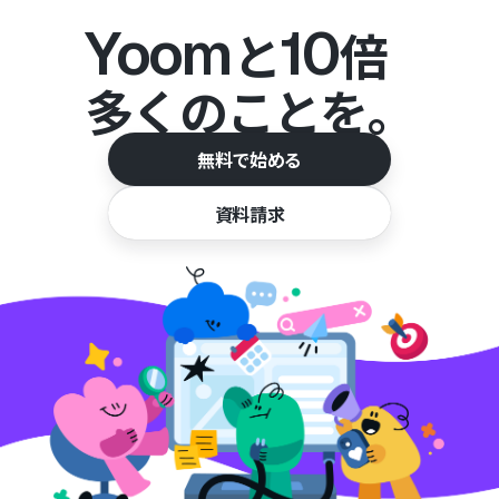
Yoom
10
と
倍
多くのことを。
無料で始める
資料請求