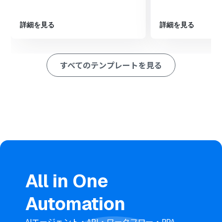
の「データを追加」アクションを設定し、ChatGPTが生
成した要約テキストなどを任意の項目に登録します
詳細を見る
詳細を見る
※「トリガー」：フロー起動のきっかけとなるアクション、「オ
ペレーション」：トリガー起動後、フロー内で処理を行うアク
ション
すべてのテンプレートを見る
■このワークフローのカスタムポイント
メール機能のトリガー設定では、自動化の対象としたい
メールを受信するYoomのメールアドレスを任意で設定し
てください
ChatGPTのプロンプト設定では、受信したメールの件名
や本文などを活用し、「以下の内容を3つの要点で要約し
て」など、生成したい内容を自由に設定できます
desknet's NEO（AppSuite）へのデータ追加アクション
では、ChatGPTが生成したテキストやメールの件名など
を、登録したい任意のフィールドに設定してください
■注意事項
All in One
ChatGPT、desknet's NEO（AppSuite）のそれぞれと
Automation
Yoomを連携してください。
Google Chatとの連携はGoogle Workspaceの場合のみ
可能です。詳細は下記を参照ください。
AIエージェント・API・ワークフロー・RPA