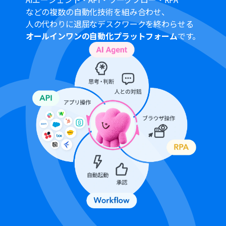
https://intercom.help/yoom/ja/articles/6647336
などの複数の自動化技術を組み合わせ、
トリガーは5分、10分、15分、30分、60分の間隔で起動
人の代わりに退屈なデスクワークを終わらせる
間隔を選択できます。
オールインワンの自動化プラットフォーム
です。
プランによって最短の起動間隔が異なりますので、ご注意
ください。