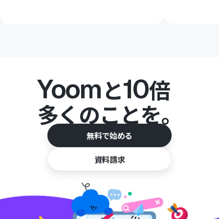
Yoom
10
と
倍
多くのことを。
無料で始める
資料請求