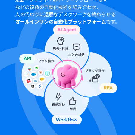
Airtable、GmailのそれぞれとYoomを連携してくださ
などの複数の自動化技術を組み合わせ、
い。
人の代わりに退屈なデスクワークを終わらせる
OCRまたは音声を文字起こしするAIオペレーションはチ
オールインワンの自動化プラットフォーム
です。
ームプラン・サクセスプランでのみご利用いただける機能
となっております。フリープラン・ミニプランの場合は設
定しているフローボットのオペレーションはエラーとな
りますので、ご注意ください。
チームプランやサクセスプランなどの有料プランは、2週
間の無料トライアルを行うことが可能です。無料トライア
ル中には制限対象のアプリやAI機能（オペレーション）を
使用することができます。
トリガーは5分、10分、15分、30分、60分の間隔で起動
間隔を選択できます。
プランによって最短の起動間隔が異なりますので、ご注意
ください。