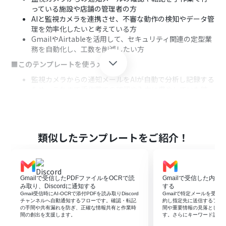
っている施設や店舗の管理者の方
AIと監視カメラを連携させ、不審な動作の検知やデータ管
理を効率化したいと考えている方
GmailやAirtableを活用して、セキュリティ関連の定型業
務を自動化し、工数を削減したい方
■このテンプレートを使うメリット
監視カメラからの通知メールをAIが自動で分析し記録する
ため、これまで手作業での確認や入力に費やしていた時
間を短縮できます。
人の手によるデータ転記が不要になるため、入力間違い
や確認漏れといったヒューマンエラーを防ぎ、正確な記録
管理に繋がります。
類似したテンプレートをご紹介！
■フローボットの流れ
はじめに、GmailとAirtableをYoomと連携します。
次に、トリガーでGmailを選択し、「特定のラベルのメー
Gmailで受信したPDFファイルをOCRで読
Gmailで受信した内容
ルを受信したら」というアクションを設定します。
み取り、Discordに通知する
する
次に、オペレーションでOCR機能の「任意の画像やPDF
Gmail受信時にAI-OCRで添付PDFを読み取りDiscord
Gmailで特定メールを受信し
を読み取る」アクションを設定し、メールに添付された画
チャンネルへ自動通知するフローです。確認・転記
約し指定先に送信するフロ
の手間や共有漏れを防ぎ、正確な情報共有と作業時
間や重要情報の見落としを
像を読み取ります。
間の創出を支援します。
す。さらにキーワード設定
次に、オペレーションでAI機能の「テキストを生成する」