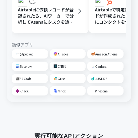
Airtableに依頼レコードが登
Airtableで特定条件
録されたら、AIワーカーで分
ドが作成されたら、Hu
析してAsanaにタスクを追加
にコンタクトを作成
する
類似アプリ
@pocket
AITable
Amazon Athena
Baserow
CNPJá
Canbus.
EZCraft
Grist
JUST.DB
Knack
Ninox
Pinecone
実行可能なAPIアクション