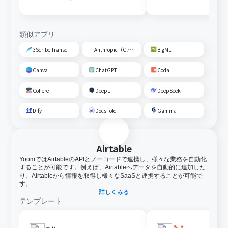
類似アプリ
3Scribe Transcription
Anthropic（Claude）
BigML
Canva
ChatGPT
Coda
Cohere
DeepL
DeepSeek
Dify
DocsFold
Gamma
Airtable
YoomではAirtableのAPIとノーコードで連携し、様々な業務を自動化
することが可能です。例えば、Airtableへデータを自動的に追加した
り、Airtableから情報を取得し様々なSaaSと連携することが可能で
す。
詳しくみる
テンプレート