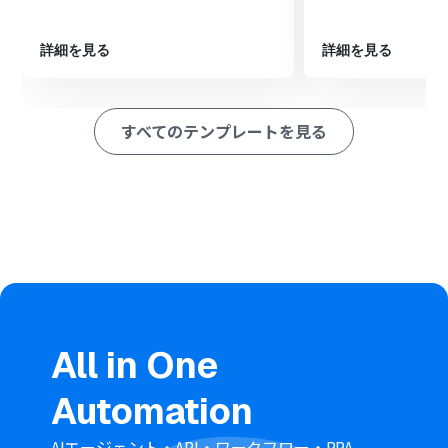
アクションを設定し、OCRで抽出した情報を基に動作分
析や状況の要約を行います。
最後に、オペレーションでAirtableの「レコードを作成」
詳細を見る
詳細を見る
アクションを設定し、AIが生成した分析結果を指定のテー
ブルに登録します。
※「トリガー」：フロー起動のきっかけとなるアクション、「オ
すべてのテンプレートを見る
ペレーション」：トリガー起動後、フロー内で処理を行うアク
ション
■このワークフローのカスタムポイント
Gmailのトリガー設定では、監視カメラからの通知メール
を識別するためのラベルを任意で設定してください。
OCR機能では、通知画像から読み取りたい情報の抽出項
目を任意で設定することが可能です。
AI機能のテキスト生成では、どのような動作分析や要約を
させたいか、プロンプトの内容を任意で編集してくださ
い。
All in One
Airtableでレコードを作成するアクションを設定する際
に、登録先となるベースID、テーブルID、各フィールド情
Automation
報を任意で設定してください。
■注意事項
AIエージェント・API・ワークフロー・RPA