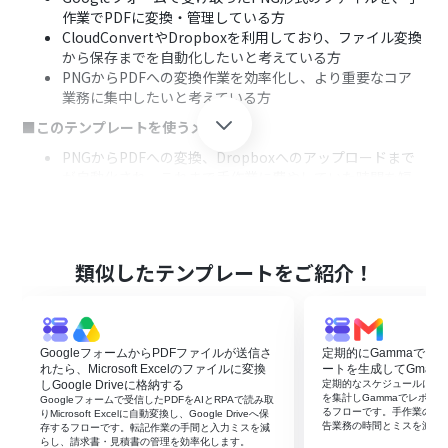
作業でPDFに変換・管理している方
CloudConvertやDropboxを利用しており、ファイル変換
から保存までを自動化したいと考えている方
PNGからPDFへの変換作業を効率化し、より重要なコア
業務に集中したいと考えている方
■このテンプレートを使うメリット
PNGからPDFへの変換、Dropboxへのアップロードまで
が自動化され、これまで手作業に費やしていた時間を短
縮することができます。
手作業によるファイルの変換忘れや保存先の指定ミスと
いったヒューマンエラーのリスクを軽減し、ファイル管
理の正確性を高めます。
類似したテンプレートをご紹介！
■フローボットの流れ
はじめに、CloudConvert、Dropbox、Google Drive、
GoogleフォームをYoomと連携します。
GoogleフォームからPDFファイルが送信さ
定期的にGammaでフ
次に、トリガーでGoogleフォームを選択し、「フォーム
れたら、Microsoft Excelのファイルに変換
ートを生成してGmail
に回答が送信されたら」というアクションを設定します。
しGoogle Driveに格納する
定期的なスケジュールに合わ
次に、オペレーションでGoogle Driveの「ファイルをダ
を集計しGammaでレポート
Googleフォームで受信したPDFをAIとRPAで読み取
るフローです。手作業の集
ウンロードする」アクションを設定し、フォームに添付さ
りMicrosoft Excelに自動変換し、Google Driveへ保
告業務の時間とミスを減ら
存するフローです。転記作業の手間と入力ミスを減
れたPNGファイルをダウンロードします。
らし、請求書・見積書の管理を効率化します。