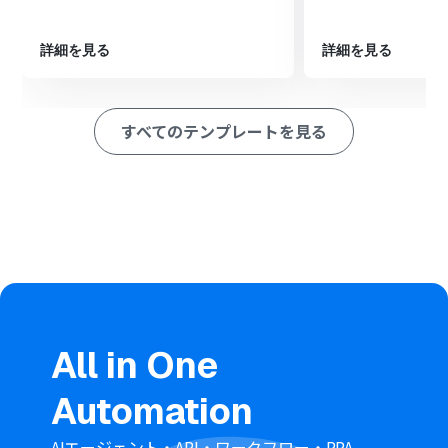
次に、CloudConvertの「ファイルをアップロード」アク
ションで、ダウンロードしたPNGファイルをアップロー
ドします。
詳細を見る
詳細を見る
次に、CloudConvertの「ファイルを変換」アクション
で、PNGからPDFへの変換を指定します。
次に、CloudConvertの「ファイルのエクスポートタスク
すべてのテンプレートを見る
を実行」「ファイルのダウンロードURLを取得」「ファ
イルをダウンロード」を順に設定し、変換後のPDFファイ
ルをダウンロードします。
最後に、オペレーションでDropboxの「ファイルをアッ
プロード」アクションを設定し、ダウンロードしたPDFフ
ァイルを指定のフォルダに保存します。
※「トリガー」：フロー起動のきっかけとなるアクション、「オ
ペレーション」：トリガー起動後、フロー内で処理を行うアク
ション
■このワークフローのカスタムポイント
All in One
Googleフォームのトリガー設定で、このワークフローを
起動させたい対象のフォームIDを任意で設定してくださ
Automation
い。これにより、特定のフォームに回答が送信された場合
のみ自動化が実行されます。
Dropboxの「ファイルをアップロード」アクションで、
AIエージェント・API・ワークフロー・RPA