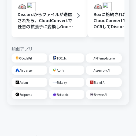
Discordからファイルが送信
Boxに格納されたフ
されたら、CloudConvertで
CloudConvertで変
任意の拡張子に変換しGoogle
OCRしてDiscordに
Driveに格納する
類似アプリ
0CodeKit
1001fx
APITemplate.io
Airparser
Apify
Assembly AI
Axiom
BeLazy
Bland AI
Botpress
Botsonic
Browse AI