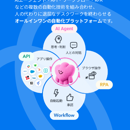
変換後のPDFファイルを保存したいフォルダを任意で指定
などの複数の自動化技術を組み合わせ、
してください。
人の代わりに退屈なデスクワークを終わらせる
CloudConvertの「ファイルを変換」アクションでは、変
オールインワンの自動化プラットフォーム
です。
換後のファイル名などを任意の値に設定することが可能
です。
■注意事項
Googleフォーム、Google Drive、CloudConvert、
DropboxのそれぞれとYoomを連携してください。
トリガーは5分、10分、15分、30分、60分の間隔で起動
間隔を選択できます。
プランによって最短の起動間隔が異なりますので、ご注意
ください。
オペレーション数が5つを越えるフローボットを作成する
際は、ミニプラン以上のプランで設定可能です。フリープ
ランの場合はフローボットが起動しないため、ご注意く
ださい。