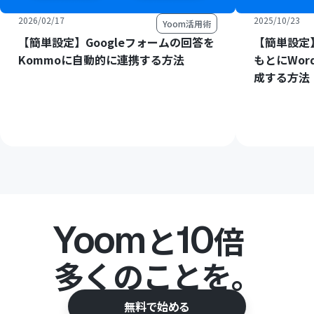
2026/02/17
2025/10/23
Yoom活用術
【簡単設定】Googleフォームの回答を
【簡単設定】
Kommoに自動的に連携する方法
もとにWord
成する方法
Yoom
10
と
倍
多くのことを。
無料で始める