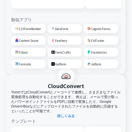
変換しGoogle Driveに格納す
る
類似アプリ
123FormBuilder
AidaForm
Cognito Forms
Content Snare
Feathery
FillFaster
Fillout
FormCrafts
Formbricks
Formsite
Getform
Jotform
CloudConvert
YoomではCloudConvertとノーコードで連携し、さまざまなファイル
変換処理を自動化することができます。 例えば、メールで受け取っ
たパワーポイントファイルをPDFに自動で変換したり、Google
DriveやBoxなどにアップロードされたファイルを自動的に圧縮する
といったことが可能です。
詳しくみる
テンプレート