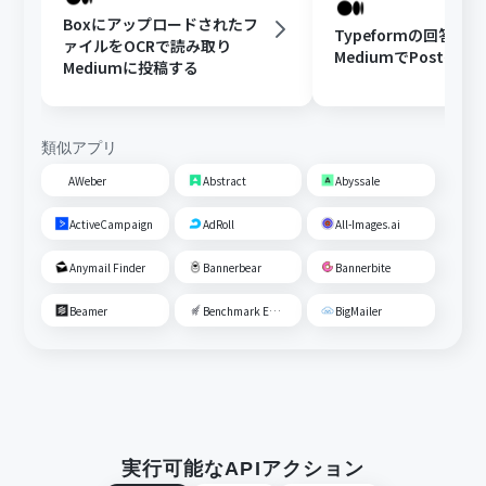
Boxにアップロードされたフ
Typeformの回答を
ァイルをOCRで読み取り
MediumでPostを作
Mediumに投稿する
類似アプリ
AWeber
Abstract
Abyssale
ActiveCampaign
AdRoll
All-Images.ai
Anymail Finder
Bannerbear
Bannerbite
Beamer
Benchmark Email
BigMailer
実行可能なAPIアクション