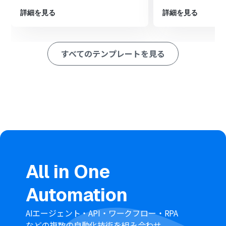
ードします。
次に、OCR機能の「任意の画像やPDFを読み取る」アクシ
詳細を見る
詳細を見る
ョンで、ダウンロードしたファイルからテキスト情報を抽
出します。
最後に、オペレーションでMediumの「Create Post」ア
すべてのテンプレートを見る
クションを設定し、抽出したテキストを本文として新し
い投稿を作成します。
※「トリガー」：フロー起動のきっかけとなるアクション、「オ
ペレーション」：トリガー起動後、フロー内で処理を行うアク
ション
■このワークフローのカスタムポイント
Boxのトリガー設定では、監視対象としたいフォルダのID
を任意で設定してください。
分岐機能では、トリガーで取得したファイル名やファイル
形式などの情報をもとに、後続の処理に進むための条件
All in One
を自由に設定できます。
OCR機能では、読み取りたいファイルのどの部分からテ
Automation
キストを抽出するかなど、詳細な項目を任意でカスタマイ
ズしてください。
Mediumへの投稿アクションでは、タイトルや本文、タグ
AIエージェント・API・ワークフロー・RPA
などの各項目に、OCRで抽出したテキストを変数として
などの複数の自動化技術を組み合わせ、