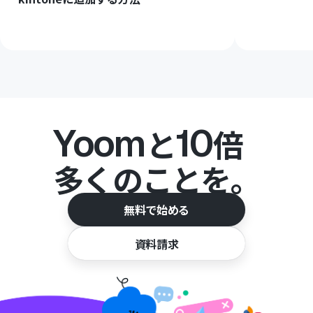
Yoom
10
と
倍
多くのことを。
無料で始める
資料請求