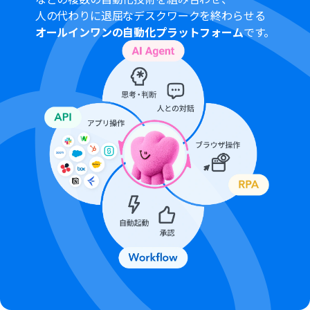
設定したり、固定のテキストを設定したりすることが可能
人の代わりに退屈なデスクワークを終わらせる
です。
オールインワンの自動化プラットフォーム
です。
■注意事項
Box、MediumのそれぞれとYoomを連携してください。
OCRまたは音声を文字起こしするAIオペレーションはチ
ームプラン・サクセスプランでのみご利用いただける機能
となっております。フリープラン・ミニプランの場合は設
定しているフローボットのオペレーションはエラーとな
りますので、ご注意ください。
チームプランやサクセスプランなどの有料プランは、2週
間の無料トライアルを行うことが可能です。無料トライア
ル中には制限対象のアプリやAI機能（オペレーション）を
使用することができます。
トリガーは5分、10分、15分、30分、60分の間隔で起動
間隔を選択できます。
プランによって最短の起動間隔が異なりますので、ご注意
ください。
分岐はミニプラン以上のプランでご利用いただける機能
（オペレーション）となっております。フリープランの場
合は設定しているフローボットのオペレーションはエラ
ーとなりますので、ご注意ください。
ミニプランなどの有料プランは、2週間の無料トライアル