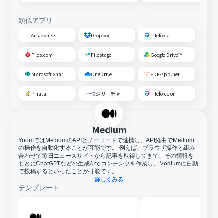
類似アプリ
Amazon S3
Dropbox
Fileforce
Files.com
Filestage
Google Drive™
Microsoft SharePoint
OneDrive
PDF-app.net
Pinata
快速サーチャーGX
Fileforce on TTS Cloud
Medium
YoomではMediumのAPIとノーコードで連携し、API経由でMedium
の操作を自動化することが可能です。 例えば、ブラウザ操作と組み
合わせて毎日ニュースサイトから記事を取得してきて、その情報を
もとにChatGPTなどの生成AIでコンテンツを作成し、Mediumに自動
で投稿するといったことが可能です。
詳しくみる
テンプレート