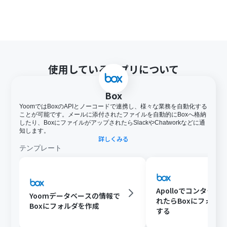
を行うことが可能です。無料トライアル中には制限対象の
アプリや機能（オペレーション）を使用することができ
ます。
ダウンロード可能なファイル容量は最大300MBまでで
す。アプリの仕様によっては300MB未満になる可能性が
あるので、ご注意ください。
使用しているアプリについて
トリガー、各オペレーションでの取り扱い可能なファイ
ル容量の詳細は下記をご参照ください。
https://intercom.help/yoom/ja/articles/9413924
Box
YoomではBoxのAPIとノーコードで連携し、様々な業務を自動化する
ことが可能です。メールに添付されたファイルを自動的にBoxへ格納
したり、BoxにファイルがアップされたらSlackやChatworkなどに通
知します。
詳しくみる
テンプレート
Apolloでコンタクト
Yoomデータベースの情報で
れたらBoxにフォル
Boxにフォルダを作成
する