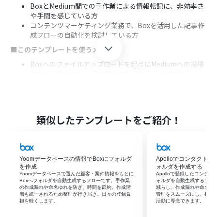
BoxとMedium間での手作業による情報転記に、非効率さ
や手間を感じている方
コンテンツマーケティング業務で、Boxを活用した記事作
成フローの自動化を検討している方
■このテンプレートを使うメリット
Boxへのファイルアップロードを起点にMediumへの投稿
作成が自動化され、手作業での転記や下書き作成にかか
る時間を短縮できます。
OCRによるテキスト抽出で、コピー＆ペースト時に発生し
がちな転記ミスや入力漏れを防ぎ、コンテンツの品質維持
に貢献します。
類似したテンプレートをご紹介！
■フローボットの流れ
はじめに、BoxとMediumをYoomと連携します。
トリガーでBoxを選択し、「フォルダにファイルがアップ
Yoomデータベースの情報でBoxにフォルダ
Apolloでコンタクト
ロードされたら」アクションを設定します。
を作成
ォルダを作成する
次に、オペレーションで分岐機能を設定し、特定の条件
Yoomデータベースで選んだ顧客・案件情報をもとに
Apolloで登録したコンタ
（例：ファイル名など）に合致した場合のみ後続の処理
Boxへフォルダを自動生成するフローです。手作業
ォルダを自動生成するフロ
の作成漏れや命名ゆれを防ぎ、時間を節約。作成階
減らし、作成漏れや命名ミ
に進むよう設定します。
層も統一されるため整理が行き届き、日々の登録負
管理をスムーズにし、担当
オペレーションでBoxの「ファイルをダウンロード」アク
担を軽くします。
活動に専念できます。
ションを設定し、トリガーで検知したファイルをダウンロ