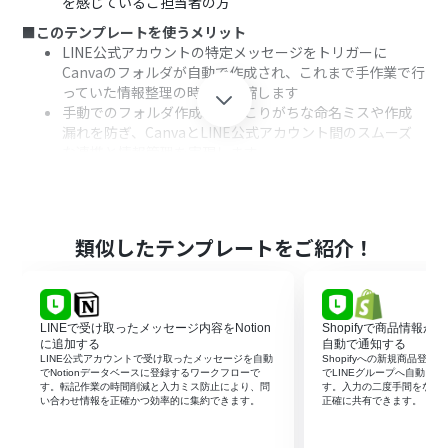
を感じているご担当者の方
■このテンプレートを使うメリット
LINE公式アカウントの特定メッセージをトリガーに
Canvaのフォルダが自動で作成され、これまで手作業で行
っていた情報整理の時間を短縮します
手動でのフォルダ作成時に起こりがちな命名ミスや作成
漏れを防ぎ、CanvaとLINE公式アカウント間のスムーズ
な連携と情報管理を実現します
■フローボットの流れ
はじめに、LINE公式アカウントとCanvaをYoomと連携し
ます
次に、トリガーでLINE公式アカウントを選択し、「ユー
類似したテンプレートをご紹介！
ザーからメッセージを受けとったら」というアクションを
設定します
続けて、オペレーションで分岐機能を設定し、特定のキー
ワードが含まれるメッセージを受信した場合のみフロー
LINEで受け取ったメッセージ内容をNotion
Shopifyで商品情報が
が作動するように条件を指定します
に追加する
自動で通知する
次に、オペレーションでAI機能を設定し、LINE公式アカ
LINE公式アカウントで受け取ったメッセージを自動
Shopifyへの新規商品登録
でNotionデータベースに登録するワークフローで
でLINEグループへ自動メ
ウントのメッセージ内容からフォルダ名に必要な情報を
す。転記作業の時間削減と入力ミス防止により、問
す。入力の二度手間をなく
抽出します
い合わせ情報を正確かつ効率的に集約できます。
正確に共有できます。
最後に、オペレーションでCanvaの「フォルダの作成」を
設定し、抽出した情報をもとにした名称でフォルダを自