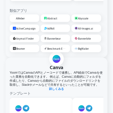
類似アプリ
AWeber
Abstract
Abyssale
ActiveCampaign
AdRoll
All-Images.ai
Anymail Finder
Bannerbear
Bannerbite
Beamer
Benchmark Email
BigMailer
Canva
YoomではCanvaのAPIとノーコードで連携し、API経由でCanvaを使
った業務を自動化できます。 例えば、Canvaに自動的にフォルダを
作成したり、Canvaから自動的にファイルのダウンロードリンクを
取得し、Slackやメールなどで共有するといったことが可能です。
詳しくみる
テンプレート