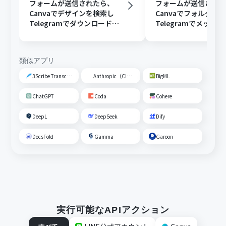
フォームが送信されたら、
フォームが送信され
Canvaでデザインを検索し
Canvaでフォルダを
Telegramでダウンロードリ
Telegramでメッセ
ンクを送信する
信する
類似アプリ
3Scribe Transcription
Anthropic（Claude）
BigML
ChatGPT
Coda
Cohere
DeepL
DeepSeek
Dify
DocsFold
Gamma
Garoon
実行可能なAPIアクション