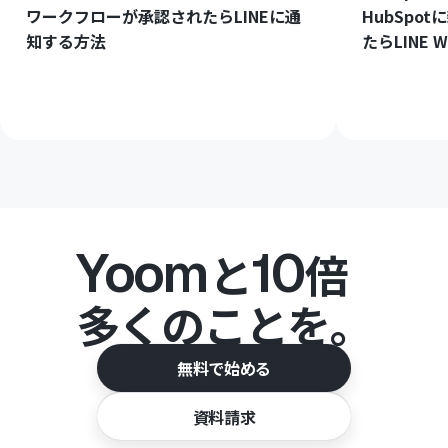
ワークフローが承認されたらLINEに通
HubSpo
知する方法
たらLINE
Yoom
10
と
倍
多くのことを。
無料で始める
資料請求