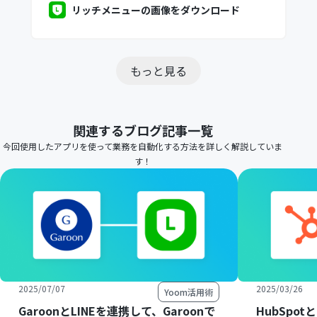
リッチメニューの画像をダウンロード
もっと見る
関連するブログ記事一覧
今回使用したアプリを使って業務を自動化する方法を詳しく解説していま
す！
2025/07/07
2025/03/26
Yoom活用術
GaroonとLINEを連携して、Garoonで
HubSpot