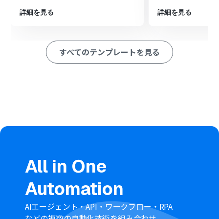
動で作成します
詳細を見る
詳細を見る
※「トリガー」：フロー起動のきっかけとなるアクション、「オ
ペレーション」：トリガー起動後、フロー内で処理を行うアク
ション
すべてのテンプレートを見る
■このワークフローのカスタムポイント
トリガーに設定するLINE公式アカウントは、Yoomと連携
している任意のアカウントを選択して設定してください
分岐機能では、どのようなメッセージを受信した際にフ
ローを起動させるか、特定のキーワードや条件を自由に
設定可能です
Canvaで作成するフォルダは、LINEから受け取った情報
を名称に設定したり、特定の親フォルダ内に作成したりと
柔軟に設定できます
■注意事項
LINE公式アカウント、CanvaのそれぞれとYoomを連携し
All in One
てください。
分岐はパーソナルプラン以上のプランでご利用いただけ
Automation
る機能（オペレーション）となっております。フリープラ
ンの場合は設定しているフローボットのオペレーション
はエラーとなりますので、ご注意ください。
AIエージェント・API・ワークフロー・RPA
パーソナルプランなどの有料プランは、2週間の無料トラ
などの複数の自動化技術を組み合わせ、