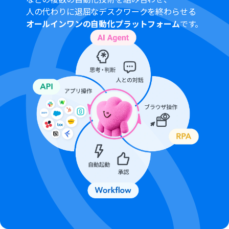
イアルを行うことが可能です。無料トライアル中には制限
人の代わりに退屈なデスクワークを終わらせる
対象のアプリや機能（オペレーション）を使用すること
オールインワンの自動化プラットフォーム
です。
ができます。詳しくは、
料金プラン
のページをご参照くだ
さい。
LINE公式アカウントはミニプラン以上でご利用いただけ
るアプリとなっております。フリープラン・パーソナルプ
ランの場合は設定しているフローボットのオペレーショ
ンやデータコネクトはエラーとなりますので、ご注意くだ
さい。
ミニプラン・チームプラン・サクセスプランなどの有料プ
ランは、2週間の無料トライアルを行うことが可能です。
無料トライアル中には制限対象のアプリを使用すること
ができます。 詳しくは、
料金プラン
のページをご参照く
ださい。