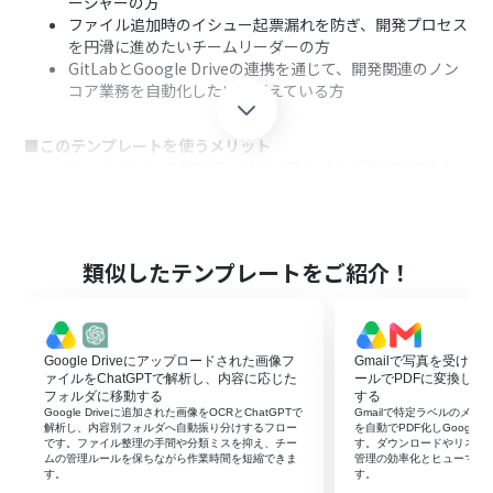
ージャーの方
ファイル追加時のイシュー起票漏れを防ぎ、開発プロセス
を円滑に進めたいチームリーダーの方
GitLabとGoogle Driveの連携を通じて、開発関連のノン
コア業務を自動化したいと考えている方
■このテンプレートを使うメリット
Google Driveの特定フォルダにファイルが格納されると
自動でイシューが作成されるため、これまで手作業に費
やしていた時間を短縮できます
手動での情報転記やイシュー作成が不要になるため、起
票漏れや入力ミスといったヒューマンエラーの防止に繋
類似したテンプレートをご紹介！
がります
■フローボットの流れ
はじめに、Google DriveとGitLabをYoomと連携します
Google Driveにアップロードされた画像フ
Gmailで写真を受け
次に、トリガーでGoogle Driveを選択し、「特定のフォ
ァイルをChatGPTで解析し、内容に応じた
ールでPDFに変換してGoo
ルダ内に新しくファイル・フォルダが作成されたら」と
フォルダに移動する
する
Google Driveに追加された画像をOCRとChatGPTで
Gmailで特定ラベルのメ
いうアクションを設定します
解析し、内容別フォルダへ自動振り分けするフロー
を自動でPDF化しGoogle 
次に、オペレーションで分岐機能を設定し、ファイル名
です。ファイル整理の手間や分類ミスを抑え、チー
す。ダウンロードやリネー
ムの管理ルールを保ちながら作業時間を短縮できま
管理の効率化とヒューマン
など特定の条件に合致した場合のみ、後続の処理が実行
す。
す。
されるようにします