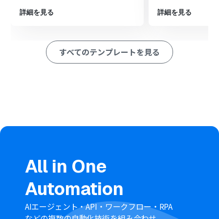
最後に、オペレーションでGitLabの「イシューを作成」
詳細を見る
詳細を見る
アクションを設定し、トリガーで取得した情報をもとにイ
シューを作成します
※「トリガー」：フロー起動のきっかけとなるアクション、「オ
すべてのテンプレートを見る
ペレーション」：トリガー起動後、フロー内で処理を行うアク
ション
■このワークフローのカスタムポイント
分岐機能で設定する条件は、ファイル名やファイル形式
など、実際の業務フローに合わせて任意で設定してくださ
い
GitLabで作成するイシューのタイトルや本文、担当者、
ラベルなどは任意で設定可能です。Google Driveで取得
したファイル名などの情報を含めることもできます
All in One
■注意事項
Google DriveとGitLabのそれぞれとYoomを連携してく
Automation
ださい。
トリガーは5分、10分、15分、30分、60分の間隔で起動
間隔を選択できます。プランによって最短の起動間隔が異
AIエージェント・API・ワークフロー・RPA
なりますので、ご注意ください。
などの複数の自動化技術を組み合わせ、