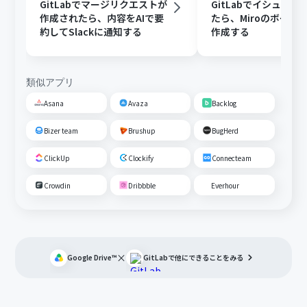
GitLabでマージリクエストが
GitLabでイシューが
作成されたら、内容をAIで要
たら、Miroのボード
約してSlackに通知する
作成する
類似アプリ
Asana
Avaza
Backlog
Bizer team
Brushup
BugHerd
ClickUp
Clockify
Connecteam
Crowdin
Dribbble
Everhour
×
Google Drive™
GitLab
で他にできることをみる