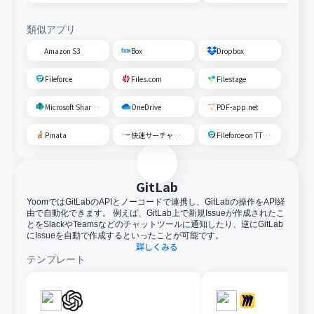
類似アプリ
Amazon S3
Box
Dropbox
Fileforce
Files.com
Filestage
Microsoft SharePoint
OneDrive
PDF-app.net
Pinata
快速サーチャーGX
Fileforce on TTS Cloud
GitLab
YoomではGitLabのAPIとノーコードで連携し、GitLabの操作をAPI経
由で自動化できます。 例えば、GitLab上で新規Issueが作成されたこ
とをSlackやTeamsなどのチャットツールに通知したり、逆にGitLab
にIssueを自動で作成するといったことが可能です。
詳しくみる
テンプレート