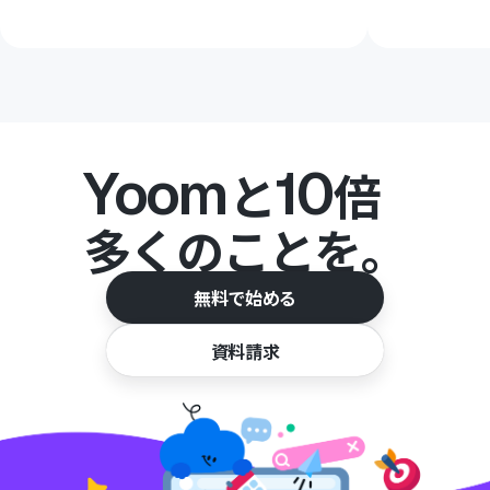
Yoom
10
と
倍
多くのことを。
無料で始める
資料請求