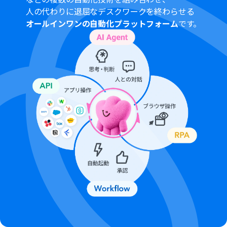
分岐はパーソナルプラン以上のプランでご利用いただけ
人の代わりに退屈なデスクワークを終わらせる
る機能（オペレーション）となっております。フリープラ
オールインワンの自動化プラットフォーム
です。
ンの場合は設定しているフローボットのオペレーション
はエラーとなりますので、ご注意ください。
パーソナルプランなどの有料プランは、2週間の無料トラ
イアルを行うことが可能です。無料トライアル中には制限
対象のアプリや機能（オペレーション）を使用すること
ができます。詳しくは、「
料金プランのページ
」をご参照
ください。