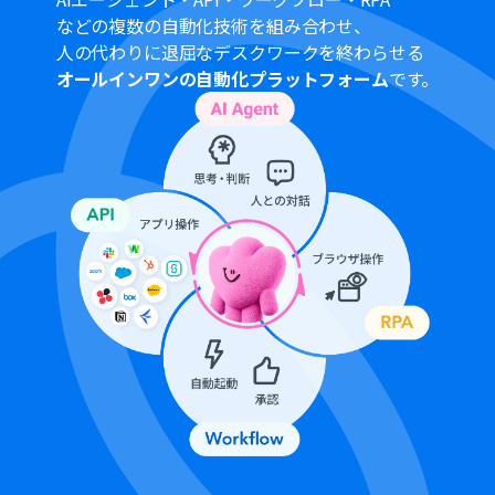
ンの場合は設定しているフローボットのオペレーション
などの複数の自動化技術を組み合わせ、
はエラーとなりますので、ご注意ください。
人の代わりに退屈なデスクワークを終わらせる
パーソナルプランなどの有料プランは、2週間の無料トラ
オールインワンの自動化プラットフォーム
です。
イアルを行うことが可能です。無料トライアル中には制限
対象のアプリや機能（オペレーション）を使用すること
ができます。詳しくは、
料金プラン
のページをご参照くだ
さい。