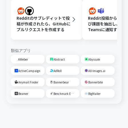
Redditのサブレディットで投
Reddit投稿から顧客
稿が作成されたら、GitHubに
び課題を抽出し、Micro
プルリクエストを作成する
Teamsに通知する
類似アプリ
AWeber
Abstract
Abyssale
ActiveCampaign
AdRoll
All-Images.ai
Anymail Finder
Bannerbear
Bannerbite
Beamer
Benchmark Email
BigMailer