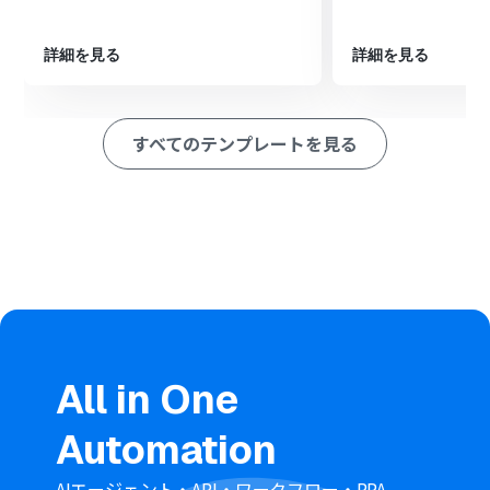
※「トリガー」：フロー起動のきっかけとなるアクション、「オ
ペレーション」：トリガー起動後、フロー内で処理を行うアク
詳細を見る
詳細を見る
ション
■このワークフローのカスタムポイント
Webflowのトリガー設定では、通知のきっかけとしたい
すべてのテンプレートを見る
サイトIDおよびコレクションIDを任意で設定してくださ
い
分岐機能では、Webflowから取得した情報をもとに、
Redditへ投稿する条件などを任意で設定してください
Redditへの投稿アクションでは、投稿先のサブレディッ
トや投稿のタイトル、本文などを、固定値やWebflowか
ら取得した情報を変数として設定してください
■注意事項
Webflow、RedditのそれぞれとYoomを連携してくださ
い。
トリガーは5分、10分、15分、30分、60分の間隔で起動
All in One
間隔を選択できます。
プランによって最短の起動間隔が異なりますので、ご注意
Automation
ください。
分岐はパーソナルプラン以上のプランでご利用いただけ
る機能（オペレーション）となっております。フリープラ
AIエージェント・API・ワークフロー・RPA