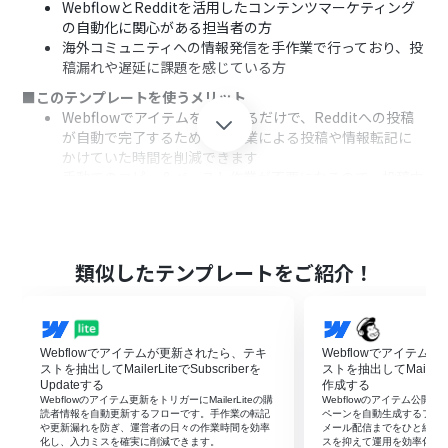
WebflowとRedditを活用したコンテンツマーケティング
の自動化に関心がある担当者の方
海外コミュニティへの情報発信を手作業で行っており、投
稿漏れや遅延に課題を感じている方
■このテンプレートを使うメリット
Webflowでアイテムを公開するだけで、Redditへの投稿
が自動で完了するため、手作業による投稿や情報転記に
かけていた時間を削減できます
手動でのコピー＆ペースト作業が不要になるので、投稿内
容の間違いや投稿先の指定ミスといったヒューマンエラ
ーを防ぎ、正確な情報発信に繋がります
■フローボットの流れ
はじめに、WebflowとRedditをYoomと連携します
類似したテンプレートをご紹介！
次に、トリガーでWebflowを選択し、「コレクションの
アイテムが公開されたら」というアクションを設定し、対
象のサイトとコレクションを指定します
次に、オペレーションで、取得したアイテム情報をもとに
Webflowでアイテムが更新されたら、テキ
Webflowでアイテム
特定の条件で処理を分けるため、「分岐機能」を設定し
ストを抽出してMailerLiteでSubscriberを
ストを抽出してMailc
ます
Updateする
作成する
Webflowのアイテム更新をトリガーにMailerLiteの購
Webflowのアイテム公開を契
最後に、オペレーションでRedditを選択し、「サブレデ
読者情報を自動更新するフローです。手作業の転記
ペーンを自動生成するフロ
ィットに新規投稿を作成」アクションを設定し、投稿内容
や更新漏れを防ぎ、運営者の日々の作業時間を効率
メール配信までをひと続き
化し、入力ミスを確実に削減できます。
スを抑えて運用を効率化し
などを指定します