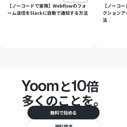
【ノーコードで実現】Webflowのフォ
【ノーコード
ーム送信をSlackに自動で通知する方法
クションア
法
Yoom
10
と
倍
多くのことを。
無料で始める
資料請求