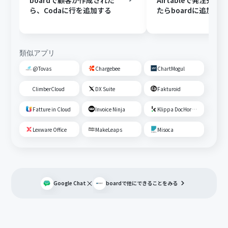
boardで顧客が作成された
Airtableで発注先が
ら、Codaに行を追加する
たらboardに追加する
類似アプリ
@Tovas
Chargebee
ChartMogul
ClimberCloud
DX Suite
Fakturoid
Fatture in Cloud
Invoice Ninja
Klippa DocHorizon
Lexware Office
MakeLeaps
Misoca
×
Google Chat
board
で他にできることをみる