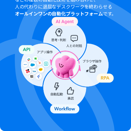
じたAPIキーを正しく設定してください。
人の代わりに退屈なデスクワークを終わらせる
オールインワンの自動化プラットフォーム
です。
■
注意事項
Google Chat、boardのそれぞれとYoomを連携してくだ
さい。
トリガーは5分、10分、15分、30分、60分の間隔で起動
間隔を選択できます。
プランによって最短の起動間隔が異なりますので、ご注意
ください。
Google Chatとの連携はGoogle Workspaceの場合のみ
可能です。詳細は
こちら
を参照ください。
boardのマイアプリ連携方法は
こちら
をご参照ください。
分岐はミニプラン以上のプランでご利用いただける機能
（オペレーション）となっております。フリープランの場
合は設定しているフローボットのオペレーションはエラ
ーとなりますので、ご注意ください。
ミニプランなどの有料プランは、2週間の無料トライアル
を行うことが可能です。無料トライアル中には制限対象の
アプリや機能（オペレーション）を使用することができ
ます。