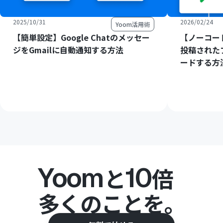
2025/10/31
2026/02/24
Yoom活用術
【簡単設定】Google Chatのメッセー
【ノーコード
ジをGmailに自動通知する方法
投稿された
ードする方
Yoom
10
と
倍
多くのことを。