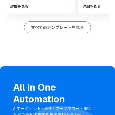
次に、オペレーションで分岐機能を設定し、特定のキー
詳細を見る
詳細を見る
ワードを含むメッセージなど、顧客登録を行いたい条件を
設定します。
続いて、オペレーションでテキスト抽出機能を使い、
Google Chatのメッセージ本文から顧客名や会社名など
すべてのテンプレートを見る
の必要な情報を抽出します。
最後に、オペレーションでboardの「顧客の登録」アクシ
ョンを設定し、抽出した情報をマッピングして登録処理
を自動化します。
※「トリガー」：フロー起動のきっかけとなるアクション、「オ
ペレーション」：トリガー起動後、フロー内で処理を行うアク
ション
■このワークフローのカスタムポイント
All in One
Google Chatのトリガー設定では、通知を監視したいスペ
ースの「リソース名」を任意で設定してください。
Automation
分岐機能では、どのようなメッセージを受信した時にフ
ローを実行するか、任意の条件（例：特定のキーワード
を含むなど）を設定してください。
AIエージェント・API・ワークフロー・RPA
boardとの連携設定を行う際は、お使いのアカウントに応
などの複数の自動化技術を組み合わせ、