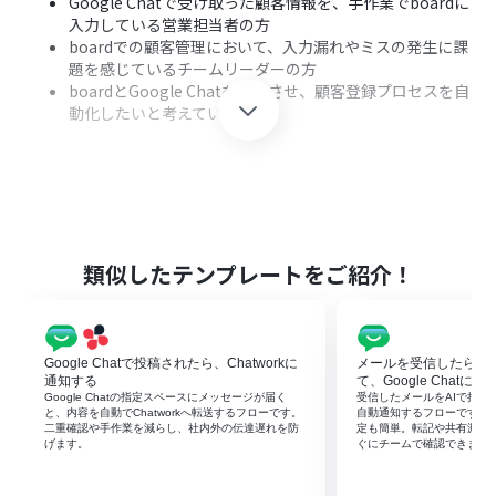
Google Chatで受け取った顧客情報を、手作業でboardに
入力している営業担当者の方
boardでの顧客管理において、入力漏れやミスの発生に課
題を感じているチームリーダーの方
boardとGoogle Chatを連携させ、顧客登録プロセスを自
動化したいと考えている方
■このテンプレートを使うメリット
Google Chatに特定条件のメッセージが投稿されると
boardに顧客が自動登録されるため、手作業でのデータ転
記にかかる時間を削減できます。
類似したテンプレートをご紹介！
システムが自動で情報を処理するため、手入力による登
録情報の誤りや、重要な顧客情報の対応漏れといったヒ
ューマンエラーを防ぎます。
Google Chatで投稿されたら、Chatworkに
メールを受信したらYo
通知する
て、Google Chatに
■フローボットの流れ
Google Chatの指定スペースにメッセージが届く
受信したメールをAIで抽出・要
と、内容を自動でChatworkへ転送するフローです。
自動通知するフローです。
はじめに、boardとGoogle ChatをYoomと連携します。
二重確認や手作業を減らし、社内外の伝達遅れを防
定も簡単。転記や共有漏れ
次に、トリガーでGoogle Chatを選択し、「スペースにメ
げます。
ぐにチームで確認できます
ッセージが送信されたら」というアクションを設定しま
す。