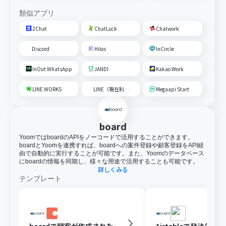
類似アプリ
2Chat
ChatLuck
Chatwork
Discord
Hilos
InCircle
InOut WhatsApp
JANDI
Kakao Work
LINE WORKS
LINE（現在利用不可）
Megaapi Start
board
YoomではboardのAPIをノーコードで活用することができます。
boardとYoomを連携すれば、boardへの案件登録や顧客登録をAPI経
由で自動的に実行することが可能です。また、Yoomのデータベース
にboardの情報を同期し、様々な用途で活用することも可能です。
詳しくみる
テンプレート