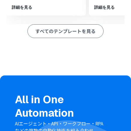
最後に、オペレーションでMemの「Create Note」アク
ションを設定し、AIが生成したテキストをノートとして登
詳細を見る
詳細を見る
録します
※「トリガー」：フロー起動のきっかけとなるアクション、「オ
ペレーション」：トリガー起動後、フロー内で処理を行うアク
すべてのテンプレートを見る
ション
■このワークフローのカスタムポイント
Microsoft Teamsのトリガー設定では、フローボットを
起動させたい特定のチャネルを任意で指定してください
AI機能のテキスト生成では、Microsoft Teamsのメッセ
ージ内容をもとに、Memへ登録する内容を生成するため
のプロンプト（指示文）を自由にカスタマイズできます。
ただし、プロンプトの文字数によって消費タスクが異なる
点にご注意ください
Memのアクション設定では、ノートを保存したいコレク
All in One
ションのIDを任意で設定することが可能です。また、ノー
トの本文には固定のテキストを入力したり、前段のトリガ
Automation
ーやオペレーションで取得した情報を変数として埋め込
んだりするなど、柔軟な設定ができます
AIエージェント・API・ワークフロー・RPA
■注意事項
などの複数の自動化技術を組み合わせ、