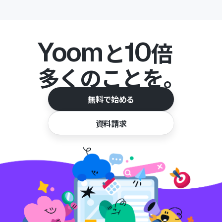
Yoom
10
と
倍
多くのことを。
無料で始める
資料請求