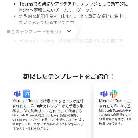
Teamsでの議論やアイデアを、ナレッジとして効率的に
Memへ蓄積したいチームリーダーの方
定型的な転記作業を自動化し、より重要な業務に集中し
たいと考えているすべての方
■このテンプレートを使うメリット
Microsoft Teamsにメッセージが投稿されると自動で
Memにノートが作成されるため、手作業での転記時間を
削減し、情報共有の迅速化に繋がります
手動でのコピー＆ペーストによる転記漏れや内容の間違い
といったヒューマンエラーを防ぎ、情報の正確性を保つこ
とができます
類似したテンプレートをご紹介！
■フローボットの流れ
はじめに、Microsoft TeamsとMemをYoomと連携しま
す
Microsoft Teamsで特定のメッセージが送信
Microsoft Team
次に、トリガーでMicrosoft Teamsを選択し、「チャネ
されたら、Googleカレンダーから予定を取
されたらSlackで通知
ルにメッセージが送信されたら」というアクションを設定
得後、AIで営業リストを作成して通知する
Microsoft Teamsの
します
らSlackへ自動通知する
Microsoft Teamsの特定メッセージ受信を契機に
や通知漏れを防ぎ、部門間
次に、オペレーションでAI機能を選択し、「テキストを生
Googleカレンダーを参照しAIで営業リストを作成し
円滑に保てます。
通知するフローです。手作業の確認や転記を減らし
成する」アクションでMemに登録したい形式の文章を生
情報抜けや遅れを防ぎます。
成させます