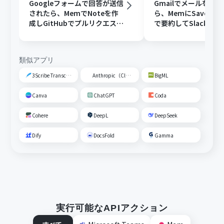
Googleフォームで回答が送信
Gmailでメールを受
されたら、MemでNoteを作
ら、MemにSaveしCh
成しGitHubでプルリクエスト
で要約してSlackに
を作成する
類似アプリ
3Scribe Transcription
Anthropic（Claude）
BigML
Canva
ChatGPT
Coda
Cohere
DeepL
DeepSeek
Dify
DocsFold
Gamma
実行可能なAPIアクション