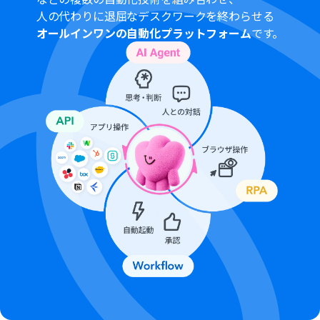
Microsoft Teams、MemのそれぞれとYoomを連携して
人の代わりに退屈なデスクワークを終わらせる
ください。
オールインワンの自動化プラットフォーム
です。
Microsoft365（旧Office365）には、家庭向けプランと一
般法人向けプラン（Microsoft365 Business）があり、一
般法人向けプランに加入していない場合には認証に失敗
する可能性があります。
トリガーは5分、10分、15分、30分、60分の間隔で起動
間隔を選択できます。
プランによって最短の起動間隔が異なりますので、ご注意
ください。