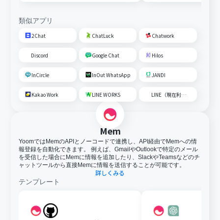
成して通知する
類似アプリ
2Chat
ChatLuck
Chatwork
Discord
Google Chat
Hilos
InCircle
InOut WhatsApp
JANDI
Kakao Work
LINE WORKS
LINE（現在利用不可）
Mem
YoomではMemのAPIとノーコードで連携し、API経由でMemへの情
報登録を自動化できます。 例えば、GmailやOutlookで特定のメール
を受信した場合にMemに情報を追加したり、SlackやTeamsなどのチ
ャットツールから直接Memに情報を送信することが可能です。
詳しくみる
テンプレート