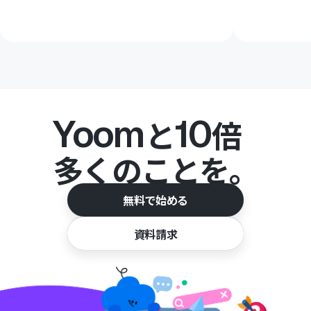
Yoom
10
と
倍
多くのことを。
無料で始める
資料請求