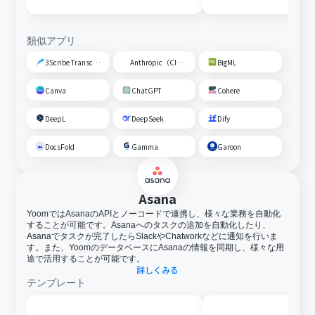
類似アプリ
3Scribe Transcription
Anthropic（Claude）
BigML
Canva
ChatGPT
Cohere
DeepL
DeepSeek
Dify
DocsFold
Gamma
Garoon
Asana
YoomではAsanaのAPIとノーコードで連携し、様々な業務を自動化
することが可能です。Asanaへのタスクの追加を自動化したり、
Asanaでタスクが完了したらSlackやChatworkなどに通知を行いま
す。また、YoomのデータベースにAsanaの情報を同期し、様々な用
途で活用することが可能です。
詳しくみる
テンプレート