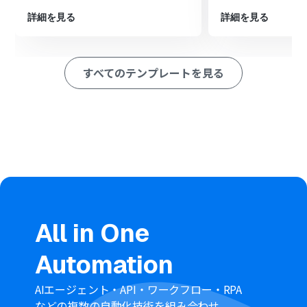
ション
詳細を見る
詳細を見る
■このワークフローのカスタムポイント
Codaのトリガー設定では、フローボットを起動するきっ
かけとしたいドキュメントIDとテーブルIDを任意で設定し
すべてのテンプレートを見る
てください。
Asanaでタスクを追加するオペレーションでは、タスク名
や説明欄、担当者などにCodaから取得したどの情報を設
定するかを任意で指定してください。
■注意事項
CodaとAsanaのそれぞれとYoomを連携してください。
トリガーは5分、10分、15分、30分、60分の間隔で起動
間隔を選択できます。
プランによって最短の起動間隔が異なりますので、ご注意
ください。
All in One
Codaから情報を取得する方法は
「「取得する値」を追加
する方法」
をご覧ください。
Automation
AIエージェント・API・ワークフロー・RPA
などの複数の自動化技術を組み合わせ、