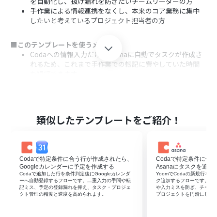
を自動化し、抜け漏れを防ぎたいチームリーダーの方
手作業による情報連携をなくし、本来のコア業務に集中
したいと考えているプロジェクト担当者の方
■このテンプレートを使うメリット
Codaへの情報入力だけでAsanaに自動でタスクが作成さ
れるため、これまで手作業での転記に費やしていた時間
を短縮できます。
CodaからAsanaへの手作業によるデータ移行がなくなる
ため、入力ミスやタスク作成の漏れといったヒューマン
エラーの防止に繋がります。
類似したテンプレートをご紹介！
■フローボットの流れ
はじめに、CodaとAsanaをYoomと連携します。
次に、トリガーでCodaを選択し、「テーブルで行が作成
されたら」というアクションを設定します。
Codaで特定条件に合う行が作成されたら、
Codaで特定条件に合
最後に、オペレーションでAsanaの「タスクを追加」アク
Googleカレンダーに予定を作成する
Asanaにタスクを追加
ションを設定し、トリガーで取得したCodaの行情報を紐
Codaで追加した行を条件判定後にGoogleカレンダ
YoomでCodaの新規行を検
ーへ自動登録するフローです。二重入力の手間や転
ク追加するフローです。二
付けます。
記ミス、予定の登録漏れを抑え、タスク・プロジェ
や入力ミスを防ぎ、チーム
クト管理の精度と速度を高められます。
プロジェクトを円滑にしま
※「トリガー」：フロー起動のきっかけとなるアクション、「オ
ペレーション」：トリガー起動後、フロー内で処理を行うアク