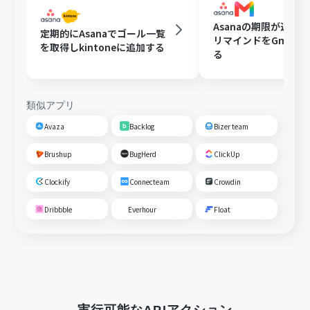
Asanaの期限が近い
定期的にAsanaでゴール一覧
リマインドをGmail
を取得しkintoneに追加する
る
類似アプリ
Avaza
Backlog
Bizer team
Brushup
BugHerd
ClickUp
Clockify
Connecteam
Crowdin
Dribbble
Everhour
Float