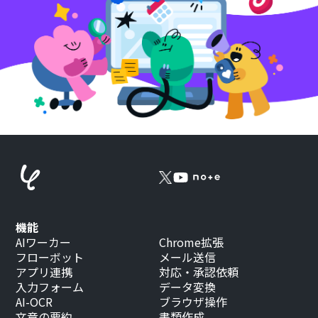
機能
AIワーカー
Chrome拡張
フローボット
メール送信
アプリ連携
対応・承認依頼
入力フォーム
データ変換
AI-OCR
ブラウザ操作
文章の要約
書類作成