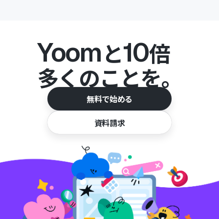
Yoom
10
と
倍
多くのことを。
無料で始める
資料請求