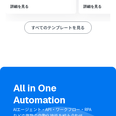
ペレーション」：トリガー起動後、フロー内で処理を行うアク
ション
詳細を見る
詳細を見る
■このワークフローのカスタムポイント
分岐機能では、Codaのどの列がどのような値になった場
合に処理を実行するか、という条件を任意で設定してく
すべてのテンプレートを見る
ださい
Google スプレッドシートへレコードを追加するアクショ
ンでは、Codaのどの情報を、スプレッドシートのどの列
に追加するかを任意で設定してください
■
注意事項
CodaとGoogle スプレッドシートのそれぞれとYoomを連
携してください。
トリガーは5分、10分、15分、30分、60分の間隔で起動
間隔を選択できます。
プランによって最短の起動間隔が異なりますので、ご注意
ください。
All in One
分岐はパーソナルプラン以上のプランでご利用いただけ
る機能（オペレーション）となっております。フリープラ
Automation
ンの場合は設定しているフローボットのオペレーション
はエラーとなりますので、ご注意ください。
パーソナルプランなどの有料プランは、2週間の無料トラ
AIエージェント・API・ワークフロー・RPA
イアルを行うことが可能です。無料トライアル中には制限
などの複数の自動化技術を組み合わせ、