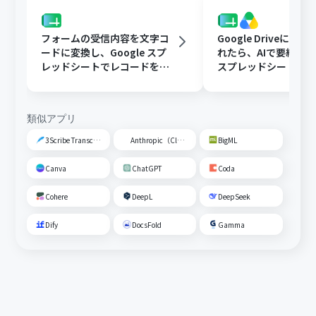
フォームの受信内容を文字コ
Google Driveに文
ードに変換し、Google スプ
れたら、AIで要約してG
レッドシートでレコードを追
スプレッドシートの
加する
トに追加する
類似アプリ
3Scribe Transcription
Anthropic（Claude）
BigML
Canva
ChatGPT
Coda
Cohere
DeepL
DeepSeek
Dify
DocsFold
Gamma