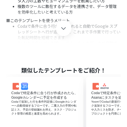
タ入力の工数やヒューマンエラーを削減したい方
複数のツールに散在するデータを連携させ、データ管理
を効率化したいと考えている方
■このテンプレートを使うメリット
Codaで条件に合う行が作成されると自動でGoogle スプ
レッドシートへ行が追加され、これまで手作業で行ってい
た転記時間を短縮できます
CodaからGoogle スプレッドシートへのデータが自動で
連携されるため、手入力による転記ミスやデータ反映の
漏れを防ぎ、情報の正確性を保ちます
■フローボットの流れ
はじめに、CodaとGoogle スプレッドシートをYoomと連
類似したテンプレートをご紹介！
携します
次に、トリガーでCodaを選択し、「テーブルで行が作成
されたら」というアクションを設定します
次に、オペレーションで分岐機能を設定し、特定の条件
Codaで特定条件に合う行が作成されたら、
Codaで特定条件に合
に合致した場合のみ後続の処理に進むように設定します
Googleカレンダーに予定を作成する
Asanaにタスクを追加
最後に、オペレーションでGoogle スプレッドシートを選
Codaで追加した行を条件判定後にGoogleカレンダ
YoomでCodaの新規行を検
ーへ自動登録するフローです。二重入力の手間や転
ク追加するフローです。二
択し、「レコードを追加する」アクションを設定して、
記ミス、予定の登録漏れを抑え、タスク・プロジェ
や入力ミスを防ぎ、チーム
Codaの情報を指定のシートに追加します
クト管理の精度と速度を高められます。
プロジェクトを円滑にしま
※「トリガー」：フロー起動のきっかけとなるアクション、「オ