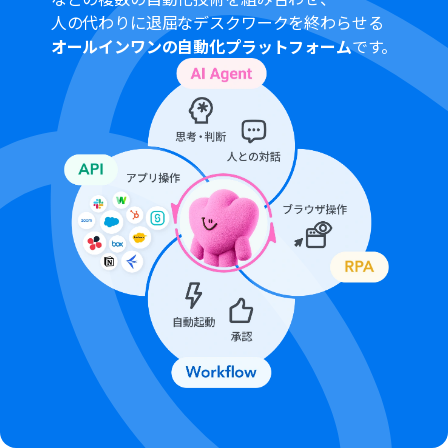
対象のアプリや機能（オペレーション）を使用すること
人の代わりに退屈なデスクワークを終わらせる
ができます。詳しくは、
料金プラン
のページをご参照くだ
オールインワンの自動化プラットフォーム
です。
さい。
AirtableのアウトプットはJSONPathから取得可能です。
取得方法は「
『取得する値』を追加する方法
」をご参照
ください。