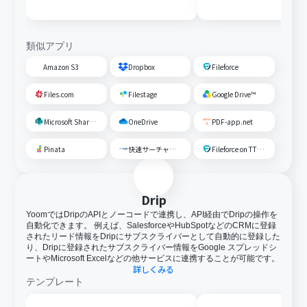
類似アプリ
Amazon S3
Dropbox
Fileforce
Files.com
Filestage
Google Drive™
Microsoft SharePoint
OneDrive
PDF-app.net
Pinata
快速サーチャーGX
Fileforce on TTS Cloud
Drip
YoomではDripのAPIとノーコードで連携し、API経由でDripの操作を
自動化できます。 例えば、SalesforceやHubSpotなどのCRMに登録
されたリード情報をDripにサブスクライバーとして自動的に登録した
り、Dripに登録されたサブスクライバー情報をGoogle スプレッドシ
ートやMicrosoft Excelなどの他サービスに連携することが可能です。
詳しくみる
テンプレート