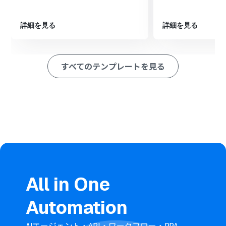
ド」アクションを設定し、トリガーで検知したファイルを
ダウンロードします
その後、OCR機能で「任意の画像やPDFを読み取る」アク
詳細を見る
詳細を見る
ションを設定し、ダウンロードしたファイルから必要な
情報を抽出します
最後に、オペレーションでDripの「Create Subscriber」
すべてのテンプレートを見る
アクションを設定し、OCRで抽出した情報を元に
Subscriberを自動で作成します
■このワークフローのカスタムポイント
Boxのトリガー設定では、アップロードを監視する対象の
フォルダIDを任意で設定してください
分岐機能では、ファイル名やファイル形式など、前段で取
得した情報をもとに処理を実行する条件を自由にカスタ
マイズできます
OCR機能では、読み取る名刺や書類の形式に合わせて、
会社名や氏名、メールアドレスといった抽出項目を任意
で設定できます
All in One
Dripへの登録時、OCRで読み取ったどの情報をどのフィ
ールドに登録するか、自由にマッピング設定が可能です
Automation
※「トリガー」：フロー起動のきっかけとなるアクション、「オ
ペレーション」：トリガー起動後、フロー内で処理を行うアク
AIエージェント・API・ワークフロー・RPA