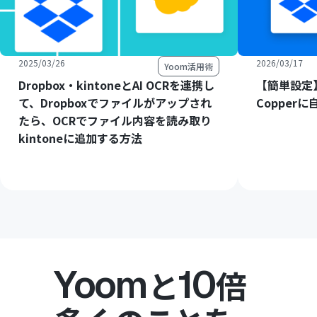
2025/03/26
2026/03/17
Yoom活用術
Dropbox・kintoneとAI OCRを連携し
【簡単設定】
て、Dropboxでファイルがアップされ
Copper
たら、OCRでファイル内容を読み取り
kintoneに追加する方法
Yoom
10
と
倍