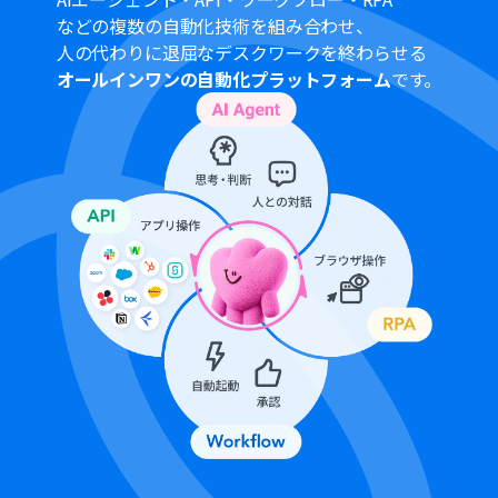
ション
などの複数の自動化技術を組み合わせ、
■
注意事項
人の代わりに退屈なデスクワークを終わらせる
オールインワンの自動化プラットフォーム
です。
BoxとDripのそれぞれをYoomと連携してください。
OCRまたは音声を文字起こしするAIオペレーションはチ
ームプラン・サクセスプランでのみご利用いただける機能
となっております。フリープラン・ミニプランの場合は設
定しているフローボットのオペレーションはエラーとな
りますので、ご注意ください。
チームプランやサクセスプランなどの有料プランは、2週
間の無料トライアルを行うことが可能です。無料トライア
ル中には制限対象のアプリやAI機能（オペレーション）を
使用することができます。
分岐はミニプラン以上のプランでご利用いただける機能
（オペレーション）となっております。フリープランの場
合は設定しているフローボットのオペレーションはエラ
ーとなりますので、ご注意ください。
ミニプランなどの有料プランは、2週間の無料トライアル
を行うことが可能です。無料トライアル中には制限対象の
アプリや機能（オペレーション）を使用することができ
ます。
OCRデータは6,500文字以上のデータや文字が小さい場合