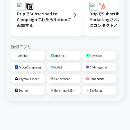
DripでSubscribed to
DripでSubscribed to
CampaignされたらNotionに
MarketingされたらH
追加する
にコンタクトとして
類似アプリ
AWeber
Abstract
Abyssale
ActiveCampaign
AdRoll
All-Images.ai
Anymail Finder
Bannerbear
Bannerbite
Beamer
Benchmark Email
BigMailer