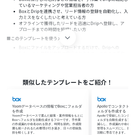
ているマーケティングや営業担当者の方
BoxとDripを連携させ、リード情報の登録を自動化し、入
力ミスをなくしたいと考えている方
オフラインで獲得したリードを迅速にDripへ登録し、ア
プローチまでの時間を短縮したい方
■このテンプレートを使うメリット
Boxにファイルをアップロードするだけで、Dripへの
Subscriber登録が自動で実行されるため、これまで手作
業に費やしていた時間を短縮できます
手作業でのデータ転記が不要になるため、入力間違いや
登録漏れといったヒューマンエラーを防ぎ、顧客データの
精度向上に繋がります
類似したテンプレートをご紹介！
■フローボットの流れ
はじめに、DripとBoxをYoomと連携します
次に、トリガーでBoxを選択し、「フォルダにファイルが
Yoomデータベースの情報でBoxにフォルダ
Apolloでコンタクト
アップロードされたら」というアクションを設定します
を作成
ォルダを作成する
続けてオペレーションで、分岐機能を設定し、特定のファ
Yoomデータベースで選んだ顧客・案件情報をもとに
Apolloで登録したコンタ
イルがアップロードされた場合のみ後続の処理を実行す
Boxへフォルダを自動生成するフローです。手作業
ォルダを自動生成するフロ
の作成漏れや命名ゆれを防ぎ、時間を節約。作成階
減らし、作成漏れや命名ミ
るようにします
層も統一されるため整理が行き届き、日々の登録負
管理をスムーズにし、担当
次に、オペレーションでBoxの「ファイルをダウンロー
担を軽くします。
活動に専念できます。