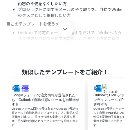
内容の不備をなくしたい方
プロジェクトに関するメールのやり取りを、自動でWrike
のタスクとして蓄積したい方
■このテンプレートを使うメリット
Outlookで特定のメールを受信するだけで、Wrikeへのタ
スク作成が自動で完結するため、これまで手作業に費や
していた時間を短縮できます
手動での情報転記が不要になることで、入力ミスや対応漏
れといったヒューマンエラーを防ぎ、タスク管理の正確性
を高めます
■フローボットの流れ
類似したテンプレートをご紹介！
はじめに、OutlookとWrikeをYoomと連携します
次に、トリガーでOutlookを選択し、「特定の件名のメー
ルを受信したら」というアクションを設定します
Googleフォームで注文情報が送信された
OutlookでDWGフ
続いて、オペレーションでAI機能の「テキストからデータ
ら、Outlookで配送依頼のメールを自動送信
ンラインツールでPDFに
を抽出する」を設定し、受信したメールの本文から必要
する
共有する
な情報を抽出します
Googleフォーム回答を受け取るとOutlookで配送依
Outlookで受信したメー
次に、オペレーションでAI機能の「要約する」を設定し、
頼メールを自動送信するフローです。入力転記や送
ルを自動でPDF化しDisco
信漏れを減らし、注文増加時も安定して処理を回
転送や変換の手作業を減ら
メールの内容を要約します
せ、手作業の負担とヒューマンエラーを抑えられま
漏れや変換ミスの防止、業
最後に、オペレーションでWrikeの「タスクを作成」を設
す。
す。