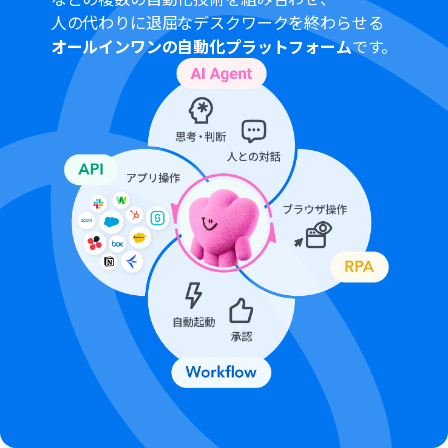
い。
人の代わりに退屈なデスクワークを終わらせる
トリガーは5分、10分、15分、30分、60分の間隔で起動
オールインワンの自動化プラットフォーム
です。
間隔を選択できます。
プランによって最短の起動間隔が異なりますので、ご注意
ください。
Microsoft365（旧Office365）には、家庭向けプランと一
般法人向けプラン（Microsoft365 Business）があり、一
般法人向けプランに加入していない場合には認証に失敗
する可能性があります。