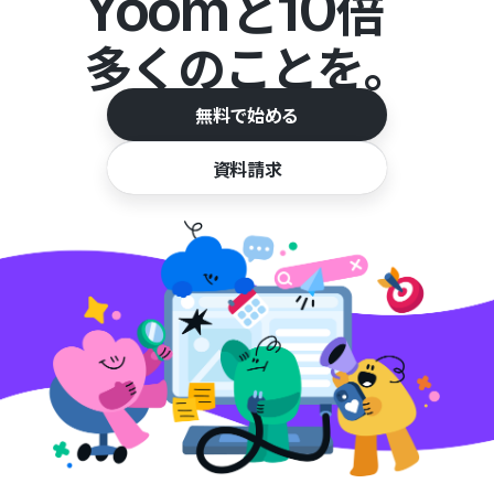
Yoom
10
と
倍
多くのことを。
無料で始める
資料請求