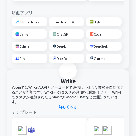
類似アプリ
3Scribe Transcription
Anthropic（Claude）
BigML
Canva
ChatGPT
Coda
Cohere
DeepL
DeepSeek
Dify
DocsFold
Gamma
Wrike
YoomではWrikeのAPIとノーコードで連携し、様々な業務を自動化す
ることが可能です。Wrikeへのタスクの追加を自動化したり、Wrike
でタスクが追加されたらSlackやGoogle Chatなどに通知を行いま
す。
詳しくみる
テンプレート