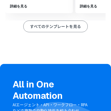
定し、抽出・要約した情報を基にタスクを作成します
詳細を見る
詳細を見る
※「トリガー」：フロー起動のきっかけとなるアクション、「オ
ペレーション」：トリガー起動後、フロー内で処理を行うアク
ション
すべてのテンプレートを見る
■このワークフローのカスタムポイント
Outlookのトリガー設定では、対象とするメールフォルダ
や、フローボットを起動する条件となる件名のキーワー
ドを任意に指定できます
AI機能のテキスト抽出では、トリガーで取得したメール本
文などを変数として設定し、タスクに必要な情報（例：
依頼者名、納期など）を自由に抽出させることが可能で
す
AI機能の要約では、要約対象の文章にメール本文などの変
数を設定し、要約の文字数や形式といった条件をカスタ
マイズできます
All in One
Wrikeのタスク作成では、タスク名や説明欄に前段のオペ
レーションで取得した情報を変数として設定するなど、各
Automation
項目を任意に設定できます
■注意事項
AIエージェント・API・ワークフロー・RPA
Outlook、WrikeのそれぞれとYoomを連携してくださ
などの複数の自動化技術を組み合わせ、