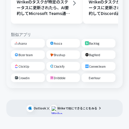
Wrikeのタスクが特定のステ
Wrikeのタスクが特
ータスに更新されたら、AI要
ータスに更新されたら
約してMicrosoft Teams通知
約してDiscord通知
する
類似アプリ
Asana
Avaza
Backlog
Bizer team
Brushup
BugHerd
ClickUp
Clockify
Connecteam
Crowdin
Dribbble
Everhour
×
Outlook
Wrike
で他にできることをみる