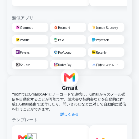
類似アプリ
Gumroad
Hotmart
Lemon Squeezy
Paddle
Paid
Paystack
Paysys
ProAbono
Recurly
Square
UnivaPay
日本システム収納
Gmail
YoomではGmailのAPIとノーコードで連携し、Gmailからのメール送
信を自動化することが可能です。請求書や契約書などを自動的に作
成しGmail経由で送付したり、問い合わせなどに対して自動的に返信
を行うことができます。
詳しくみる
テンプレート