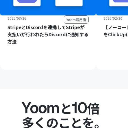
2025/03/26
2026/02/20
Yoom活用術
StripeとDiscordを連携してStripeが
【ノーコード
支払いが行われたらDiscordに通知する
をClick
方法
Yoom
10
と
倍
多くのことを。