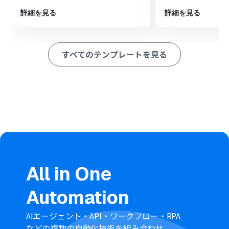
いメールアドレスを任意で設定することが可能です。例え
ば、担当部署のメーリングリストや、特定の担当者など、
詳細を見る
詳細を見る
要件に合わせて柔軟に送信先を指定できます。
■
注意事項
Stripe、GmailのそれぞれとYoomを連携してください。
すべてのテンプレートを見る
トリガーは5分、10分、15分、30分、60分の間隔で起動
間隔を選択できます。
プランによって最短の起動間隔が異なりますので、ご注意
ください。
【Stripe】はチームプラン・サクセスプランでのみご利用
いただけるアプリとなっております。フリープラン・ミニ
プランの場合は設定しているフローボットのオペレーシ
ョンやデータコネクトはエラーとなりますので、ご注意く
ださい。
チームプランやサクセスプランなどの有料プランは、2週
間の無料トライアルを行うことが可能です。無料トライア
All in One
ル中には制限対象のアプリを使用することができます。
Automation
AIエージェント・API・ワークフロー・RPA
などの複数の自動化技術を組み合わせ、