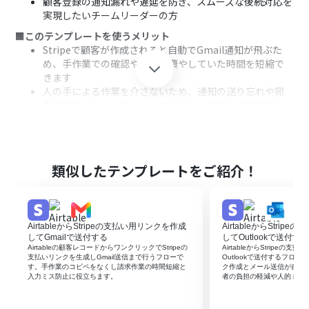
顧客登録の通知漏れや遅延を防ぎ、スムーズな後続対応を
実現したいチームリーダーの方
■このテンプレートを使うメリット
Stripeで顧客が作成されると自動でGmail通知が飛ぶた
め、手作業での確認や連絡に費やしていた時間を短縮で
きます
人の手による作業を介さないため、通知の送り忘れや宛
先の間違いといったヒューマンエラーの防止に繋がりま
す
■フローボットの流れ
はじめに、StripeとGmailをYoomと連携します
次に、トリガーでStripeを選択し、「新規顧客が作成され
類似したテンプレートをご紹介！
たら」というアクションを設定します
最後に、オペレーションでGmailの「メールを送る」アク
ションを設定し、Stripeで取得した顧客情報をもとに通知
メールを送信します
AirtableからStripeの支払い用リンクを作成
AirtableからStri
してGmailで送付する
してOutlookで送付す
※「トリガー」：フロー起動のきっかけとなるアクション、「オ
Airtableの顧客レコードからワンクリックでStripeの
AirtableからStripeの
ペレーション」：トリガー起動後、フロー内で処理を行うアク
支払いリンクを生成しGmail送信まで行うフローで
Outlookで送付するフローで
す。手作業のコピペをなくし請求作業の時間短縮と
ク作成とメール送信が自動
ション
入力ミス防止に役立ちます。
者の負担の軽減や人的ミス
■このワークフローのカスタムポイント
Gmailでメールを送信するアクションでは、通知を送りた