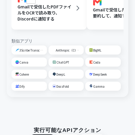
Gmailで受信したPDFファイ
Gmailで受信した内容
ルをOCRで読み取り、
要約して、通知する
Discordに通知する
類似アプリ
3Scribe Transcription
Anthropic（Claude）
BigML
Canva
ChatGPT
Coda
Cohere
DeepL
DeepSeek
Dify
DocsFold
Gamma
実行可能なAPIアクション