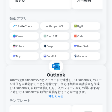
信する
スへ格納
類似アプリ
3Scribe Transcription
Anthropic（Claude）
BigML
Canva
ChatGPT
Coda
Cohere
DeepL
DeepSeek
Dify
DocsFold
Gamma
Outlook
YoomではOutlookのAPIとノーコードで連携し、Outolookからのメー
ル送信を自動化することが可能です。例えば契約書や請求書を作成
しOutolookから自動で送信したり、入力フォームからの問い合わせ
に対してOutolookで自動的に返信を行うことができます。
詳しくみる
テンプレート