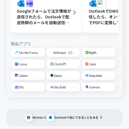
Googleフォームで注文情報が
OutlookでDWGフ
送信されたら、Outlookで配
信したら、オンライ
送依頼のメールを自動送信す
でPDFに変換してDisc
る
共有する
類似アプリ
3Scribe Transcription
Anthropic（Claude）
BigML
Canva
ChatGPT
Coda
Cohere
DeepL
DeepSeek
Dify
DocsFold
Gamma
×
Notion
Outlook
で他にできることをみる