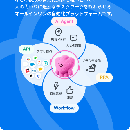
Microsoft365（旧Office365）には、家庭向けプランと一
人の代わりに退屈なデスクワークを終わらせる
般法人向けプラン（Microsoft365 Business）があり、一
オールインワンの自動化プラットフォーム
です。
般法人向けプランに加入していない場合には認証に失敗
する可能性があります。
分岐はパーソナルプラン以上のプランでご利用いただけ
る機能（オペレーション）となっております。フリープラ
ンの場合は設定しているフローボットのオペレーション
はエラーとなりますので、ご注意ください。
パーソナルプランなどの有料プランは、2週間の無料トラ
イアルを行うことが可能です。無料トライアル中には制限
対象のアプリや機能（オペレーション）を使用すること
ができます。詳しくは、
料金プラン
のページをご参照くだ
さい。