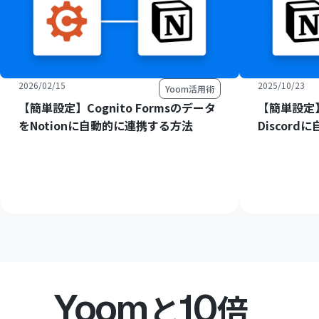
2026/02/15
2025/10/23
Yoom活用術
【簡単設定】Cognito Formsのデータ
【簡単設定】
をNotionに自動的に連携する方法
Discor
Yoom
10
と
倍