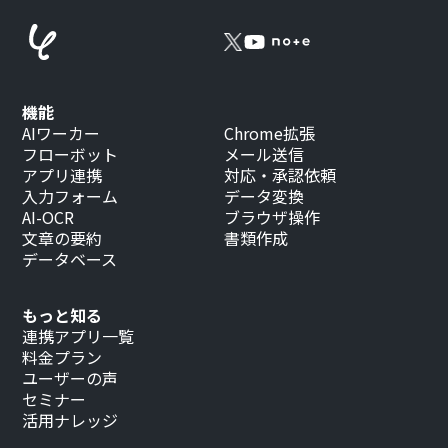
機能
AIワーカー
Chrome拡張
フローボット
メール送信
アプリ連携
対応・承認依頼
入力フォーム
データ変換
AI-OCR
ブラウザ操作
文章の要約
書類作成
データベース
もっと知る
連携アプリ一覧
料金プラン
ユーザーの声
セミナー
活用ナレッジ