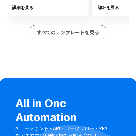
得する
詳細を見る
詳細を見る
最後に、オペレーションでOutlookの「タスクを作成する
（リマインド設定対応）」アクションを設定し、取得した
情報をもとにカレンダーへ予定を登録する
すべてのテンプレートを見る
※「トリガー」：フロー起動のきっかけとなるアクション、「オ
ペレーション」：トリガー起動後、フロー内で処理を行うアク
ション
■このワークフローのカスタムポイント
Outlookでタスクを作成する際、タスクのタイトルや期日
などの項目に、前段のNotionから取得した値を埋め込む
ことが可能です。これにより、Notionに登録した情報が
そのままOutlookの予定に反映されます
■
注意事項
All in One
Notion、OutlookのそれぞれとYoomを連携してくださ
い。
Automation
トリガーは5分、10分、15分、30分、60分の間隔で起動
間隔を選択できます。
プランによって最短の起動間隔が異なりますので、ご注意
AIエージェント・API・ワークフロー・RPA
ください。
などの複数の自動化技術を組み合わせ、