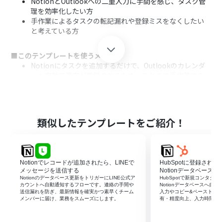
NotionとOutlookへの二重入力に手間を感じ、タスク管
理を効率化したい方
手作業によるタスクの転記漏れや登録ミスをなくしたい
と考えている方
■このテンプレートを使うメリット
Notionにタスクを追加するだけで、Outlookのカレンダ
ーへ自動で予定が登録されるため、これまで手作業での
入力に費やしていた時間を削減できます
手作業でのデータ転記が不要になることで、登録漏れや日
付・内容の間違いといったヒューマンエラーのリスク軽
減に繋がります
類似したテンプレートをご紹介！
■フローボットの流れ
はじめに、NotionとOutlookをYoomと連携する
次に、トリガーでNotionを選択し、「特定のデータソー
Notionでレコードが追加されたら、LINEで
HubSpotに登録され
スのページが作成・更新されたら」というアクションを設
メッセージを送信する
Notionデータベースへ
定する
Notionのデータベース更新をトリガーにLINE公式ア
HubSpotで新規コンタク
カウントへ自動通知するフローです。連絡の手間や
Notionデータベースへ自
次に、オペレーションで分岐機能を設定し、特定の条件
送信漏れを防ぎ、最新情報を確実かつ素早くチーム
入力やコピー&ペーストを
に応じて後続の処理を分岐させる
メンバーに届け、業務をスムーズにします。
有・精度向上、入力時間の
次に、オペレーションでNotionの「レコードを取得する
（ID検索）」アクションを設定し、タスクの詳細情報を取