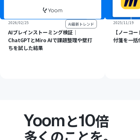
2026/02/25
2025/11/19
AI最新トレンド
AIブレインストーミング検証｜
【ノーコー
ChatGPTとMiro AIで課題整理や壁打
付箋を一括
ちを試した結果
Yoom
10
と
倍
多くのことを。