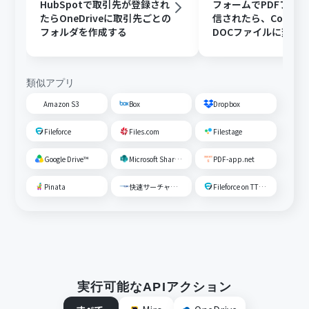
HubSpotで取引先が登録され
フォームでPDFファ
たらOneDriveに取引先ごとの
信されたら、Convert
フォルダを作成する
DOCファイルに変換
OneDriveに格納する
類似アプリ
Amazon S3
Box
Dropbox
Fileforce
Files.com
Filestage
Google Drive™
Microsoft SharePoint
PDF-app.net
Pinata
快速サーチャーGX
Fileforce on TTS Cloud
実行可能なAPIアクション