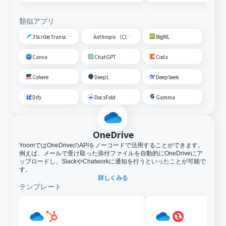
類似アプリ
3Scribe Transcription
Anthropic（Claude）
BigML
Canva
ChatGPT
Coda
Cohere
DeepL
DeepSeek
Dify
DocsFold
Gamma
OneDrive
YoomではOneDriveのAPIをノーコードで活用することができます。
例えば、メールで受け取った添付ファイルを自動的にOneDriveにア
ップロードし、SlackやChatworkに通知を行うといったことが可能で
す。
詳しくみる
テンプレート