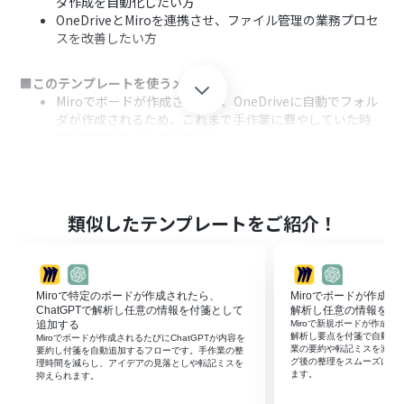
ダ作成を自動化したい方
OneDriveとMiroを連携させ、ファイル管理の業務プロセ
スを改善したい方
■このテンプレートを使うメリット
Miroでボードが作成されると、OneDriveに自動でフォル
ダが作成されるため、これまで手作業に費やしていた時
間を短縮することができます。
手作業によるフォルダ名の入力ミスや作成漏れを防ぎ、フ
ァイル管理の正確性を高め、ヒューマンエラーのリスク
軽減に繋がります。
類似したテンプレートをご紹介！
■フローボットの流れ
はじめに、OneDriveとMiroをYoomと連携します。
次に、トリガーでMiroを選択し、「ボードが作成された
ら」というアクションを設定します。
Miroで特定のボードが作成されたら、
Miroでボードが作成され
最後に、オペレーションでOneDriveの「フォルダを作
ChatGPTで解析し任意の情報を付箋として
解析し任意の情報を付
成」アクションを設定し、任意の場所にフォルダが作成さ
追加する
Miroで新規ボードが作成され
解析し要点を付箋で自動追
Miroでボードが作成されるたびにChatGPTが内容を
れるようにします。
業の要約や転記ミスを減ら
要約し付箋を自動追加するフローです。手作業の整
グ後の整理をスムーズにし
理時間を減らし、アイデアの見落としや転記ミスを
※「トリガー」：フロー起動のきっかけとなるアクション、「オ
ます。
抑えられます。
ペレーション」：トリガー起動後、フロー内で処理を行うアク