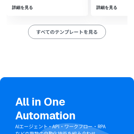
ション
詳細を見る
詳細を見る
■このワークフローのカスタムポイント
OneDriveでフォルダを作成するアクションでは、フォル
ダ名を任意に設定できます。例えば、トリガーで取得した
すべてのテンプレートを見る
Miroのボード名を変数として設定することで、ボード名
と同じ名前のフォルダを自動で作成することが可能です。
■注意事項
Miro、OneDriveのそれぞれとYoomを連携してくださ
い。
トリガーは5分、10分、15分、30分、60分の間隔で起動
間隔を選択できます。
プランによって最短の起動間隔が異なりますので、ご注意
ください。
Microsoft365（旧Office365）には、家庭向けプランと一
All in One
般法人向けプラン（Microsoft365 Business）があり、一
般法人向けプランに加入していない場合には認証に失敗
Automation
する可能性があります。
AIエージェント・API・ワークフロー・RPA
などの複数の自動化技術を組み合わせ、