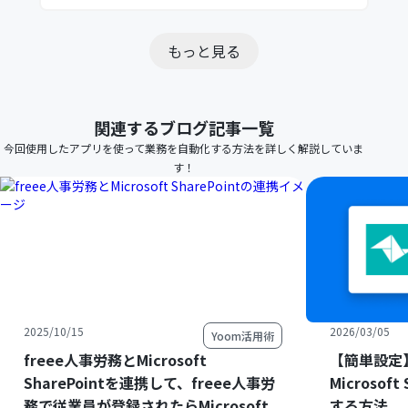
もっと見る
関連するブログ記事一覧
今回使用したアプリを使って業務を自動化する方法を詳しく解説していま
す！
2025/10/15
2026/03/05
Yoom活用術
freee人事労務とMicrosoft
【簡単設定】
SharePointを連携して、freee人事労
Microsof
務で従業員が登録されたらMicrosoft
する方法