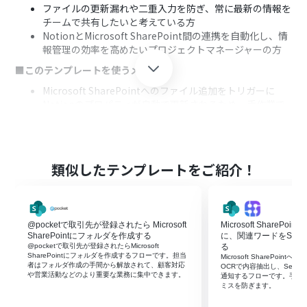
ファイルの更新漏れや二重入力を防ぎ、常に最新の情報を
チームで共有したいと考えている方
NotionとMicrosoft SharePoint間の連携を自動化し、情
報管理の効率を高めたいプロジェクトマネージャーの方
■このテンプレートを使うメリット
Microsoft SharePointへのファイル追加をトリガーに
Notionのプロパティが自動で更新されるため、手作業で
のアップロードや転記作業の時間を短縮できます
手作業によるファイルのアップロード漏れや更新ミスと
いったヒューマンエラーを防ぎ、情報の一元管理による作
業効率化に繋がります
類似したテンプレートをご紹介！
■フローボットの流れ
はじめに、Microsoft SharePointとNotionをYoomと連
携します
@pocketで取引先が登録されたら Microsoft
Microsoft ShareP
次に、トリガーでMicrosoft SharePointを選択し、「サ
SharePointにフォルダを作成する
に、関連ワードをSerp
イト内の指定フォルダにファイルが作成または更新され
@pocketで取引先が登録されたらMicrosoft
る
たら」というアクションを設定します
SharePointにフォルダを作成するフローです。担当
Microsoft SharePoi
者はフォルダ作成の手間から解放されて、顧客対応
次に、オペレーションで分岐機能を設定し、特定の条件
OCRで内容抽出し、Serp
や営業活動などのより重要な業務に集中できます。
通知するフローです。手動
に応じて後続の処理を分岐させます
ミスを防ぎます。
次に、オペレーションでMicrosoft SharePointの「ファ