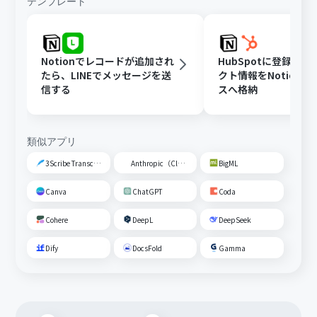
テンプレート
Notionでレコードが追加され
HubSpotに登録さ
たら、LINEでメッセージを送
クト情報をNotion
信する
スへ格納
類似アプリ
3Scribe Transcription
Anthropic（Claude）
BigML
Canva
ChatGPT
Coda
Cohere
DeepL
DeepSeek
Dify
DocsFold
Gamma