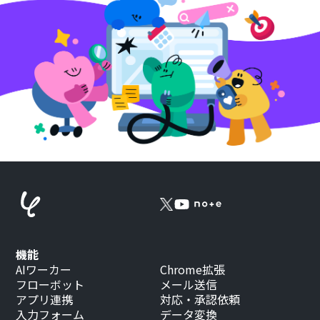
機能
AIワーカー
Chrome拡張
フローボット
メール送信
アプリ連携
対応・承認依頼
入力フォーム
データ変換