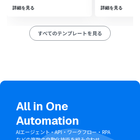
イルをダウンロード」アクションを設定します
次に、オペレーションでNotionの「ファイルアップロー
詳細を見る
詳細を見る
ドIDの発行」と「ファイルをアップロード」アクションを
順に設定します
最後に、オペレーションでNotionの「ページのプロパテ
すべてのテンプレートを見る
ィを更新（ファイルプロパティ）」を設定し、アップロー
ドしたファイルを紐付けます
※「トリガー」：フロー起動のきっかけとなるアクション、「オ
ペレーション」：トリガー起動後、フロー内で処理を行うアク
ション
■このワークフローのカスタムポイント
Microsoft SharePointのトリガー設定では、通知の起点
としたいサイトIDやフォルダIDを任意で設定してくださ
い
分岐機能では、前のステップで取得したファイル名や拡
All in One
張子などの情報をもとに、後続のオペレーションを分岐
させるための条件を任意で設定できます
Automation
Microsoft SharePointのオペレーションでは、固定値や
前のステップで取得した情報を変数として利用し、ダウ
ンロード対象のファイルを指定できます
AIエージェント・API・ワークフロー・RPA
Notionの各オペレーションでは、固定値や前のステップ
などの複数の自動化技術を組み合わせ、