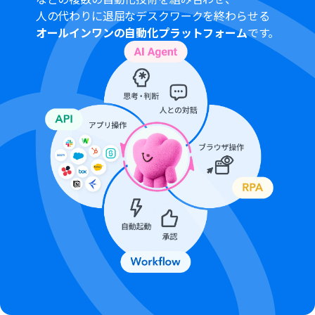
で取得した情報を変数として利用し、ファイルをアップ
人の代わりに退屈なデスクワークを終わらせる
ロードするページや更新するプロパティを任意で設定可能
オールインワンの自動化プラットフォーム
です。
です
■注意事項
Microsoft SharePoint、NotionのそれぞれとYoomを連
携してください。
Microsoft365（旧Office365）には、家庭向けプランと一
般法人向けプラン（Microsoft365 Business）があり、一
般法人向けプランに加入していない場合には認証に失敗
する可能性があります。
アプリの仕様上、ファイルの作成日時と最終更新日時が
同一にならない場合があり、正しく分岐しない可能性があ
るのでご了承ください。
トリガーは5分、10分、15分、30分、60分の間隔で起動
間隔を選択できます。
プランによって最短の起動間隔が異なりますので、ご注意
ください。
分岐はミニプラン以上のプランでご利用いただける機能
（オペレーション）となっております。フリープランの場
合は設定しているフローボットのオペレーションはエラ
ーとなりますので、ご注意ください。
ミニプランなどの有料プランは、2週間の無料トライアル