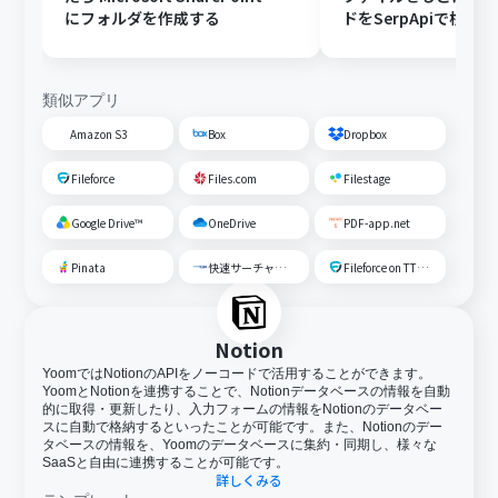
にフォルダを作成する
ドをSerpApiで検索
する
類似アプリ
Amazon S3
Box
Dropbox
Fileforce
Files.com
Filestage
Google Drive™
OneDrive
PDF-app.net
Pinata
快速サーチャーGX
Fileforce on TTS Cloud
Notion
YoomではNotionのAPIをノーコードで活用することができます。
YoomとNotionを連携することで、Notionデータベースの情報を自動
的に取得・更新したり、入力フォームの情報をNotionのデータベー
スに自動で格納するといったことが可能です。また、Notionのデー
タベースの情報を、Yoomのデータベースに集約・同期し、様々な
SaaSと自由に連携することが可能です。
詳しくみる