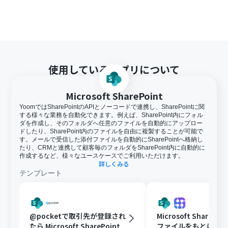
を行うことが可能です。無料トライアル中には制限対象の
アプリや機能（オペレーション）を使用することができ
ます。
ダウンロード可能なファイル容量は最大300MBまでで
す。アプリの仕様によっては300MB未満になる可能性が
あるので、ご注意ください。
使用しているアプリについて
トリガー、各オペレーションでの取り扱い可能なファイ
ル容量の詳細は下記をご参照ください。
https://intercom.help/yoom/ja/articles/9413924
Microsoft SharePoint
オペレーション数が5つを越えるフローボットを作成する
YoomではSharePointのAPIとノーコードで連携し、SharePointに関
際は、ミニプラン以上のプランで設定可能です。フリープ
する様々な業務を自動化できます。例えば、SharePoint内にフォル
ランの場合はフローボットが起動しないため、ご注意く
ダを作成し、そのフォルダへ任意のファイルを自動的にアップロー
ださい。
ドしたり、SharePoint内のファイルを自由に複製することが可能で
す。メールで受信した添付ファイルを自動的にSharePointへ格納し
たり、CRMと連携して顧客毎のフォルダをSharePoint内に自動的に
作成するなど、様々なユースケースでご利用いただけます。
詳しくみる
テンプレート
@pocketで取引先が登録され
Microsoft ShareP
たら Microsoft SharePoint
ファイルをもとに、