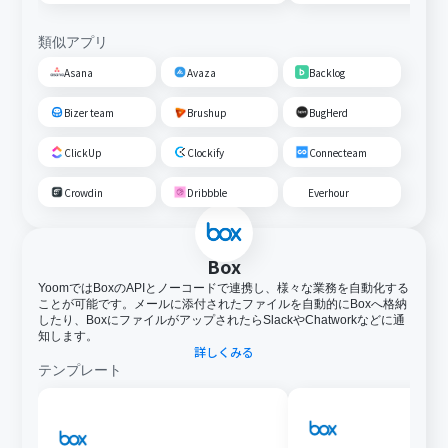
類似アプリ
Asana
Avaza
Backlog
Bizer team
Brushup
BugHerd
ClickUp
Clockify
Connecteam
Crowdin
Dribbble
Everhour
Box
YoomではBoxのAPIとノーコードで連携し、様々な業務を自動化する
ことが可能です。メールに添付されたファイルを自動的にBoxへ格納
したり、BoxにファイルがアップされたらSlackやChatworkなどに通
知します。
詳しくみる
テンプレート