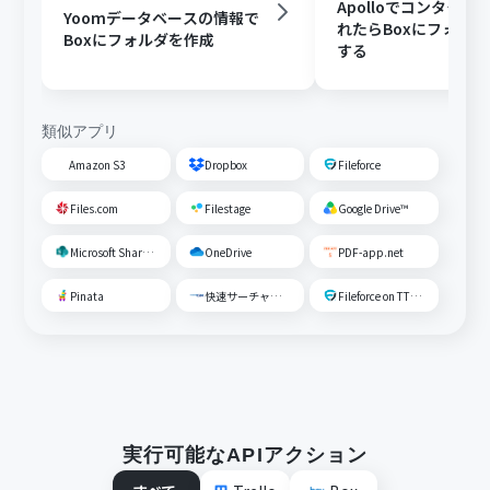
Apolloでコンタクト
Yoomデータベースの情報で
れたらBoxにフォル
Boxにフォルダを作成
する
類似アプリ
Amazon S3
Dropbox
Fileforce
Files.com
Filestage
Google Drive™
Microsoft SharePoint
OneDrive
PDF-app.net
Pinata
快速サーチャーGX
Fileforce on TTS Cloud
実行可能なAPIアクション