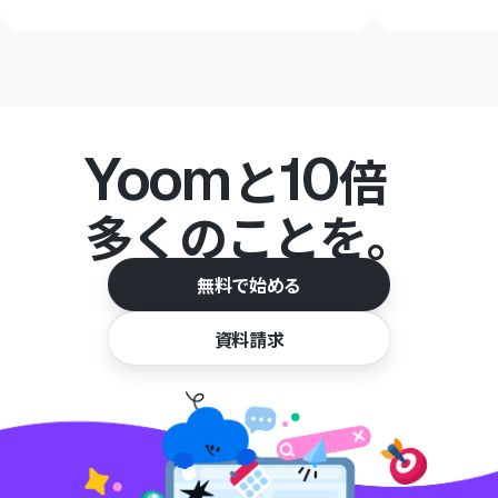
Yoom
10
と
倍
多くのことを。
無料で始める
資料請求