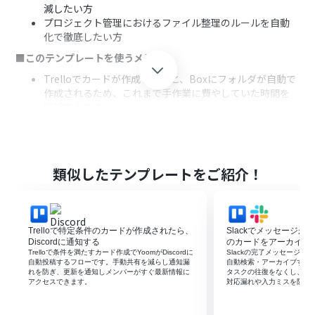
減したい方
プロジェクト管理におけるファイル整理のルールを自動
化で徹底したい方
■このテンプレートを使うメリット
Trelloでカードが作成されると、Boxにフォルダが自動で
作成されるため、これまで手作業に費やしていた時間を
短縮できます。
手作業によるフォルダの作成漏れや命名規則の間違いと
いった、ヒューマンエラーのリスク軽減に繋がります。
■フローボットの流れ
類似したテンプレートをご紹介！
はじめに、TrelloとBoxをYoomと連携します。
次に、トリガーでTrelloを選択し、「カードが新たに作成
されたら」というアクションを設定します。
最後に、オペレーションでBoxを選択し、「フォルダを作
Trelloで特定条件のカードが作成されたら、
Slackでメッセージが投
成」アクションを設定します。
Discordに通知する
のカードをアーカイブ
※「トリガー」：フロー起動のきっかけとなるアクション、「オ
Trelloで条件を満たすカード作成でYoomがDiscordに
Slackの完了メッセージをき
自動投稿するフローです。手動共有を減らし通知漏
自動検索・アーカイブする
ペレーション」：トリガー起動後、フロー内で処理を行うアク
れを防ぎ、更新を通知しメンバーがすぐ最新情報に
タスクの往復をなくし、手
ション
アクセスできます。
対応漏れや入力ミスを防げ
■このワークフローのカスタムポイント