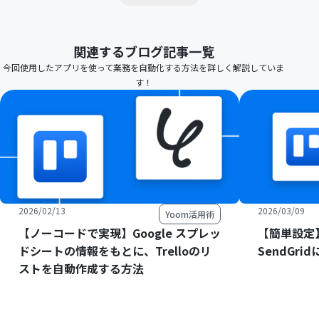
関連するブログ記事一覧
今回使用したアプリを使って業務を自動化する方法を詳しく解説していま
す！
2026/02/13
2026/03/09
Yoom活用術
【ノーコードで実現】Google スプレッ
【簡単設定】
ドシートの情報をもとに、Trelloのリ
SendGr
ストを自動作成する方法