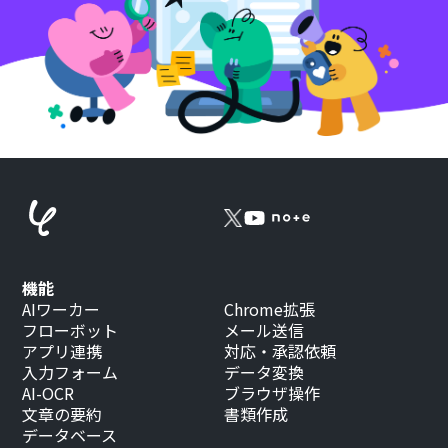
機能
AIワーカー
Chrome拡張
フローボット
メール送信
アプリ連携
対応・承認依頼
入力フォーム
データ変換
AI-OCR
ブラウザ操作
文章の要約
書類作成
データベース