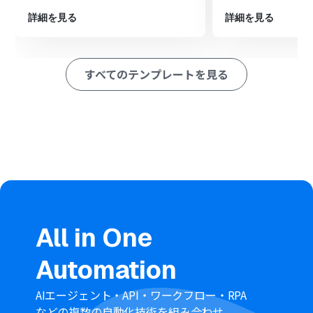
Trelloのトリガー設定では、自動化の対象としたいボード
詳細を見る
詳細を見る
を任意で設定してください。
Boxでフォルダを作成するアクションでは、どのフォルダ
配下に新しいフォルダを作成するかを親フォルダとして
任意で設定できます。
すべてのテンプレートを見る
また、作成するフォルダ名は、固定のテキストだけでな
く、トリガーで取得したTrelloのカード名などの情報を変
数として設定することも可能です。
■注意事項
Trello、BoxのそれぞれとYoomを連携してください。
All in One
Automation
AIエージェント・API・ワークフロー・RPA
などの複数の自動化技術を組み合わせ、