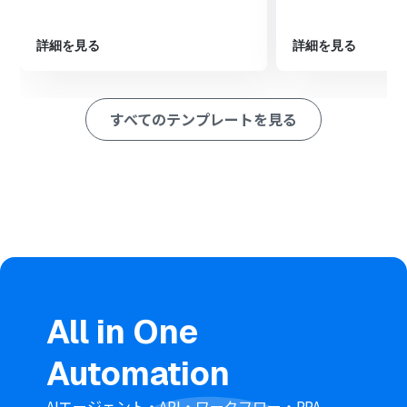
を読み取る」アクションを設定し、ファイルからテキスト
情報を抽出します。
次に、オペレーションでAI機能の「翻訳する」アクション
詳細を見る
詳細を見る
を設定し、抽出したテキストを指定の言語に翻訳します。
最後に、オペレーションでGoogle スプレッドシートの
「レコードを追加する」アクションを設定し、翻訳結果な
すべてのテンプレートを見る
どの情報を追記します。
※「トリガー」：フロー起動のきっかけとなるアクション、「オ
ペレーション」：トリガー起動後、フロー内で処理を行うアク
ション
■このワークフローのカスタムポイント
Googleフォームのトリガー設定では、連携対象としたい
フォームのIDを任意で設定してください。
OCR機能でPDFからテキストを読み取る際に、請求書番
号や金額など、抽出したい項目を任意で設定してくださ
い。
All in One
AI機能で翻訳を行うアクションでは、日本語から英語へ、
英語から日本語へなど、翻訳先の言語を任意で設定してく
Automation
ださい。
Google スプレッドシートへレコードを追加するアクショ
ンでは、出力先となるスプレッドシートのIDとシート名
AIエージェント・API・ワークフロー・RPA