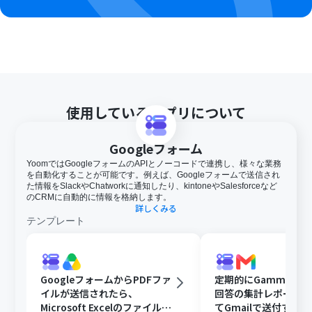
あるので、ご注意ください。
トリガー、各オペレーションでの取り扱い可能なファイ
ル容量の詳細は下記をご参照ください。
https://intercom.help/yoom/ja/articles/9413924
・Googleフォームをトリガーとして使用した際の回答内
容を取得する方法は下記を参照ください。
https://intercom.help/yoom/ja/articles/6807133
使用しているアプリについて
Googleフォーム
YoomではGoogleフォームのAPIとノーコードで連携し、様々な業務
を自動化することが可能です。例えば、Googleフォームで送信され
た情報をSlackやChatworkに通知したり、kintoneやSalesforceなど
のCRMに自動的に情報を格納します。
詳しくみる
テンプレート
GoogleフォームからPDFファ
定期的にGammaで
イルが送信されたら、
回答の集計レポート
Microsoft Excelのファイルに
てGmailで送付する