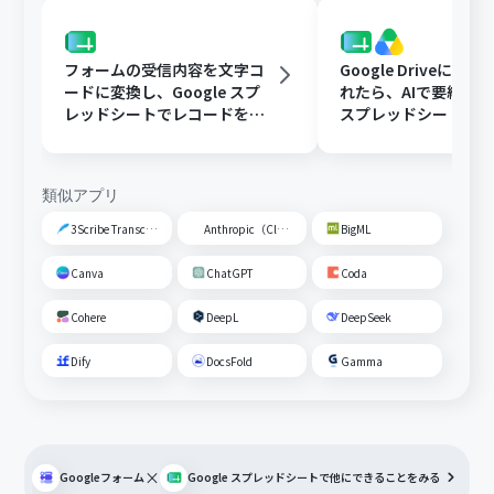
フォームの受信内容を文字コ
Google Driveに文
ードに変換し、Google スプ
れたら、AIで要約してG
レッドシートでレコードを追
スプレッドシートの
加する
トに追加する
類似アプリ
3Scribe Transcription
Anthropic（Claude）
BigML
Canva
ChatGPT
Coda
Cohere
DeepL
DeepSeek
Dify
DocsFold
Gamma
×
Googleフォーム
Google スプレッドシート
で他にできることをみる