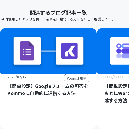
関連するブログ記事一覧
今回使用したアプリを使って業務を自動化する方法を詳しく解説していま
す！
2026/02/17
2025/10/23
Yoom活用術
【簡単設定】Googleフォームの回答を
【簡単設定】
Kommoに自動的に連携する方法
もとにWord
成する方法