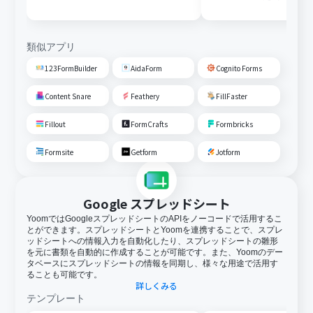
変換しGoogle Driveに格納す
る
類似アプリ
123FormBuilder
AidaForm
Cognito Forms
Content Snare
Feathery
FillFaster
Fillout
FormCrafts
Formbricks
Formsite
Getform
Jotform
Google スプレッドシート
YoomではGoogleスプレッドシートのAPIをノーコードで活用するこ
とができます。スプレッドシートとYoomを連携することで、スプレ
ッドシートへの情報入力を自動化したり、スプレッドシートの雛形
を元に書類を自動的に作成することが可能です。また、Yoomのデー
タベースにスプレッドシートの情報を同期し、様々な用途で活用す
ることも可能です。
詳しくみる
テンプレート