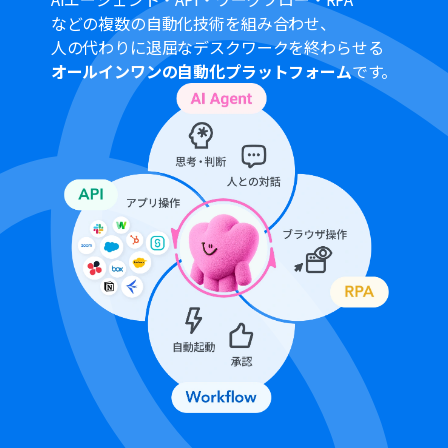
を任意で設定してください。
などの複数の自動化技術を組み合わせ、
■注意事項
人の代わりに退屈なデスクワークを終わらせる
オールインワンの自動化プラットフォーム
です。
Googleフォーム、Google スプレッドシートのそれぞれ
とYoomを連携してください。
トリガーは5分、10分、15分、30分、60分の間隔で起動
間隔を選択できます。
プランによって最短の起動間隔が異なりますので、ご注意
ください。
OCRまたは音声を文字起こしするAIオペレーションはチ
ームプラン・サクセスプランでのみご利用いただける機能
となっております。フリープラン・ミニプランの場合は設
定しているフローボットのオペレーションはエラーとな
りますので、ご注意ください。
チームプランやサクセスプランなどの有料プランは、2週
間の無料トライアルを行うことが可能です。無料トライア
ル中には制限対象のアプリやAI機能（オペレーション）を
使用することができます。
OCRデータは6,500文字以上のデータや文字が小さい場合
などは読み取れない場合があるので、ご注意ください。
ダウンロード可能なファイル容量は最大300MBまでで
す。アプリの仕様によっては300MB未満になる可能性が