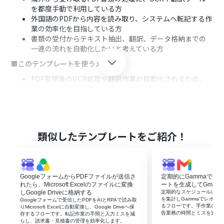
を都度手動で利用している方
外国語のPDFから内容を読み取り、システムへ転記する作
業の効率化を目指している方
書類の受付からテキスト抽出、翻訳、データ格納までの
一連の流れを自動化したいと考えている方
■このテンプレートを使うメリット
PDF受領後のOCR処理や翻訳作業が自動化されるため、
これまで手作業に費やしていた時間を短縮できます。
手作業による文字の読み取りミスや翻訳漏れ、データ転
記時の入力間違いといったヒューマンエラーのリスク軽
減に繋がります。
■フローボットの流れ
類似したテンプレートをご紹介！
はじめに、Google スプレッドシートとGoogleフォーム
をYoomと連携します。
次に、トリガーでGoogleフォームを選択し、「フォーム
GoogleフォームからPDFファイルが送信さ
定期的にGammaでフ
に回答が送信されたら」というアクションを設定します。
れたら、Microsoft Excelのファイルに変換
ートを生成してGmail
次に、オペレーションでGoogle Driveの「ファイルをダ
しGoogle Driveに格納する
定期的なスケジュールに合わ
ウンロードする」アクションを設定し、フォームに添付さ
を集計しGammaでレポート
Googleフォームで受信したPDFをAIとRPAで読み取
るフローです。手作業の集
れたPDFファイルを取得します。
りMicrosoft Excelに自動変換し、Google Driveへ保
告業務の時間とミスを減ら
存するフローです。転記作業の手間と入力ミスを減
次に、オペレーションでOCR機能の「任意の画像やPDF
らし、請求書・見積書の管理を効率化します。