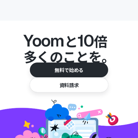
Yoom
10
と
倍
多くのことを。
無料で始める
資料請求