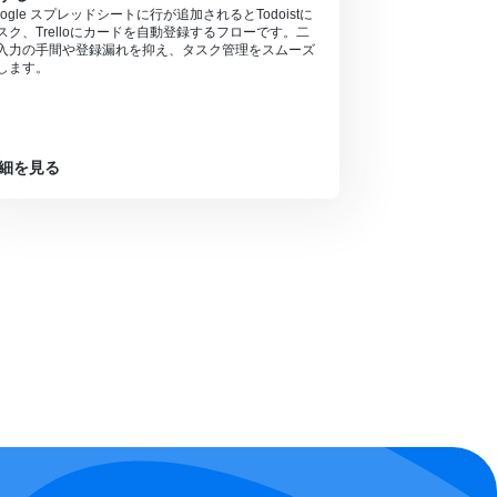
oogle スプレッドシートに行が追加されるとTodoistに
スク、Trelloにカードを自動登録するフローです。二
入力の手間や登録漏れを抑え、タスク管理をスムーズ
します。
細を見る