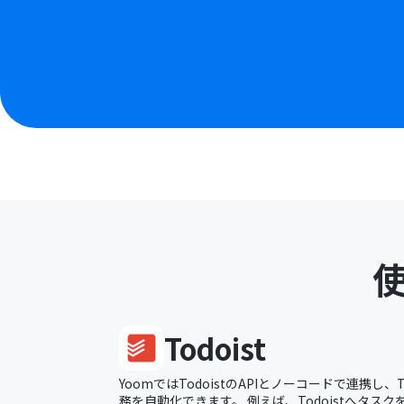
Todoist
YoomではTodoistのAPIとノーコードで連携し、
務を自動化できます。 例えば、Todoistへタス