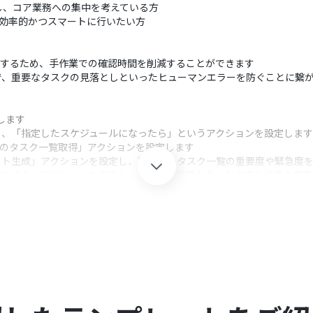
し、コア業務への集中を考えている方
より効率的かつスマートに行いたい方
通知するため、手作業での確認時間を削減することができます
で、重要なタスクの見落としといったヒューマンエラーを防ぐことに繋
携します
し、「指定したスケジュールになったら」というアクションを設定します
期限のタスク一覧取得」アクションを設定します
スト生成」アクションを設定し、取得したタスク一覧の重要度や緊急度
ールを送る」アクションを設定し、AIの判定結果を含んだ内容を任意の宛
ットを起動したい時間を任意で設定できます。例えば、業務開始前の時
から取得したタスク情報を基に、重要度などを判定するためのプロンプトを
ールアドレスを任意で指定できるほか、本文にAIの判定結果を変数として
クション、「オペレーション」：トリガー起動後、フロー内で処理を行