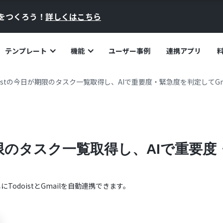
員をつくろう！
詳しくはこちら
テンプレート
機能
ユーザー事例
連携アプリ
oistの今日が期限のタスク一覧取得し、AIで重要度・緊急度を判定してGm
が期限のタスク一覧取得し、AIで重要
単に
Todoist
と
Gmail
を自動連携できます。