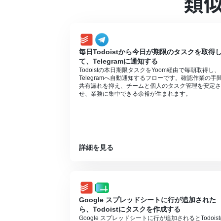
類
「同じ処理を繰り返す」オペレーション間
合は設定しているフローボットのオペレー
チームプランやサクセスプランなどの有料
ン）を使用することができます。
毎日Todoistから今日が期限のタスクを取得
て、Telegramに通知する
Todoistの本日期限タスクをYoom経由で毎朝取得し、
Telegramへ自動通知するフローです。確認作業の手
共有漏れを抑え、チームと個人のタスク管理を安定さ
せ、業務に集中できる余裕が生まれます。
詳細を見る
Google スプレッドシートに行が追加された
ら、Todoistにタスクを作成する
Google スプレッドシートに行が追加されるとTodois