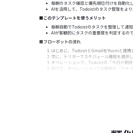
毎朝のタスク確認と優先順位付けを自動化
AIを活用して、Todoistのタスク管理を
■このテンプレートを使うメリット
毎朝自動でTodoistのタスクを整理して
AIが客観的にタスクの重要度を判定するの
■フローボットの流れ
はじめに、TodoistとGmailをYoomと連
次に、トリガーでスケジュール機能を選択
オペレーションで、Todoistの「今日が
続けて、オペレーションでAI機能の「テキ
最後に、オペレーションでGmailの「メ
■このワークフローのカスタムポイント
スケジュール機能のトリガーは、フローボ
AI機能のテキスト生成では、Todoist
Gmailで送信するメールは、通知先のメ
※「トリガー」：フロー起動のきっかけとなるア
■
注意事項
TodoistとYoomを連携してください。