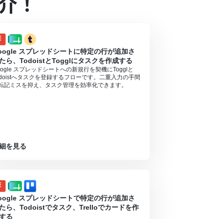
介！
となっております。フリープラン・ミニプランの場
ル中には制限対象のアプリや機能（オペレーショ
oogle スプレッドシートに特定の行が追加さ
たら、TodoistとTogglにタスクを作成する
oogle スプレッドシートへの新規行を契機にTogglと
odoistへタスクを登録するフローです。二重入力の手間
転記ミスを抑え、タスク管理を効率化できます。
細を見る
oogle スプレッドシートで特定の行が追加さ
たら、Todoistでタスク、Trelloでカードを作
する