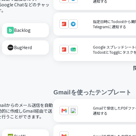
通知する
oogle Chatなどのチャッ
す。
指定日時にTodoistか
Telegramに通知する
Backlog
BugHerd
Google スプレッドシ
TodoistとTogglにタス
Gmail
を使ったテンプレート
mailからのメール送信を自動
Gmailで受信したPDFファ
に作成しGmail経由で送
通知する
を行うことができます。