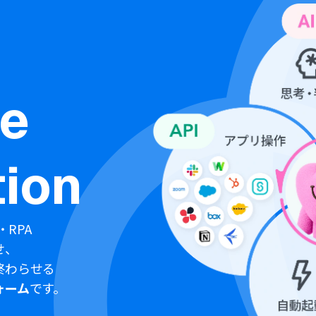
ne
ion
・RPA
せ、
終わらせる
ォーム
です。