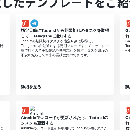
似したテンプレートをご紹
の操作は、チームプラン・サクセスプランでのみご利用いただける機能
ションやデータコネクトはエラーとなりますので、ご注意ください。
プランは、2週間の無料トライアルを行うことが可能です。無料トライア
し
指定日時にTodoistから期限切れのタスクを取得
G
して、Telegramに通知する
れ
Todoistの期限切れタスクを指定時刻に取得し、
G
間や
Telegramへ自動通知する定期フローです。チャットに一
T
覧で届くので手動確認や共有忘れを防ぎ、タスク漏れの
や
不安を減らして本来の業務に集中できます。
詳細を見る
詳
Airtableでレコードが更新されたら、Todoistの
G
タスクも更新する
れ
tに
Airtableのレコード更新を検知してTodoistの対応タスク
成