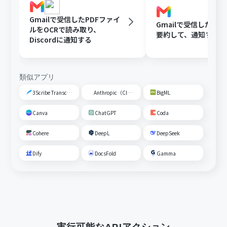
Gmailで受信したPDFファイ
Gmailで受信した内容
ルをOCRで読み取り、
要約して、通知する
Discordに通知する
類似アプリ
3Scribe Transcription
Anthropic（Claude）
BigML
Canva
ChatGPT
Coda
Cohere
DeepL
DeepSeek
Dify
DocsFold
Gamma