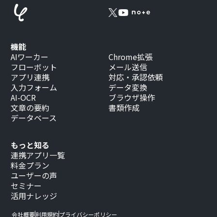
機能
AIワーカー
Chrome拡張
フローボット
メール送信
アプリ連携
対応・承認依頼
入力フォーム
データ変換
AI-OCR
ブラウザ操作
文章の要約
書類作成
データベース
もっと知る
連携アプリ一覧
料金プラン
ユーザーの声
セミナー
活用ナレッジ
会社概要
利用規約
プライバシーポリシー