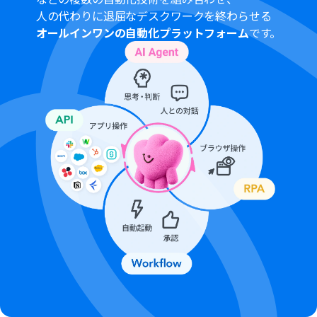
イズしてください
人の代わりに退屈なデスクワークを終わらせる
Gmailでは、宛先や件名、本文を自由に設定できます。従
オールインワンの自動化プラットフォーム
です。
業員の氏名やメールアドレスなどを活用し、個別の内容
でメールを送るように設定してください
■注意事項
スマレジ・タイムカード、GmailのそれぞれとYoomを連
携してください。
Yoomとスマレジ・タイムカードの連携は、
スマレジのマ
イアプリ登録方法
をご参照ください。
「同じ処理を繰り返す」オペレーション間の操作は、チ
ームプラン・サクセスプランでのみご利用いただける機能
となっております。フリープラン・ミニプランの場合は設
定しているフローボットのオペレーションやデータコネ
クトはエラーとなりますので、ご注意ください。
チームプランやサクセスプランなどの有料プランは、2週
間の無料トライアルを行うことが可能です。無料トライア
ル中には制限対象のアプリや機能（オペレーション）を
使用することができます。
オペレーション数が5つを越えるフローボットを作成する
際は、ミニプラン以上のプランで設定可能です。フリープ
ランの場合はフローボットが起動しないため、ご注意く
ださい。