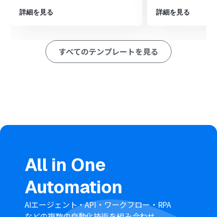
に、一人ひとりに対して処理を繰り返すよう設定します
繰り返し処理の中で、スマレジ・タイムカードの「月別の
詳細を見る
詳細を見る
給与明細を取得」アクションを設定します
最後に、Gmailの「メールを送る」アクションで、取得し
た給与明細を各従業員に自動で送付するように設定しま
すべてのテンプレートを見る
す
※「トリガー」：フロー起動のきっかけとなるアクション、「オ
ペレーション」：トリガー起動後、フロー内で処理を行うアク
ション
■このワークフローのカスタムポイント
スケジュールトリガー機能では、給与明細を送付したい日
時（例：毎月25日の午前10時など）を任意に設定してく
ださい
スマレジ・タイムカードの各アクションでは、対象の従業
員を絞り込むための条件などを、固定値や前のステップ
All in One
で取得した情報を用いて設定してください
AI機能によるテキスト抽出では、取得した従業員情報の中
Automation
から、メールの宛先として利用するメールアドレスなど、
抽出したい項目を任意でカスタマイズ可能です
繰り返し処理機能では、取得した従業員リストの情報を
AIエージェント・API・ワークフロー・RPA
変数として利用し、処理を繰り返す対象範囲をカスタマ
などの複数の自動化技術を組み合わせ、