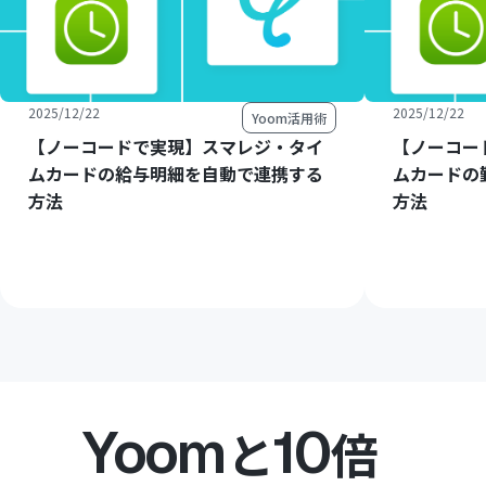
2025/12/22
2025/12/22
Yoom活用術
【ノーコードで実現】スマレジ・タイ
【ノーコー
ムカードの給与明細を自動で連携する
ムカードの
方法
方法
Yoom
10
と
倍