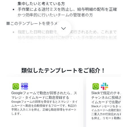
集中したいと考えている方
手作業による送付ミスを防止し、給与明細の配布を正確
かつ効率的に行いたいチームの管理者の方
■このテンプレートを使うメリット
指定した日時に自動で処理が実行されるため、これまで
給与明細の取得や送付にかけていた手作業の時間を削減
できます
宛先や添付ファイルの間違いといった人為的なミスを防
ぎ、スマレジ・タイムカードからの給与明細送付業務の正
確性を高めることに繋がります
■フローボットの流れ
類似したテンプレートをご紹介！
はじめに、Gmailとスマレジ・タイムカードをYoomと連
携します
次に、トリガーでスケジュールトリガー機能を設定し、こ
Googleフォームで勤怠が回答されたら、ス
Slackで指定のテキ
のフローを起動したい日時を指定します
マレジ・タイムカードに勤怠登録する
チャンネルに投稿され
オペレーションで、スマレジ・タイムカードの「従業員を
Googleフォームの回答を受信するとスマレジ・タイ
イムカードで出勤の打
検索」アクションを設定します
ムカードへ勤怠を自動登録するフローです。転記の
Slackメッセージをきっか
手間と入力ミスを抑え、正確な勤怠管理をサポート
次に、AI機能の「テキストからデータを抽出する」アクシ
イムカードへ出勤打刻を自
します。
二重入力や打刻忘れを避け
ョンで、後続の処理に必要な従業員情報を抽出します
を抑え、リモート勤務の管
次に、繰り返し処理機能で、取得した従業員リストをもと