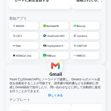
カードに勤怠登録する
投稿されたら、スマ
イムカードで出勤の
施する
類似アプリ
AKASHI
BambooHR
Bonusly
CATS
CloudGate UNO
Convenia
Deel
Employment Hero
GIRITON
HENNGE One
HRBrain
HRMOS
Gmail
YoomではGmailのAPIとノーコードで連携し、Gmailからのメール送
信を自動化することが可能です。請求書や契約書などを自動的に作
成しGmail経由で送付したり、問い合わせなどに対して自動的に返信
を行うことができます。
詳しくみる
テンプレート