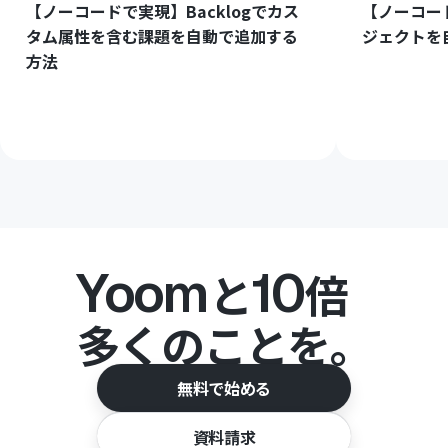
【ノーコードで実現】Backlogでカス
【ノーコード
タム属性を含む課題を自動で追加する
ジェクトを
方法
Yoom
10
と
倍
多くのことを。
無料で始める
資料請求