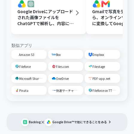
Google Driveにアップロード
Gmailで写真を受け
された画像ファイルを
ら、オンラインツール
ChatGPTで解析し、内容に応
に変換してGoogle Dr
じたフォルダに移動する
存する
類似アプリ
Amazon S3
Box
Dropbox
Fileforce
Files.com
Filestage
Microsoft SharePoint
OneDrive
PDF-app.net
Pinata
快速サーチャーGX
Fileforce on TTS Cloud
×
Backlog
Google Drive™
で他にできることをみる