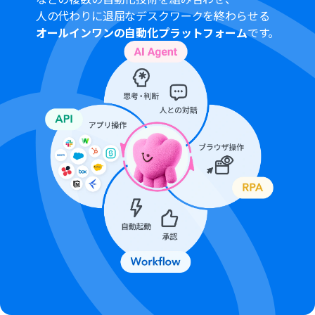
ション
人の代わりに退屈なデスクワークを終わらせる
■注意事項
オールインワンの自動化プラットフォーム
です。
Google DriveとBacklogのそれぞれとYoomを連携してく
ださい。
トリガーは5分、10分、15分、30分、60分の間隔で起動
間隔を選択できます。
プランによって最短の起動間隔が異なりますので、ご注意
ください。
ダウンロード可能なファイル容量は最大300MBまでで
す。アプリの仕様によっては300MB未満になる可能性が
あるので、ご注意ください。
トリガー、各オペレーションでの取り扱い可能なファイ
ル容量の詳細は「
ファイルの容量制限について
」をご参
照ください。