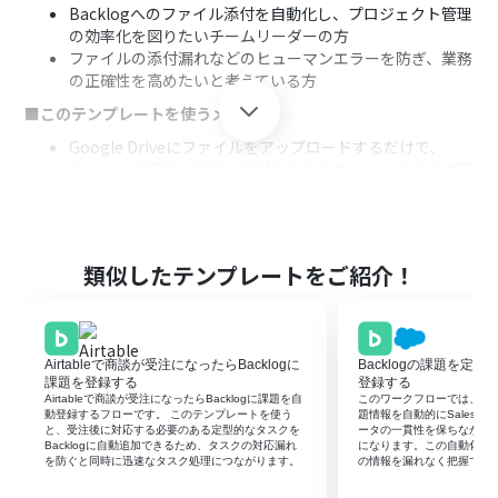
Backlogへのファイル添付を自動化し、プロジェクト管理
の効率化を図りたいチームリーダーの方
ファイルの添付漏れなどのヒューマンエラーを防ぎ、業務
の正確性を高めたいと考えている方
■このテンプレートを使うメリット
Google Driveにファイルをアップロードするだけで、
Backlogの課題に自動で添付されるため、これまで手作業
に費やしていた時間を短縮できます。
手動でのファイル添付作業が不要になるため、添付先の
課題を間違えるといったヒューマンエラーの発生を防ぎ
ます。
類似したテンプレートをご紹介！
■フローボットの流れ
はじめに、Google DriveとBacklogをYoomと連携しま
す。
Airtableで商談が受注になったらBacklogに
Backlogの課題を定期的に
トリガーでGoogle Driveを選択し、「特定のフォルダ内
課題を登録する
登録する
に新しくファイル・フォルダが作成されたら」アクション
Airtableで商談が受注になったらBacklogに課題を自
このワークフローでは、Bac
を設定します。
動登録するフローです。 このテンプレートを使う
題情報を自動的にSalesfo
と、受注後に対応する必要のある定型的なタスクを
ータの一貫性を保ちながら
次に、オペレーションでGoogle Driveの「ファイルをダ
Backlogに自動追加できるため、タスクの対応漏れ
になります。この自動化に
ウンロードする」アクションを設定し、トリガーで検知し
を防ぐと同時に迅速なタスク処理につながります。
の情報を漏れなく把握でき
たファイルを取得します。