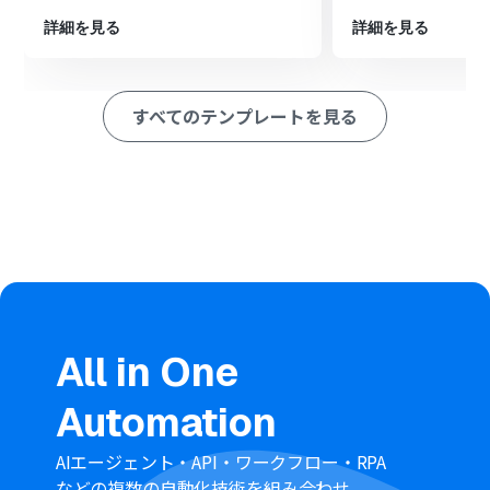
オペレーションで、Backlogの「課題の追加」アクション
を設定し、ファイルを添付するための課題を新たに作成
詳細を見る
詳細を見る
します。
続いて、Backlogの「添付ファイルの送信」アクションを
設定し、ダウンロードしたファイルをアップロードしま
すべてのテンプレートを見る
す。
最後に、Backlogの「課題コメントにファイルを添付」ア
クションを設定し、作成した課題のコメントにファイル
を添付します。
■このワークフローのカスタムポイント
Google Driveのトリガー設定では、自動化の起点とした
いフォルダを任意で指定できます。
Backlogのオペレーションで、課題を追加するプロジェク
トは任意のものに設定することが可能です。
Backlogで追加する課題の件名は、Google Driveにアッ
プロードされたファイル名など、動的な情報を用いて自由
All in One
に設定できます。
Backlogの課題コメントにファイルを添付する際、コメン
Automation
ト本文を任意のテキストに設定できます。
※「トリガー」：フロー起動のきっかけとなるアクション、「オ
AIエージェント・API・ワークフロー・RPA
ペレーション」：トリガー起動後、フロー内で処理を行うアク
などの複数の自動化技術を組み合わせ、