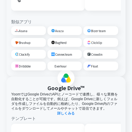
る
類似アプリ
Asana
Avaza
Bizer team
Brushup
BugHerd
ClickUp
Clockify
Connecteam
Crowdin
Dribbble
Everhour
Float
Google Drive™
YoomではGoogle DriveのAPIとノーコードで連携し、様々な業務を
自動化することが可能です。例えば、Google Driveに新しくフォル
ダを作成しファイルを自動的に格納したり、Google Drive内のファ
イルをダウンロードしてメールやチャットで送信できます。
詳しくみる
テンプレート