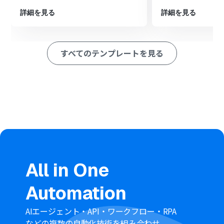
最後に、オペレーションでメール機能の「メールを送
詳細を見る
詳細を見る
る」アクションを設定し、取得したメンバー全員にメール
を一括送信します
※「トリガー」：フロー起動のきっかけとなるアクション、「オ
すべてのテンプレートを見る
ペレーション」：トリガー起動後、フロー内で処理を行うアク
ション
■このワークフローのカスタムポイント
このワークフローの起動トリガーとなるGoogle スプレッ
ドシートは、任意のファイルおよびシートを設定するこ
とが可能です。特定の業務で使用しているスプレッドシー
トのIDとシートIDを指定し、運用に合わせてカスタマイ
ズしてください
■注意事項
Google スプレッドシート、Google Workspaceのそれぞ
れとYoomを連携してください。
All in One
トリガーは5分、10分、15分、30分、60分の間隔で起動
間隔を選択できます。
Automation
プランによって最短の起動間隔が異なりますので、ご注意
ください。
【Google Workspace】はチームプラン・サクセスプラン
AIエージェント・API・ワークフロー・RPA
でのみご利用いただけるアプリとなっております。フリー
などの複数の自動化技術を組み合わせ、