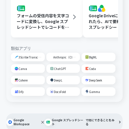
フォームの受信内容を文字コ
Google Driveに文
ードに変換し、Google スプ
れたら、AIで要約してG
レッドシートでレコードを追
スプレッドシートの
加する
トに追加する
類似アプリ
3Scribe Transcription
Anthropic（Claude）
BigML
Canva
ChatGPT
Coda
Cohere
DeepL
DeepSeek
Dify
DocsFold
Gamma
Google
Google スプレッドシー
で他にできることをみ
×
Workspace
ト
る