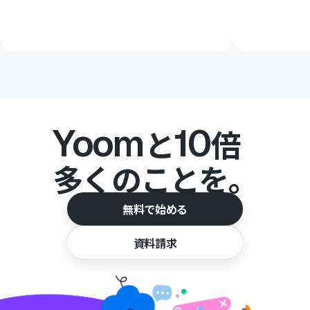
Yoom
10
と
倍
多くのことを。
無料で始める
資料請求