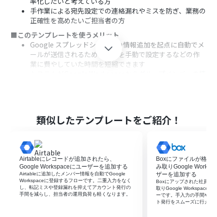
率化したいと考えている方
手作業による宛先設定での連絡漏れやミスを防ぎ、業務の
正確性を高めたいご担当者の方
■このテンプレートを使うメリット
Google スプレッドシートへの情報追加を起点に自動でメ
ールが送信されるため、宛先を手動で設定するなどの作
業に費やしていた時間を短縮できます
システムがGoogle Workspaceからグループメンバーの情
報を正確に取得して送信するため、手作業による宛先の
追加漏れや設定ミスといったヒューマンエラーの発生を
防ぎます
■フローボットの流れ
類似したテンプレートをご紹介！
はじめに、Google WorkspaceとGoogle スプレッドシー
トをYoomに連携します
次に、トリガーでGoogle スプレッドシートを選択し、
「行が追加されたら」というアクションを設定します
Airtableにレコードが追加されたら、
Boxにファイルが格納
続いて、オペレーションでGoogle Workspaceの「グルー
Google Workspaceにユーザーを追加する
み取りGoogle Work
プのメンバーの一覧を取得」アクションを設定し、対象の
Airtableに追加したメンバー情報を自動でGoogle
ザーを追加する
Workspaceに登録するフローです。二重入力をなく
Boxにアップされた社員情
グループを指定します
し、転記ミスや登録漏れを抑えてアカウント発行の
取りGoogle Workspa
次に、オペレーションでテキスト生成機能の「テキスト
手間を減らし、担当者の運用負荷も軽くなります。
ーです。手入力の手間や入
ト発行をスムーズに行えま
を生成」アクションを設定し、送信するメールの件名や本
文を作成します