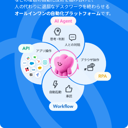
プラン・ミニプランの場合は設定しているフローボット
人の代わりに退屈なデスクワークを終わらせる
のオペレーションやデータコネクトはエラーとなります
オールインワンの自動化プラットフォーム
です。
ので、ご注意ください。
チームプランやサクセスプランなどの有料プランは、2週
間の無料トライアルを行うことが可能です。無料トライア
ル中には制限対象のアプリを使用することができます。
Googleスプレッドシートをアプリトリガーとして使用す
る際の注意事項は
「【アプリトリガー】Googleスプレッ
ドシートのトリガーにおける注意事項」
を参照してくだ
さい。