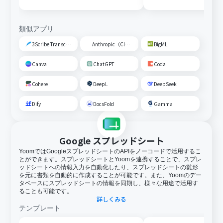
ザーを追加する
類似アプリ
3Scribe Transcription
Anthropic（Claude）
BigML
Canva
ChatGPT
Coda
Cohere
DeepL
DeepSeek
Dify
DocsFold
Gamma
Google スプレッドシート
YoomではGoogleスプレッドシートのAPIをノーコードで活用するこ
とができます。スプレッドシートとYoomを連携することで、スプレ
ッドシートへの情報入力を自動化したり、スプレッドシートの雛形
を元に書類を自動的に作成することが可能です。また、Yoomのデー
タベースにスプレッドシートの情報を同期し、様々な用途で活用す
ることも可能です。
詳しくみる
テンプレート