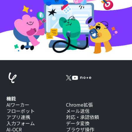
機能
AIワーカー
Chrome拡張
フローボット
メール送信
アプリ連携
対応・承認依頼
入力フォーム
データ変換
AI-OCR
ブラウザ操作