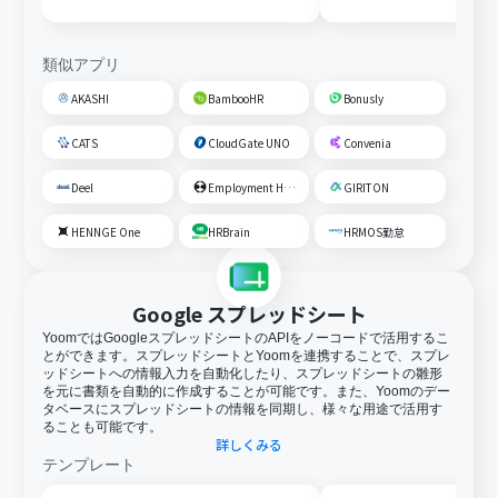
を一括更新する
類似アプリ
AKASHI
BambooHR
Bonusly
CATS
CloudGate UNO
Convenia
Deel
Employment Hero
GIRITON
HENNGE One
HRBrain
HRMOS勤怠
Google スプレッドシート
YoomではGoogleスプレッドシートのAPIをノーコードで活用するこ
とができます。スプレッドシートとYoomを連携することで、スプレ
ッドシートへの情報入力を自動化したり、スプレッドシートの雛形
を元に書類を自動的に作成することが可能です。また、Yoomのデー
タベースにスプレッドシートの情報を同期し、様々な用途で活用す
ることも可能です。
詳しくみる
テンプレート