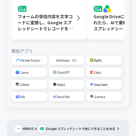
フォームの受信内容を文字コ
Google Driveに文
ードに変換し、Google スプ
れたら、AIで要約してG
レッドシートでレコードを追
スプレッドシートの
加する
トに追加する
類似アプリ
3Scribe Transcription
Anthropic（Claude）
BigML
Canva
ChatGPT
Coda
Cohere
DeepL
DeepSeek
Dify
DocsFold
Gamma
×
HRMOS
Google スプレッドシート
で他にできることをみる