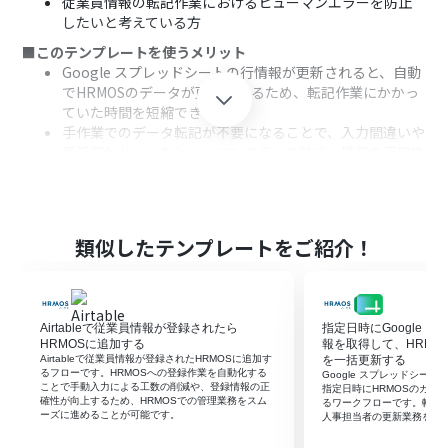
従業員情報の転記作業におけるヒューマンエラーを防止
したいと考えている方
■このテンプレートを使うメリット
Google スプレッドシートの行情報が更新されると、自動
でHRMOSのデータが更新されるため、転記作業にかかっ
ていた時間を短縮できます。
手作業でのデータ転記が不要になることで、入力間違いや
更新漏れといったヒューマンエラーを防ぎ、情報の正確性
を保ちます。
■フローボットの流れ
はじめに、Google スプレッドシートとHRMOSをYoomと
連携します。
類似したテンプレートをご紹介！
次に、トリガーでGoogle スプレッドシートを選択し、
「行が更新されたら」というアクションを設定します。
最後に、オペレーションでHRMOSを選択し、「社員の健
康保険情報を更新」のアクションを設定し、トリガーで取
Airtableで従業員情報が登録されたら
指定日時にGoogle 
得した情報を紐付けます。
HRMOSに追加する
報を取得して、HRMO
Airtableで従業員情報が登録されたHRMOSに追加す
を一括更新する
※「トリガー」：フロー起動のきっかけとなるアクション、「オ
るフローです。HRMOSへの登録作業を自動化する
Google スプレッドシー
ことで手動入力による工数の削減や、登録情報の正
ペレーション」：トリガー起動後、フロー内で処理を行うアク
指定日時にHRMOSのカス
確性が向上するため、HRMOSでの管理業務をスム
るワークフローです。転記
ション
ーズに進めることが可能です。
人事担当者の更新業務を効
■このワークフローのカスタムポイント