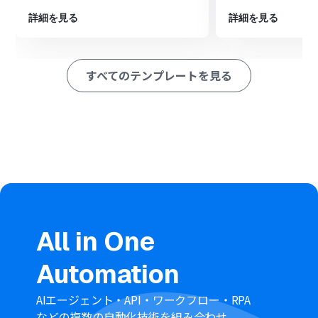
Google スプレッドシートのトリガー設定では、監視対象
としたいスプレッドシートIDやシートIDを任意で設定し
詳細を見る
詳細を見る
てください。
HRMOSのオペレーション設定では、トリガーで取得した
Google スプレッドシートの値を引用し、更新したい項目
すべてのテンプレートを見る
に自由に設定が可能です。
■注意事項
HRMOS、Google スプレッドシートのそれぞれとYoomを
連携してください。
HRMOSのマイアプリ連携方法は「
HRMOSのマイアプリ
登録方法
」をご参照ください。
トリガーは5分、10分、15分、30分、60分の間隔で起動
間隔を選択できます。
プランによって最短の起動間隔が異なりますので、ご注意
ください。
Googleスプレッドシートをアプリトリガーとして使用す
All in One
る際の注意事項は「
【アプリトリガー】Googleスプレッ
ドシートのトリガーにおける注意事項
」を参照してくだ
Automation
さい。
AIエージェント・API・ワークフロー・RPA
などの複数の自動化技術を組み合わせ、