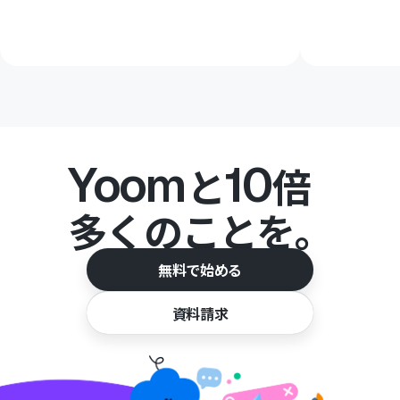
Yoom
10
と
倍
多くのことを。
無料で始める
資料請求