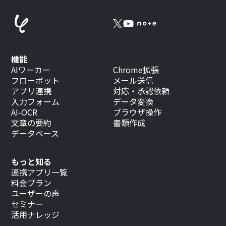
機能
AIワーカー
Chrome拡張
フローボット
メール送信
アプリ連携
対応・承認依頼
入力フォーム
データ変換
AI-OCR
ブラウザ操作
文章の要約
書類作成
データベース
もっと知る
連携アプリ一覧
料金プラン
ユーザーの声
セミナー
活用ナレッジ