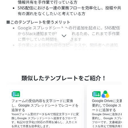
情報共有を手作業で行っている方
SNS配信における一連の業務フローを効率化し、投稿や共
有の漏れをなくしたいと考えている方
■このテンプレートを使うメリット
Google スプレッドシートへの行追加を起点に、SNS配信
からSlack通知までが自動化されるため、これまで手作業
に費やしていた時間を短縮できます
手作業による投稿内容のコピーミスや、関係者への通知
漏れといったヒューマンエラーの発生を防ぐことに繋が
ります
■フローボットの流れ
はじめに、Google スプレッドシート、X（Twitter）、
SlackをYoomと連携します
類似したテンプレートをご紹介！
次に、トリガーでGoogle スプレッドシートを選択し、
「行が追加されたら」というアクションを設定します
続けて、オペレーションでX（Twitter）の「ポストを投
稿」アクションを設定し、スプレッドシートから取得した
フォームの受信内容を文字コードに変換
Google Driveに文
情報をもとに投稿内容を作成します
し、Google スプレッドシートでレコードを
要約してGoogle ス
最後に、オペレーションでSlackの「チャンネルにメッセ
追加する
ートに追加する
Yoomフォーム受付データをAIで指定文字コードに変
Google Driveに追加さ
ージを送る」アクションを設定し、投稿が完了した旨を指
換しGoogle スプレッドシートへ追加するフローで
要約し、Google スプレ
定のチャンネルに通知します
す。転記や文字化け対応の手間を減らし、入力ミス
フローです。文書確認や転
を抑えて作業を効率化します。
ミスを抑えて情報共有を早