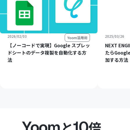
2026/02/03
2025/03/26
Yoom活用術
【ノーコードで実現】Google スプレッ
NEXT E
ドシートのデータ複製を自動化する方
たらGoog
法
加する方法
Yoom
10
と
倍