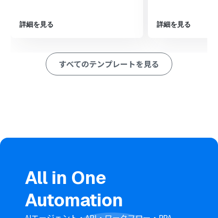
※「トリガー」：フロー起動のきっかけとなるアクション、「オ
ペレーション」：トリガー起動後、フロー内で処理を行うアク
ション
詳細を見る
詳細を見る
■このワークフローのカスタムポイント
Google スプレッドシートのトリガー設定では、連携対象
となる任意のスプレッドシートIDとスプレッドシートの
すべてのテンプレートを見る
タブ名を設定してください
X（Twitter）へ投稿するオペレーションでは、スプレッ
ドシートから取得した値を活用し、投稿するテキスト内
容を任意で設定してください
Slackへ通知するオペレーションでは、通知先となる任意
のチャンネルIDを設定してください。メッセージ内容
は、事前のアクションで取得した値や任意のテキストを組
み合わせて設定できます
■注意事項
Google スプレッドシート、X（Twitter）、Slackのそれ
ぞれとYoomを連携してください
All in One
トリガーは5分、10分、15分、30分、60分の間隔で起動
間隔を選択できます
Automation
プランによって最短の起動間隔が異なりますので、ご注意
ください
Google スプレッドシートをアプリトリガーとして使用す
AIエージェント・API・ワークフロー・RPA