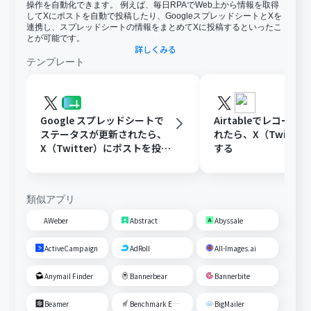
操作を自動化できます。 例えば、毎日RPAでWeb上から情報を取得
してXにポストを自動で投稿したり、GoogleスプレッドシートとXを
連携し、スプレッドシートの情報をまとめてXに投稿するといったこ
とが可能です。
詳しくみる
テンプレート
Google スプレッドシートで
Airtableでレコード
ステータスが更新されたら、
れたら、X（Twitte
X（Twitter）にポストを投稿
する
する
類似アプリ
AWeber
Abstract
Abyssale
ActiveCampaign
AdRoll
All-Images.ai
Anymail Finder
Bannerbear
Bannerbite
Beamer
Benchmark Email
BigMailer