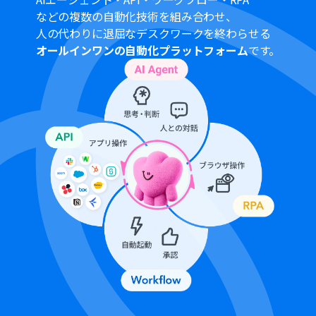
る際の注意事項は「
【アプリトリガー】Google スプレッ
などの複数の自動化技術を組み合わせ、
ドシートのトリガーにおける注意事項
」を参照してくだ
人の代わりに退屈なデスクワークを終わらせる
さい
オールインワンの自動化プラットフォーム
です。