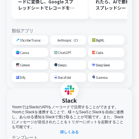
ードに変換し、Google スプ
れたら、AIで要約してG
レッドシートでレコードを追
スプレッドシートの
加する
トに追加する
類似アプリ
3Scribe Transcription
Anthropic（Claude）
BigML
Canva
ChatGPT
Coda
Cohere
DeepL
DeepSeek
Dify
DocsFold
Gamma
Slack
YoomではSlackのAPIをノーコードで活用することができます。
YoomとSlackを連携することで、様々なSaaSとSlackを自由に連携
し、あらゆる通知をSlackで受け取ることが可能です。また、Slack
にメッセージが送信されたことをトリガーにボットを起動すること
も可能です。
詳しくみる
テンプレート