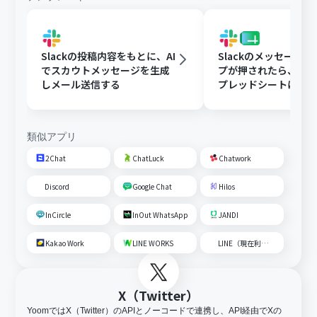
Slackの投稿内容をもとに、AI
Slackのメッセージ
でスカウトメッセージを生成
プが押されたら、Goog
しメール送信する
プレッドシートにメ
内容を追加する
類似アプリ
2Chat
ChatLuck
Chatwork
Discord
Google Chat
Hilos
InCircle
InOut WhatsApp
JANDI
Kakao Work
LINE WORKS
LINE（現在利用不可）
X（Twitter）
YoomではX（Twitter）のAPIとノーコードで連携し、API経由でXの