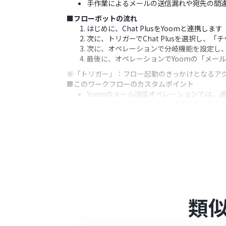
手作業によるメールの送信漏れや宛先の間
■フローボットの流れ
はじめに、Chat PlusをYoomと連携します
次に、トリガーでChat Plusを選択し
次に、オペレーションで分岐機能を設定し
最後に、オペレーションでYoomの「メー
※「トリガー」：フロー起動のきっかけとなるア
■このワークフローのカスタムポイント
Yoomのメール送信オペレーションでは、通知
メールの件名や本文には、固定のテキストだ
的に内容を作成できます
■注意事項
Chat PlusとYoomを連携してください。
分岐はミニプラン以上のプランでご利用い
エラーとなりますので、ご注意ください。
ミニプランなどの有料プランは、2週間の
ができます。
類