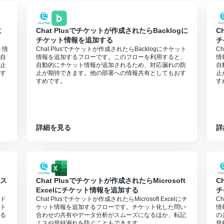
に
Chat Plusでチケットが作成されたらBacklogに
C
チケット情報を追加する
チ
ト情
Chat Plusでチケットが作成されたらBacklogにチケット
C
自
情報を追加するフローです。このフローを利用すると、
情
止
自動的にチケット情報が追加されるため、対応漏れの防
自
す
止が期待できます。他の部署への情報共有としてもおす
止
すめです。
す
詳細を見る
詳
 ス
Chat Plusでチケットが作成されたらMicrosoft
C
Excelにチケット情報を追加する
チ
ッド
Chat Plusでチケットが作成されたらMicrosoft Excelにチ
C
ト
ケット情報を追加するフローです。チケット化した問い
情
る
合わせの共有やデータ分析がスムーズになるほか、転記
の
ミスや登録漏れを防ぐこともできます。
登