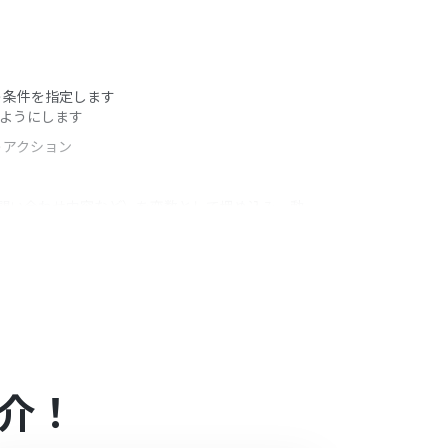
う条件を指定します
るようにします
うアクション
名や問い合わせ内容など）を変数として埋め込み、動
合は設定しているフローボットのオペレーションは
のアプリや機能（オペレーション）を使用すること
介！