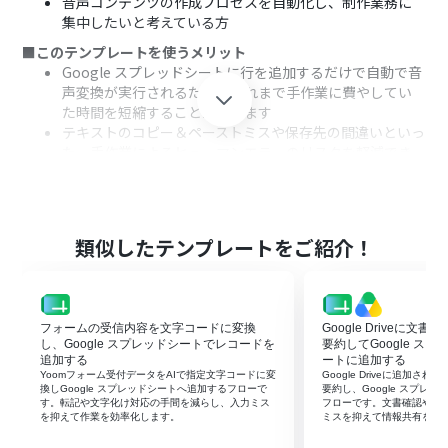
音声コンテンツの作成プロセスを自動化し、制作業務に
集中したいと考えている方
■このテンプレートを使うメリット
Google スプレッドシートに行を追加するだけで自動で音
声変換が実行されるため、これまで手作業に費やしてい
た時間を短縮することができます
テキストのコピー＆ペーストミスや保存先の間違いといっ
た、手作業によるヒューマンエラーのリスクを軽減でき
ます
■フローボットの流れ
はじめに、ElevenLabs、Google Drive、Google スプレ
ッドシートをYoomと連携します
類似したテンプレートをご紹介！
次に、トリガーでGoogle スプレッドシートを選択し、
「行が追加されたら」というアクションを設定します
次に、オペレーションでElevenLabsの「Convert Text
to Speech」アクションを設定し、Google スプレッドシ
フォームの受信内容を文字コードに変換
Google Driveに文
ートのテキストを音声に変換します
し、Google スプレッドシートでレコードを
要約してGoogle ス
最後に、オペレーションでGoogle Driveの「ファイルを
追加する
ートに追加する
Yoomフォーム受付データをAIで指定文字コードに変
Google Driveに追加さ
アップロードする」アクションを設定し、生成された音声
換しGoogle スプレッドシートへ追加するフローで
要約し、Google スプレ
ファイルを指定のフォルダにアップロードします
す。転記や文字化け対応の手間を減らし、入力ミス
フローです。文書確認や転
を抑えて作業を効率化します。
ミスを抑えて情報共有を早
※「トリガー」：フロー起動のきっかけとなるアクション、「オ