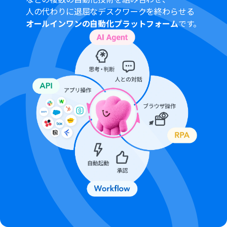
さい。
人の代わりに退屈なデスクワークを終わらせる
ダウンロード可能なファイル容量は最大300MBまでで
オールインワンの自動化プラットフォーム
です。
す。アプリの仕様によっては300MB未満になる可能性が
あるので、ご注意ください
トリガー、各オペレーションでの取り扱い可能なファイ
ル容量の詳細は「
ファイルの容量制限について
」をご参
照ください。