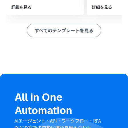
ペレーション」：トリガー起動後、フロー内で処理を行うアク
ション
詳細を見る
詳細を見る
■このワークフローのカスタムポイント
Google スプレッドシートのトリガー設定では、音声変換
の対象としたい任意のスプレッドシートIDとタブ名を設
すべてのテンプレートを見る
定してください
ElevenLabsの「Convert Text to Speech」アクションで
は、生成する音声の種類（Voice ID）などを任意で設定し
てください
Google Driveの「ファイルをアップロードする」アクシ
ョンでは、生成された音声ファイルを格納したいフォル
ダのIDを任意で設定してください
■注意事項
Google スプレッドシート、ElevenLabs、Google Drive
のそれぞれとYoomを連携してください
トリガーは5分、10分、15分、30分、60分の間隔で起動
All in One
間隔を選択できます
プランによって最短の起動間隔が異なりますので、ご注意
Automation
ください
Google スプレッドシートをアプリトリガーとして使用す
る際の注意事項は「
【アプリトリガー】Google スプレッ
AIエージェント・API・ワークフロー・RPA
ドシートのトリガーにおける注意事項
」を参照してくだ
などの複数の自動化技術を組み合わせ、