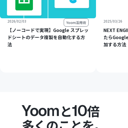
2026/02/03
2025/03/26
Yoom活用術
【ノーコードで実現】Google スプレッ
NEXT E
ドシートのデータ複製を自動化する方
たらGoog
法
加する方法
Yoom
10
と
倍
多くのことを。