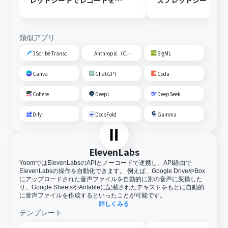
レッドシートでレコードを追
スプレッドシートの
加する
トに追加する
類似アプリ
3Scribe Transcription
Anthropic（Claude）
BigML
Canva
ChatGPT
Coda
Cohere
DeepL
DeepSeek
Dify
DocsFold
Gamma
ElevenLabs
YoomではElevenLabsのAPIとノーコードで連携し、API経由で
ElevenLabsの操作を自動化できます。 例えば、Google DriveやBox
にアップロードされた音声ファイルを自動的に別の音声に変換した
り、Google SheetsやAirtableに記載されたテキストをもとに自動的
に音声ファイルを作成するといったことが可能です。
詳しくみる
テンプレート