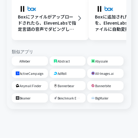
Boxにファイルがアップロー
Boxに追加されたフ
ドされたら、ElevenLabsで指
を、ElevenLabsで
定言語の音声でダビングして
ァイルに自動変換す
別フォルダに保存する
類似アプリ
AWeber
Abstract
Abyssale
ActiveCampaign
AdRoll
All-Images.ai
Anymail Finder
Bannerbear
Bannerbite
Beamer
Benchmark Email
BigMailer