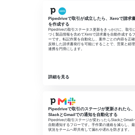
Pipedriveで取引が成立したら、Xeroで請求
を作成する
Pipedriveの取引ステータス更新をきっかけに、取引
づく製品情報を含めてXeroで請求書を自動作成する
ーです。転記作業を自動化し、案件ごとの内容を正確
反映した請求書発行を可能にすることで、営業と経理
連携を円滑にします。
詳細を見る
Pipedriveで取引のステージが更新されたら、
SlackとGmailでの通知を自動化する
Pipedriveの取引ステージが変わったらSlackとGmail
自動通知するフローです。手作業の連絡を減らし、最
状況をチームへ即共有して漏れや遅れを防ぎます。