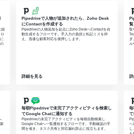
書
Pipedriveで人物が追加されたら、Zoho Desk
P
にContactを作成する
覧
に紐
Pipedriveの人物追加を起点にZoho DeskへContactを自
取
フロ
動生成するフローです。手入力の負担と転記ミスを抑
T
に
え、迅速な顧客対応を後押しします。
ぎ
の
ル
詳細を見る
詳
毎朝Pipedriveで未完了アクティビティを検索し
毎
てGoogle Chatに通知する
て
へ
Pipedriveの未完了アクティビティを毎朝自動検索し
P
新
Google Chatへ一覧通知するフローです。手動確認の手
へ
間を省き、タスク共有と対応漏れ防止に役立ちます。
し
も