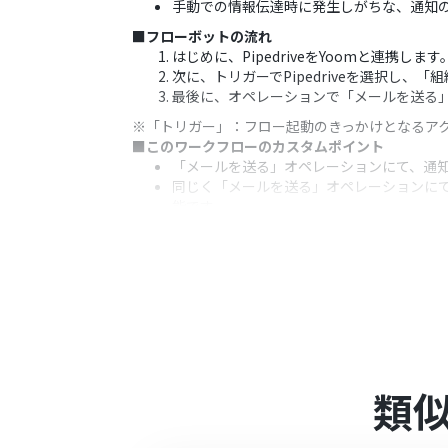
手動での情報伝達時に発生しがちな、通知
■フローボットの流れ
はじめに、PipedriveをYoomと連携します
次に、トリガーでPipedriveを選択し
最後に、オペレーションで「メールを送る
※「トリガー」：フロー起動のきっかけとなるア
■このワークフローのカスタムポイント
「メールを送る」オペレーションにて、通知を送
同じく「メールを送る」オペレーションにて
能です。
■注意事項
PipedriveとYoomを連携してください。
類