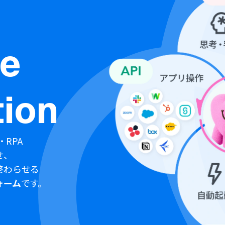
ne
ion
・RPA
せ、
終わらせる
ォーム
です。