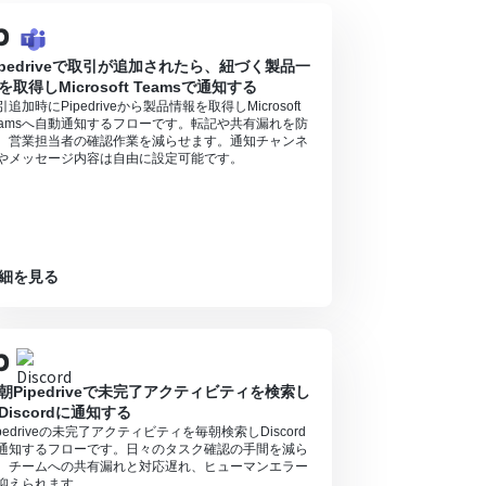
ipedriveで取引が追加されたら、紐づく製品一
を取得しMicrosoft Teamsで通知する
引追加時にPipedriveから製品情報を取得しMicrosoft
eamsへ自動通知するフローです。転記や共有漏れを防
、営業担当者の確認作業を減らせます。通知チャンネ
やメッセージ内容は自由に設定可能です。
細を見る
朝Pipedriveで未完了アクティビティを検索し
Discordに通知する
ipedriveの未完了アクティビティを毎朝検索しDiscord
通知するフローです。日々のタスク確認の手間を減ら
、チームへの共有漏れと対応遅れ、ヒューマンエラー
抑えられます。