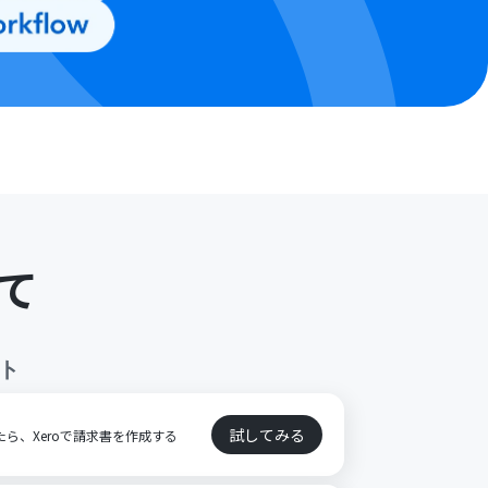
て
ト
試してみる
立したら、Xeroで請求書を作成する