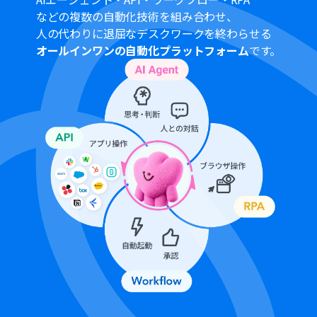
などの複数の自動化技術を組み合わせ、
■注意事項
人の代わりに退屈なデスクワークを終わらせる
xAI（Grok）、Google スプレッドシート、Slackのそれ
オールインワンの自動化プラットフォーム
です。
ぞれとYoomを連携してください。AIワーカー内で使用す
るツール（アプリ）についてもマイアプリ連携が必要で
す。
AIワーカー内で20件を超える大容量データの取得やルー
プ処理を行うと、タスクを著しく消費する可能性があるた
めご注意ください。
AIワーカーの基本設定は「
【AIワーカー】基本的な設定方
法
」をご参照ください。
AIワーカーの同時実行数・作成可能なAIワーカー数・利用
可能なAIモデルはご契約中のプランによって異なります。
AIワーカー内でご利用いただけるアプリやオペレーション
等はフローボットの利用制限と同様です。
AIワーカーは、テスト実行でも本番実行と同様にタスクを
消費しますのでご注意ください。詳細は「
【AIワーカー】
タスク実行数の計算方法
」ご参照ください。
AIワーカーはスキルを詳細に設定することで適切な処理を
実行しやすくなります。詳細は「
【AIワーカー】スキル
（旧マニュアル）の作成方法
」をご参照ください。