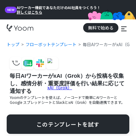
AIワーカー機能であなただけのAI社員をつくろう！
NEW
詳しくはこちら
無料で始める
トップ
フローボットテンプレート
毎日AIワーカーがxAI（
毎日AIワーカーがxAI（Grok）から投稿を収集
し、感情分析・重要度評価を行い結果に応じて
通知する
Yoomのテンプレートを使えば、ノーコードで簡単に
AIワーカー
と
Google スプレッドシート
と
Slack
と
xAI（Grok）
を自動連携できます。
このテンプレートを試す