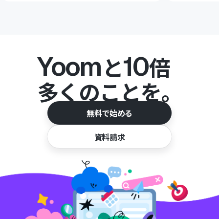
Yoom
10
と
倍
多くのことを。
無料で始める
資料請求