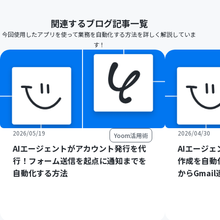
関連するブログ記事一覧
今回使用したアプリを使って業務を自動化する方法を詳しく解説していま
す！
2026/05/19
2026/04/30
Yoom活用術
AIエージェントがアカウント発行を代
AIエージ
行！フォーム送信を起点に通知までを
作成を自動
自動化する方法
からGmai