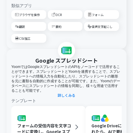
類似アプリ
ブラウザを操作
OCR
フォーム
翻訳
要約
音声文字起こし
CSV加工
Google スプレッドシート
YoomではGoogleスプレッドシートのAPIをノーコードで活用するこ
とができます。スプレッドシートとYoomを連携することで、スプレ
ッドシートへの情報入力を自動化したり、スプレッドシートの雛形
を元に書類を自動的に作成することが可能です。また、Yoomのデー
タベースにスプレッドシートの情報を同期し、様々な用途で活用す
ることも可能です。
詳しくみる
テンプレート
フォームの受信内容を文字コ
Google Driveに文
ードに変換し、Google スプ
れたら、AIで要約してG