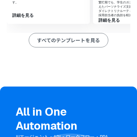
す。
繁忙期でも、学生のガクチ
最後に、AIワーカーを活用して、xAI（Grok）でXのポス
えたパーソナライズ文面を
トを検索し、投稿内容の感情分析・スコアリング・要約
ダイレクトリクルーティン
詳細を見る
採用担当者の負担を軽減し
を行うためのスキル（指示）を作成します。あわせて、
詳細を見る
Google スプレッドシートの「行を追加する」アクション
と、Slackの「メッセージを送る」アクションを使用ツー
ルとして設定し、分析結果の蓄積と通知を一つの工程で
すべてのテンプレートを見る
完結させます。
※「トリガー」：フロー起動のきっかけとなるアクション、「オ
ペレーション」：トリガー起動後、フロー内で処理を行うアク
ション
■このワークフローのカスタムポイント
xAI（Grok）での検索対象とするキーワード（自社ブラン
ド名や製品名など）を、用途に合わせて任意に設定して
ください。
Google スプレッドシートの書き込み先となるシートや、
Slackの通知先チャンネルをチームの運用に合わせて選択
All in One
してください。
AIワーカーへの指示内容を調整することで、感情分析の基
Automation
準や、どのような場合にSlackへ通知を行うかといった判
定ロジックを自由にカスタマイズ可能です。
AIエージェント・API・ワークフロー・RPA