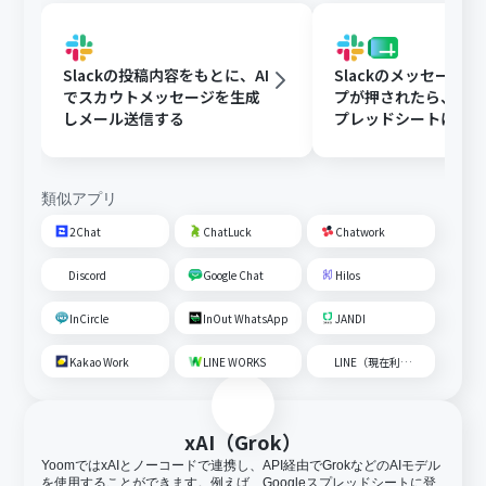
Slackの投稿内容をもとに、AI
Slackのメッセージ
でスカウトメッセージを生成
プが押されたら、Goog
しメール送信する
プレッドシートにメ
内容を追加する
類似アプリ
2Chat
ChatLuck
Chatwork
Discord
Google Chat
Hilos
InCircle
InOut WhatsApp
JANDI
Kakao Work
LINE WORKS
LINE（現在利用不可）
xAI（Grok）
YoomではxAIとノーコードで連携し、API経由でGrokなどのAIモデル
を使用することができます。例えば、Googleスプレッドシートに登