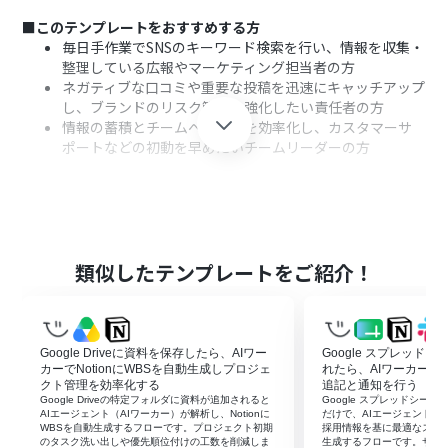
■このテンプレートをおすすめする方
毎日手作業でSNSのキーワード検索を行い、情報を収集・
整理している広報やマーケティング担当者の方
ネガティブな口コミや重要な投稿を迅速にキャッチアップ
し、ブランドのリスク管理を強化したい責任者の方
情報の蓄積とチームへの共有を効率化し、カスタマーサ
ポートなどの初動を早めたいチームリーダーの方
■このテンプレートを使うメリット
xAI（Grok）が自動で情報を収集・分析するため、これま
でSNSの巡回やデータ転記に費やしていた時間を短縮し、
より付加価値の高い分析業務に集中できます。
類似したテンプレートをご紹介！
AIによる感情分析やスコアリングを介することで、主観に
頼らない一貫した基準で情報を整理でき、緊急性の高い投
稿に対しても漏れなく即座にSlackで共有されます。
Google Driveに資料を保存したら、AIワー
Google スプレッド
■フローボットの流れ
カーでNotionにWBSを自動生成しプロジェ
れたら、AIワーカーで
はじめに、xAI（Grok）とGoogle スプレッドシート、
クト管理を効率化する
追記と通知を行う
Google Driveの特定フォルダに資料が追加されると
Google スプレッドシー
SlackをYoomと連携します。
AIエージェント（AIワーカー）が解析し、Notionに
だけで、AIエージェント（AI
次に、スケジュール設定にて、フローを起動させたい特定
WBSを自動生成するフローです。プロジェクト初期
採用情報を基に最適なスカ
のタスク洗い出しや優先順位付けの工数を削減しま
生成するフローです。サマ
の時間を指定します。