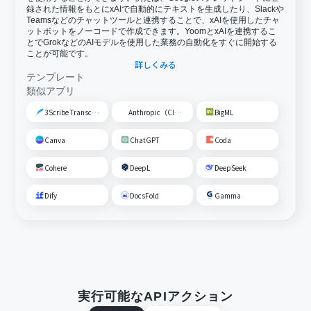
録された情報をもとにxAIで自動的にテキストを生成したり、Slackや
Teamsなどのチャットツールと連携することで、xAIを使用したチャ
ットボットをノーコードで作成できます。YoomとxAIを連携するこ
とでGrokなどのAIモデルを使用した業務の自動化をすぐに開始する
ことが可能です。
詳しくみる
テンプレート
類似アプリ
3Scribe Transcription
Anthropic（Claude）
BigML
Canva
ChatGPT
Coda
Cohere
DeepL
DeepSeek
Dify
DocsFold
Gamma
実行可能なAPIアクション