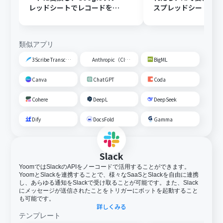
レッドシートでレコードを追
スプレッドシートの
加する
トに追加する
類似アプリ
3Scribe Transcription
Anthropic（Claude）
BigML
Canva
ChatGPT
Coda
Cohere
DeepL
DeepSeek
Dify
DocsFold
Gamma
Slack
YoomではSlackのAPIをノーコードで活用することができます。
YoomとSlackを連携することで、様々なSaaSとSlackを自由に連携
し、あらゆる通知をSlackで受け取ることが可能です。また、Slack
にメッセージが送信されたことをトリガーにボットを起動すること
も可能です。
詳しくみる
テンプレート