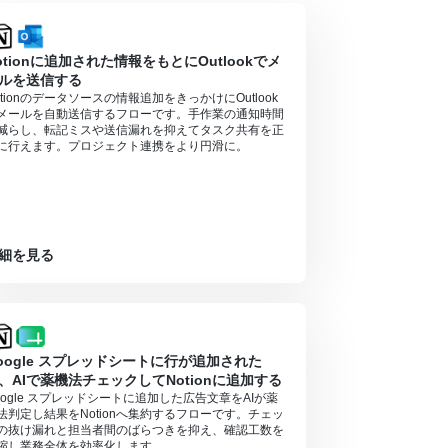
otionに追加された情報をもとにOutlookでメ
ルを送信する
otionのデータソースの情報追加をきっかけにOutlook
メールを自動送信するフローです。手作業の通知時間
減らし、転記ミスや送信漏れを抑えてタスク共有を正
に行えます。プロジェクト連携をより円滑に。
細を見る
oogle スプレッドシートに行が追加された
、AIで薬機法チェックしてNotionに追加する
oogle スプレッドシートに追加した広告文章をAIが薬
法判定し結果をNotionへ集約するフローです。チェッ
の抜け漏れと担当者間のばらつきを抑え、確認工数を
縮し業務全体を効率化します。