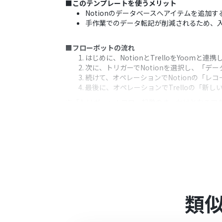
■このテンプレートを使うメリット
Notionのデータベースへアイテムを追加
手作業でのデータ転記が削減されるため、
■フローボットの流れ
はじめに、NotionとTrelloをYoomと連
次に、トリガーでNotionを選択し、「
続けて、オペレーションでNotionの「
最後に、オペレーションでTrelloの「新
※「トリガー」：フロー起動のきっかけとなるア
■このワークフローのカスタムポイント
Notionのトリガー設定では、連携の起点
Trelloでカードを作成する際に、対象の
Trelloカードのタイトルや説明文に、No
■注意事項
Notion、TrelloのそれぞれとYoomを連
類
トリガーは5分、10分、15分、30分、6
プランによって最短の起動間隔が異なりま