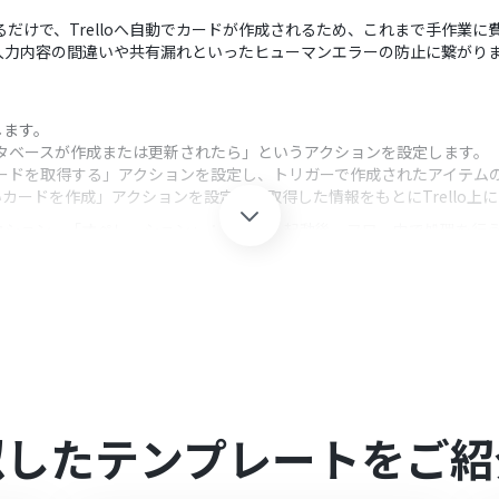
するだけで、Trelloへ自動でカードが作成されるため、これまで手作業
入力内容の間違いや共有漏れといったヒューマンエラーの防止に繋がり
携します。
データベースが作成または更新されたら」というアクションを設定します。
レコードを取得する」アクションを設定し、トリガーで作成されたアイテム
しいカードを作成」アクションを設定し、取得した情報をもとにTrello上
クション、「オペレーション」：トリガー起動後、フロー内で処理を行
としたいデータベースを任意で設定してください。
ボードやリストを任意で指定できます。
tionから取得したどの情報を反映させるかを任意で設定可能です。
携してください。
似したテンプレートをご紹
0分の間隔で起動間隔を選択できます。
すので、ご注意ください。