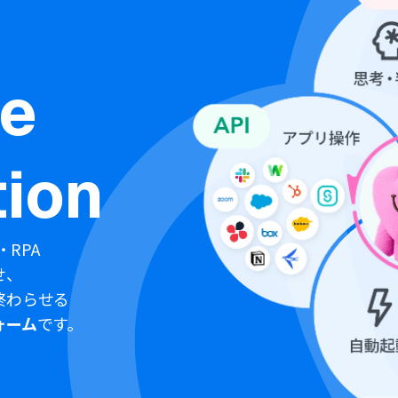
ne
ion
・RPA
せ、
終わらせる
ォーム
です。