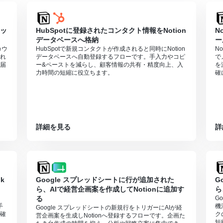
メッ
HubSpotに登録されたコンタクト情報をNotion
N
データベースへ格納
ー
カウ
HubSpotで新規コンタクトが作成されると同時にNotion
N
れ
データベースへ自動登録するフローです。手入力やコピ
で
届
ー&ペーストを減らし、顧客情報の共有・精度向上、入
を
力時間の短縮に役立ちます。
確
詳細を見る
詳
k
Google スプレッドシートに行が追加された
G
ら、AIで経営企画案を作成してNotionに追加す
ら
る
G
手
機
Google スプレッドシートの新規行をトリガーにAIが経
確
ク
営企画案を生成しNotionへ登録するフローです。企画た
短