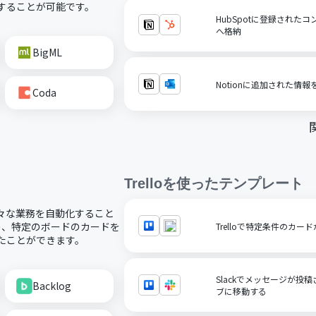
携することが可能です。
HubSpotに登録されたコ
へ格納
BigML
Notionに追加された情報
Coda
Trello
を使ったテンプレート
、様々な業務を自動化すること
たり、特定のボードのカードを
Trelloで特定条件のカー
いったことができます。
Slackでメッセージが投稿
Backlog
ブに移動する