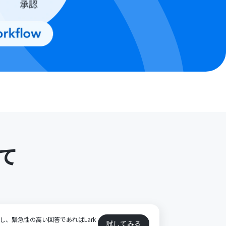
て
ト
視し、緊急性の高い回答であればLark
試してみる