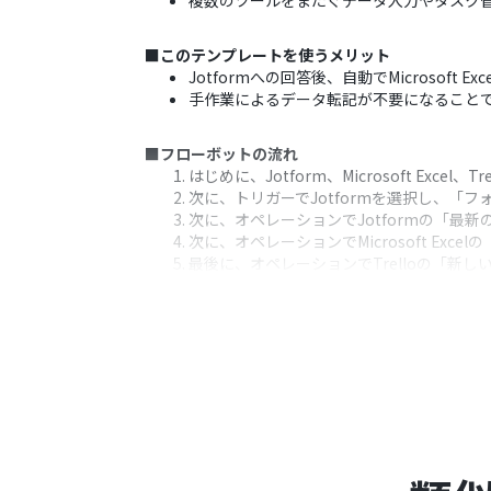
複数のツールをまたぐデータ入力やタスク
■このテンプレートを使うメリット
Jotformへの回答後、自動でMicrosof
手作業によるデータ転記が不要になること
■フローボットの流れ
はじめに、Jotform、Microsoft Excel、
次に、トリガーでJotformを選択し、「
次に、オペレーションでJotformの「
次に、オペレーションでMicrosoft E
最後に、オペレーションでTrelloの「
※「トリガー」：フロー起動のきっかけとなるア
■このワークフローのカスタムポイント
Jotformのトリガー設定では、自動化の
Microsoft Excelでレコードを追加
Trelloでカードを作成する際、カードの
■注意事項
Jotform、Microsoft Excel、Trel