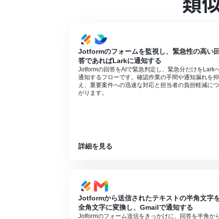
類
JotformのWebhook設定および回答取得
Microsoft365（旧Office365）に
に失敗する可能性があります。
Microsoft Excelのデータベースを操
い。
Jotformのフォームを監視し、緊急性の高い
答であればLarkに通知する
Jotformの回答をAIで緊急判定し、緊急分だけをLark
通知するフローです。確認作業の手間や通知漏れを抑
え、重要案件への迅速な対応と担当者の負担軽減につ
がります。
詳細を見る
Jotformから送信されたテキストの半角文字
全角文字に変換し、Gmailで通知する
Jotformのフォーム送信をきっかけに、回答を半角か