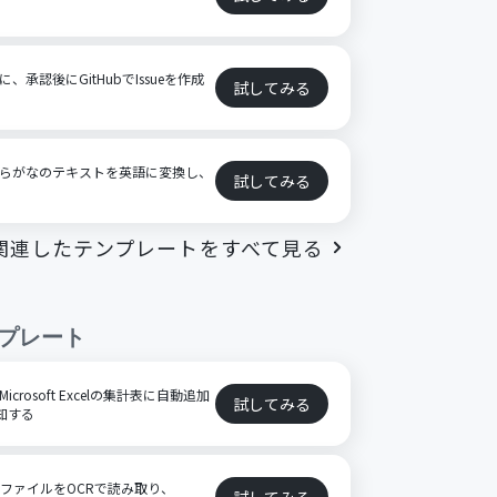
に、承認後にGitHubでIssueを作成
試してみる
たひらがなのテキストを英語に変換し、
試してみる
関連したテンプレートをすべて見る
プレート
icrosoft Excelの集計表に自動追加
試してみる
通知する
FファイルをOCRで読み取り、