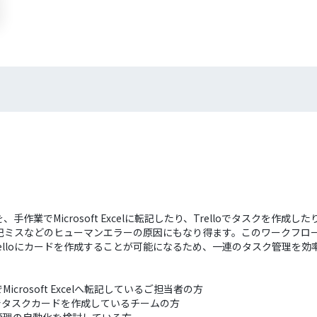
、手作業でMicrosoft Excelに転記したり、Trelloでタスクを
ミスなどのヒューマンエラーの原因にもなり得ます。このワークフローを
録し、Trelloにカードを作成することが可能になるため、一連のタスク管理を
crosoft Excelへ転記しているご担当者の方
手作業でタスクカードを作成しているチームの方