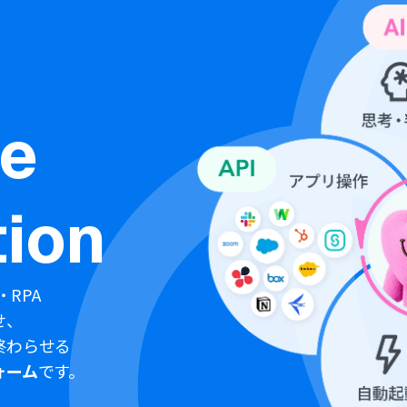
ne
ion
・RPA
せ、
終わらせる
ォーム
です。