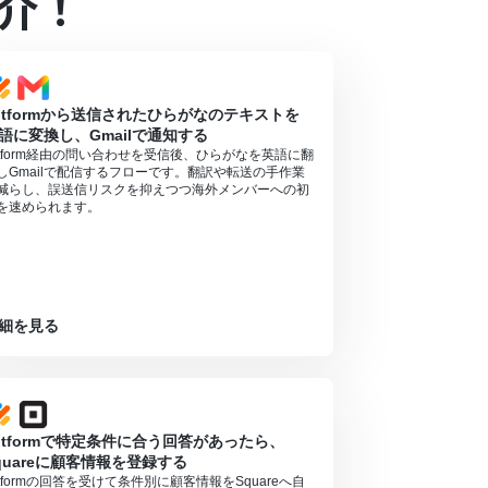
介！
参照ください。
）があり、一般法人向けプランに加入していない場合には認証
オペレーションの設定に関して
」をご参照くださ
otformから送信されたひらがなのテキストを
語に変換し、Gmailで通知する
otform経由の問い合わせを受信後、ひらがなを英語に翻
しGmailで配信するフローです。翻訳や転送の手作業
減らし、誤送信リスクを抑えつつ海外メンバーへの初
を速められます。
細を見る
otformで特定条件に合う回答があったら、
quareに顧客情報を登録する
otformの回答を受けて条件別に顧客情報をSquareへ自