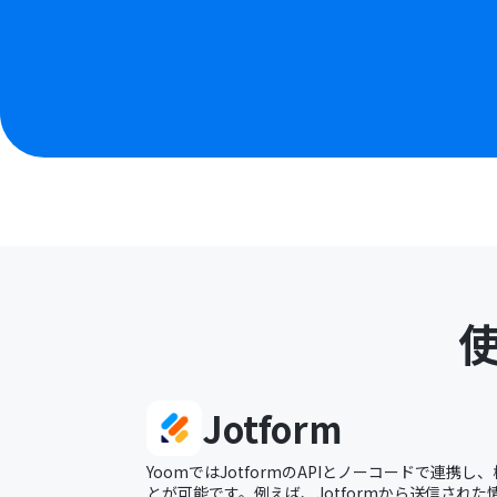
Jotform
YoomではJotformのAPIとノーコードで連携
とが可能です。例えば、Jotformから送信され