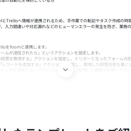
管理の自動化を検討している方
t ExcelとTrelloへ情報が連携されるため、手作業での転記やタスク作成
で、入力間違いや対応漏れなどのヒューマンエラーの発生を防ぎ、業務
TrelloをYoomと連携します。
フォームが送信されたら」というアクションを設定します。
最新の回答を取得する」アクションを設定し、トリガーとなったフォームの
xcelの「レコードを追加する」アクションを設定し、取得した回答内容を基
新しいカードを作成する」アクションを設定し、取得した情報を引用してカ
クション、「オペレーション」：トリガー起動後、フロー内で処理を行
対象としたいフォームのIDを任意で設定してください。
する際、対象となるアイテムIDやシート名を任意で指定し、Jotformから
タイトルや説明欄にJotformから取得した値を引用して自由にフィールド
loのそれぞれとYoomを連携してください。