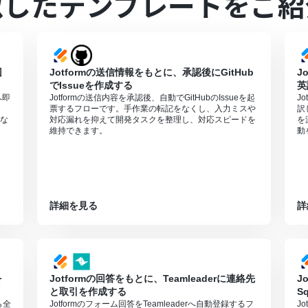
似したテンプレートをご紹
の方法は「
JotformのWebhook設定と最新回答取得方法について
」をご
は、家庭向けプランと一般法人向けプラン（Microsoft365 Business
作するオペレーションの設定に関しては「
【Excel】データベースを操作する
回
Jotformの送信情報をもとに、承認後にGitHub
J
でIssueを作成する
英
へ即
Jotformの送信内容を承認後、自動でGitHubのIssueを起
J
票するフローです。手作業の転記をなくし、入力ミスや
訳
な
対応漏れを抑えて開発タスクを整理し、対応スピードを
を
維持できます。
動
詳細を見る
詳
を
Jotformの回答をもとに、Teamleaderに連絡先
J
と取引を作成する
S
ら全
Jotformのフォーム回答をTeamleaderへ自動登録するフ
J