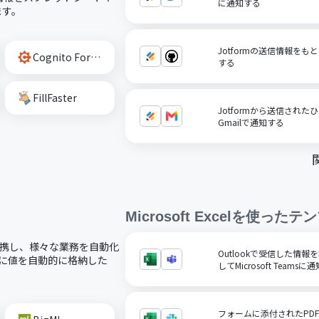
に通知する
ます。
Jotformの送信情報をもと
Cognito Forms
する
FillFaster
Jotformから送信され
Gmailで通知する
Microsoft Excel
を使ったテン
ードで連携し、様々な業務を自動化
Outlookで受信した情報をM
ルに値を自動的に格納した
してMicrosoft Teamsに
フォームに添付されたPD