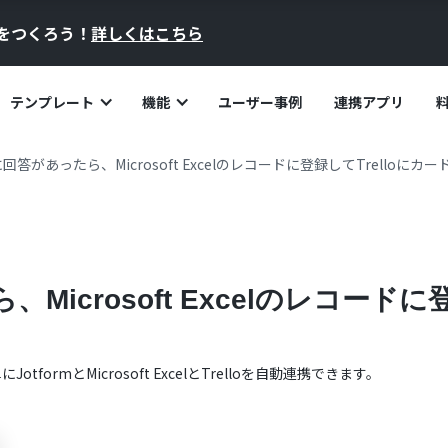
員をつくろう！
詳しくはこちら
テンプレート
機能
ユーザー事例
連携アプリ
mに回答があったら、Microsoft Excelのレコードに登録してTrelloに
、Microsoft Excelのレコード
単に
Jotform
と
Microsoft Excel
と
Trello
を自動連携できます。