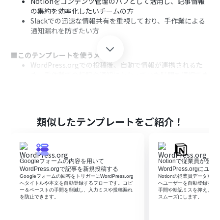
Notionをコンテンツ管理のハブとして活用し、記事情報
の集約を効率化したいチームの方
Slackでの迅速な情報共有を重視しており、手作業による
通知漏れを防ぎたい方
■このテンプレートを使うメリット
WordPress.orgでの投稿後、自動で情報が連携されるた
め、手作業での転記や通知にかかっていた時間を短縮でき
ます。
手作業による情報の転記ミスや、関係者への通知漏れと
いったヒューマンエラーを防ぎ、情報共有を実現します。
類似したテンプレートをご紹介！
■フローボットの流れ
はじめに、Wordpress.org、Notion、SlackをYoomと連
携します。
次に、トリガーでWordpress.orgを選択し、「投稿が公
Googleフォームの内容を用いて
Notionで従業員が登
開されたら」というアクションを設定します。
WordPress.orgで記事を新規投稿する
WordPress.orgに
続けて、オペレーションでNotionを選択し、「レコード
Googleフォームの回答をトリガーにWordPress.org
Notionの従業員データ更新を契
へタイトルや本文を自動登録するフローです。コピ
へユーザーを自動登録する
を追加する」アクションで、投稿情報をデータベースに自
ー＆ペーストの手間を削減し、入力ミスや投稿漏れ
手間や転記ミスを抑え、日
動で追加するように設定します。
を防止できます。
スムーズにします。
最後に、オペレーションでSlackを選択し、「Slackに通
知する」アクションで、指定したチャンネルに投稿公開の