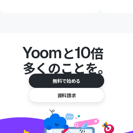
Yoom
10
と
倍
多くのことを。
無料で始める
資料請求