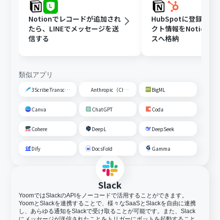
Notionでレコードが追加され
HubSpotに登録さ
たら、LINEでメッセージを送
クト情報をNotion
信する
スへ格納
類似アプリ
3Scribe Transcription
Anthropic（Claude）
BigML
Canva
ChatGPT
Coda
Cohere
DeepL
DeepSeek
Dify
DocsFold
Gamma
Slack
YoomではSlackのAPIをノーコードで活用することができます。
YoomとSlackを連携することで、様々なSaaSとSlackを自由に連携
し、あらゆる通知をSlackで受け取ることが可能です。また、Slack
にメッセージが送信されたことをトリガーにボットを起動すること