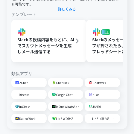
も可能です。
詳しくみる
テンプレート
Slackの投稿内容をもとに、AI
Slackのメッセージ
でスカウトメッセージを生成
プが押されたら、Goog
しメール送信する
プレッドシートにメ
内容を追加する
類似アプリ
2Chat
ChatLuck
Chatwork
Discord
Google Chat
Hilos
InCircle
InOut WhatsApp
JANDI
Kakao Work
LINE WORKS
LINE（現在利用不可）