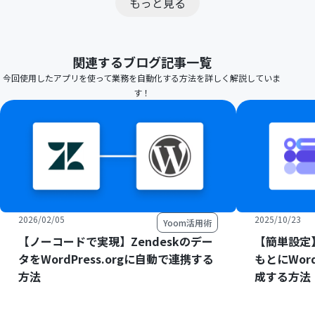
もっと見る
関連するブログ記事一覧
今回使用したアプリを使って業務を自動化する方法を詳しく解説していま
す！
2026/02/05
2025/10/23
Yoom活用術
【ノーコードで実現】Zendeskのデー
【簡単設定】
タをWordPress.orgに自動で連携する
もとにWord
方法
成する方法