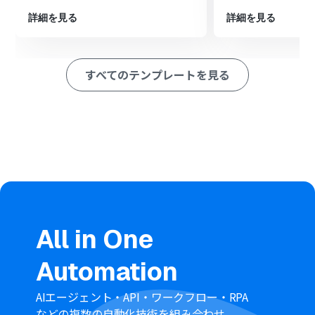
通知を送信するよう設定します。
詳細を見る
詳細を見る
※「トリガー」：フロー起動のきっかけとなるアクション、「オ
ペレーション」：トリガー起動後、フロー内で処理を行うアク
ション
すべてのテンプレートを見る
■このワークフローのカスタムポイント
Notionでレコードを追加する際、対象となるデータベー
スや、投稿タイトル・URLといった追加する内容を任意
で設定できます。
Slackへ通知を送る際に、通知先のチャンネルやメンショ
ン先、メッセージの本文などを自由にカスタマイズする
ことが可能です。
■注意事項
Wordpress.org、Notion、SlackのそれぞれとYoomを連
All in One
携してください。
トリガーは5分、10分、15分、30分、60分の間隔で起動
Automation
間隔を選択できます。
プランによって最短の起動間隔が異なりますので、ご注意
ください。
AIエージェント・API・ワークフロー・RPA
などの複数の自動化技術を組み合わせ、