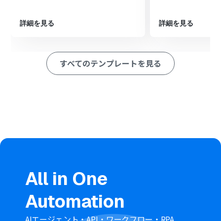
ション
■このワークフローのカスタムポイント
詳細を見る
詳細を見る
Trelloのトリガー設定では、自動化の対象としたいボード
やリストを任意で選択できます。
ClickUpにタスクを作成する際、Trelloのカード名や説明
すべてのテンプレートを見る
文など、どの情報をタスクのどの項目に反映させるかを自
由に設定できます。
■注意事項
Trello、ClickUpのそれぞれとYoomを連携してくださ
い。
All in One
Automation
AIエージェント・API・ワークフロー・RPA