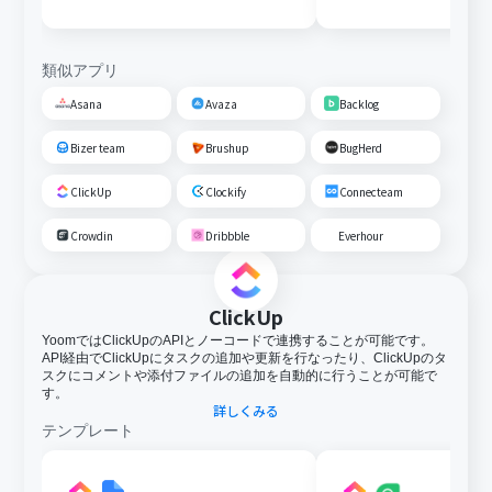
類似アプリ
Asana
Avaza
Backlog
Bizer team
Brushup
BugHerd
ClickUp
Clockify
Connecteam
Crowdin
Dribbble
Everhour
ClickUp
YoomではClickUpのAPIとノーコードで連携することが可能です。
API経由でClickUpにタスクの追加や更新を行なったり、ClickUpのタ
スクにコメントや添付ファイルの追加を自動的に行うことが可能で
す。
詳しくみる
テンプレート