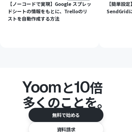
【ノーコードで実現】Google スプレッ
【簡単設定】
ドシートの情報をもとに、Trelloのリ
SendGr
ストを自動作成する方法
Yoom
10
と
倍
多くのことを。
無料で始める
資料請求