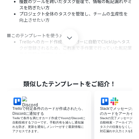
複数のツールを跨いだタスク管理で、情報の転記漏れやミ
スを防ぎたい方
プロジェクト全体のタスクを管理し、チームの生産性を
向上させたい方
■このテンプレートを使うメリット
Trelloへのカード作成をトリガーに自動でClickUpへタス
クが登録されるため、これまで手作業で行っていた転記業
務の時間を短縮できます。
手作業によるタスクの登録漏れや内容の入力ミスを防ぎ、
タスク管理の正確性を保つことに繋がります。
■フローボットの流れ
類似したテンプレートをご紹介！
はじめに、TrelloとClickUpをYoomと連携します。
次に、トリガーでTrelloを選択し、「カードが新たに作成
されたら（Webhook）」を設定します。
最後に、オペレーションでClickUpを選択し、「タスクを
Trelloで特定条件のカードが作成されたら、
Slackでメッセージが投
作成」を設定します。この設定により、Trelloのカード情
Discordに通知する
のカードをアーカイブ
報を基にClickUpのタスクが自動で作成されます。
Trelloで条件を満たすカード作成でYoomがDiscordに
Slackの完了メッセージをき
自動投稿するフローです。手動共有を減らし通知漏
自動検索・アーカイブする
れを防ぎ、更新を通知しメンバーがすぐ最新情報に
タスクの往復をなくし、手
※「トリガー」：フロー起動のきっかけとなるアクション、「オ
アクセスできます。
対応漏れや入力ミスを防げ
ペレーション」：トリガー起動後、フロー内で処理を行うアク