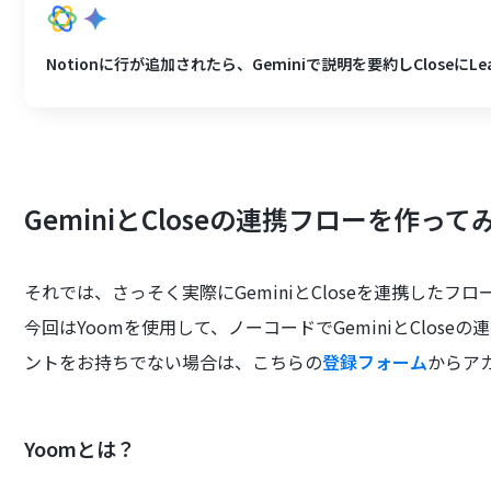
Notionに行が追加されたら、Geminiで説明を要約しCloseにL
GeminiとCloseの連携フローを作って
それでは、さっそく実際にGeminiとCloseを連携したフ
今回はYoomを使用して、ノーコードでGeminiとClos
ントをお持ちでない場合は、こちらの
登録フォーム
からア
Yoomとは？