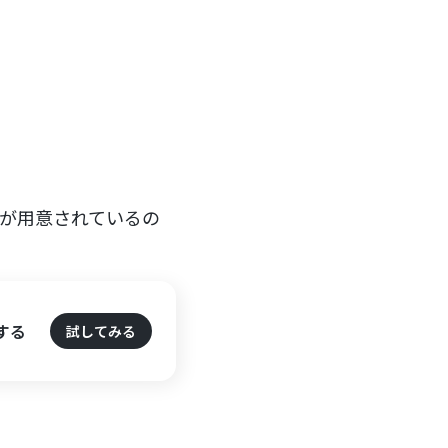
ートが用意されているの
！
する
試してみる