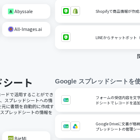
Abyssale
Shopifyで商品情報が作
All-Images.ai
LINEからチャットボット
ッドシート
Google スプレッドシート
を
ノーコードで活用することができ
フォームの受信内容を文字コ
で、スプレッドシートへの情
ドシートでレコードを追
を元に書類を自動的に作成す
にスプレッドシートの情報を
Google Driveに文書が
プレッドシートの管理シ
BigML