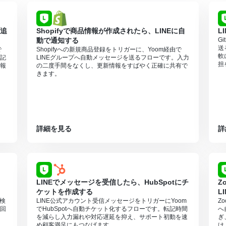
に追
Shopifyで商品情報が作成されたら、LINEに自
L
動で通知する
G
送
で
Shopifyへの新規商品登録をトリガーに、Yoom経由で
軟
転記
LINEグループへ自動メッセージを送るフローです。入力
担
報
の二度手間をなくし、更新情報をすばやく正確に共有で
きます。
詳細を見る
詳
LINEでメッセージを受信したら、HubSpotにチ
Z
ケットを作成する
L
時検
LINE公式アカウント受信メッセージをトリガーにYoom
Z
回
でHubSpotへ自動チケット化するフローです。転記時間
へ
を減らし入力漏れや対応遅延を抑え、サポート初動を速
ぎ
め顧客満足にもつなげます。
け