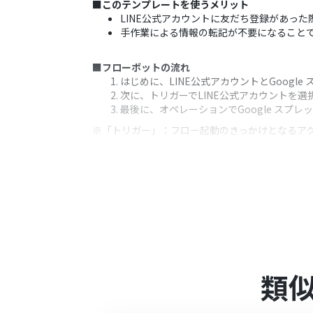
■このテンプレートを使うメリット
LINE公式アカウントに友だち登録があった
手作業による情報の転記が不要になること
■フローボットの流れ
はじめに、LINE公式アカウントとGoogle
次に、トリガーでLINE公式アカウントを
最後に、オペレーションでGoogle スプ
※「トリガー」：フロー起動のきっかけとなるア
■このワークフローのカスタムポイント
Google スプレッドシートに情報を追
どの列にどの情報（表示名、ユーザーIDな
■注意事項
LINE公式アカウント、Google スプレ
類