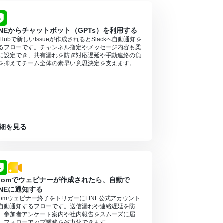
INEからチャットボット（GPTs）を利用する
itHubで新しいIssueが作成されるとSlackへ自動通知を
るフローです。チャンネル指定やメッセージ内容も柔
に設定でき、共有漏れを防ぎ対応遅延や手動連絡の負
を抑えてチーム全体の素早い意思決定を支えます。
細を見る
oomでウェビナーが作成されたら、自動で
INEに通知する
oomウェビナー終了をトリガーにLINE公式アカウント
自動通知するフローです。送信漏れや連絡遅延を防
、参加者アンケート案内や社内報告をスムーズに届
、フォローアップ業務を省力化できます。