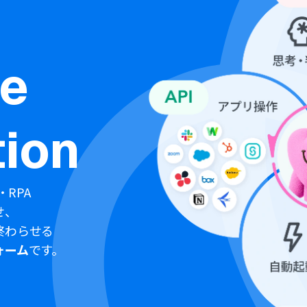
ne
ion
・RPA
せ、
終わらせる
ォーム
です。