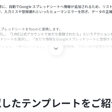
際に、自動でGoogle スプレッドシートへ情報が追加されるため、リ
で、入力ミスや登録漏れといったヒューマンエラーを防ぎ、データの正
 スプレッドシートをYoomと連携します。
選択し、「LINE公式アカウントで友だち登録されたら」というアクション
レッドシートを選択し、「友だち情報をGoogleスプレッドシートに登録
クション、「オペレーション」：トリガー起動後、フロー内で処理を行
加する際に、対象のスプレッドシートやシートは任意で設定してください。
ど）を登録するかといった、書き込む内容も自由にカスタマイズが可能
ッドシートのそれぞれとYoomを連携してください。
似したテンプレートをご紹