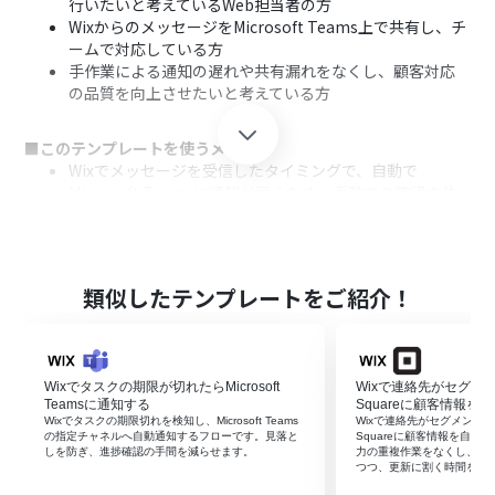
行いたいと考えているWeb担当者の方
WixからのメッセージをMicrosoft Teams上で共有し、チ
ームで対応している方
手作業による通知の遅れや共有漏れをなくし、顧客対応
の品質を向上させたいと考えている方
■このテンプレートを使うメリット
Wixでメッセージを受信したタイミングで、自動で
Microsoft Teamsに通知が届くため、手動での確認や共
有の手間を省き、対応までの時間を短縮できます。
通知が自動化されることで、メッセージの見落としやチー
ムへの共有漏れといったヒューマンエラーを防ぎ、機会損
失のリスクを軽減することに繋がります。
類似したテンプレートをご紹介！
■フローボットの流れ
はじめに、WixとMicrosoft TeamsをYoomと連携しま
す。
Wixでタスクの期限が切れたらMicrosoft
Wixで連絡先がセグメ
次に、トリガーでWixを選択し、「受信トレイメッセージ
Teamsに通知する
Squareに顧客情報を
を受信したら」というアクションを設定します。
Wixでタスクの期限切れを検知し、Microsoft Teams
Wixで連絡先がセグメント
の指定チャネルへ自動通知するフローです。見落と
Squareに顧客情報を自
最後に、オペレーションでMicrosoft Teamsの「チャネ
しを防ぎ、進捗確認の手間を減らせます。
力の重複作業をなくし、登
ルにメッセージを送る」アクションを設定し、Wixで受信
つつ、更新に割く時間を他
したメッセージ内容を通知するように設定します。