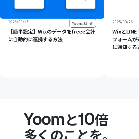
2026/03/16
2025/03/26
Yoom活用術
【簡単設定】Wixのデータをfreee会計
WixとLIN
に自動的に連携する方法
フォームが送
に通知する
Yoom
10
と
倍
多くのことを。