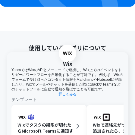
使用しているアプリについて
Wix
YoomではWixのAPIとノーコードで連携し、Wix上でのイベントをト
リガーにワークフローを自動化することが可能です。 例えば、Wixの
フォームで受け取ったコンタクト情報をMailchimpやHubspotに登録
したり、Wixでメールやチャットを受信した際にSlackやTeamsなど
のチャットツールに自動で通知を飛ばすことも可能です。
詳しくみる
テンプレート
Wixでタスクの期限が切れた
Wixで連絡先がセグ
らMicrosoft Teamsに通知す
追加されたら、Squa