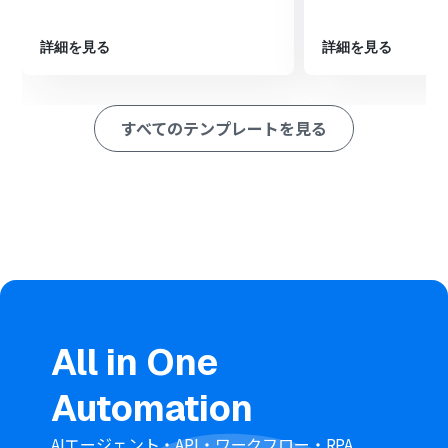
※「トリガー」：フロー起動のきっかけとなるアクション、「オ
ペレーション」：トリガー起動後、フロー内で処理を行うアク
詳細を見る
詳細を見る
ション
■このワークフローのカスタムポイント
すべてのテンプレートを見る
Microsoft Teamsのオペレーション設定では、通知を送
信したいチームIDおよびチャネルIDを任意で設定してく
ださい。
通知するメッセージの内容は、Wixから受け取ったメッセ
ージ本文や送信者名などの情報を組み合わせて、自由にカ
スタマイズすることが可能です。
■注意事項
Wix、Microsoft TeamsのそれぞれとYoomを連携してく
ださい。
Microsoft365（旧Office365）には、家庭向けプランと一
All in One
般法人向けプラン（Microsoft365 Business）があり、一
般法人向けプランに加入していない場合には認証に失敗
Automation
する可能性があります。
AIエージェント・API・ワークフロー・RPA