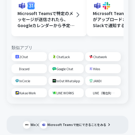
Microsoft Teamsで特定のメ
Microsoft Teams
ッセージが送信されたら、
がアップロードされ
Googleカレンダーから予定を
Slackで通知する
取得後、AIで営業リストを作
成して通知する
類似アプリ
2Chat
ChatLuck
Chatwork
Discord
Google Chat
Hilos
InCircle
InOut WhatsApp
JANDI
Kakao Work
LINE WORKS
LINE（現在利用不可）
×
Wix
Microsoft Teams
で他にできることをみる