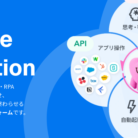
ne
ion
・RPA
せ、
終わらせる
ォーム
です。