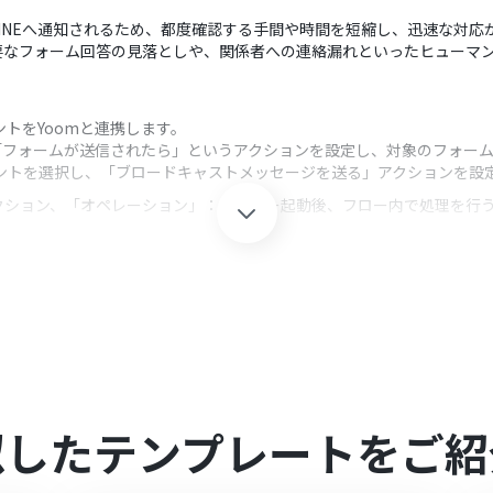
動でLINEへ通知されるため、都度確認する手間や時間を短縮し、迅速な対
要なフォーム回答の見落としや、関係者への連絡漏れといったヒューマ
ウントをYoomと連携します。
し、「フォームが送信されたら」というアクションを設定し、対象のフォー
ウントを選択し、「ブロードキャストメッセージを送る」アクションを設
クション、「オペレーション」：トリガー起動後、フロー内で処理を行
の質問項目や回答形式を、用途に応じて自由にカスタマイズしてください。
ジ内容は任意で設定可能です。Zoho Formsで受け付けた回答内容
それぞれとYoomを連携してください。
、以下の「
Zoho FormsのWebhook設定方法
」をご参照ください。
似したテンプレートをご紹