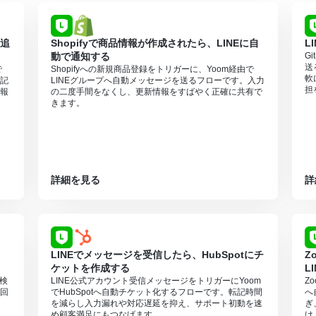
に追
Shopifyで商品情報が作成されたら、LINEに自
L
動で通知する
G
送
で
Shopifyへの新規商品登録をトリガーに、Yoom経由で
軟
転記
LINEグループへ自動メッセージを送るフローです。入力
担
報
の二度手間をなくし、更新情報をすばやく正確に共有で
きます。
詳細を見る
詳
LINEでメッセージを受信したら、HubSpotにチ
Z
ケットを作成する
L
時検
LINE公式アカウント受信メッセージをトリガーにYoom
Z
回
でHubSpotへ自動チケット化するフローです。転記時間
へ
を減らし入力漏れや対応遅延を抑え、サポート初動を速
ぎ
め顧客満足にもつなげます。
け