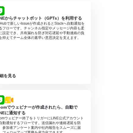
INEからチャットボット（GPTs）を利用する
itHubで新しいIssueが作成されるとSlackへ自動通知を
るフローです。チャンネル指定やメッセージ内容も柔
に設定でき、共有漏れを防ぎ対応遅延や手動連絡の負
を抑えてチーム全体の素早い意思決定を支えます。
細を見る
oomでウェビナーが作成されたら、自動で
INEに通知する
oomウェビナー終了をトリガーにLINE公式アカウント
自動通知するフローです。送信漏れや連絡遅延を防
、参加者アンケート案内や社内報告をスムーズに届
、フォローアップ業務を省力化できます。