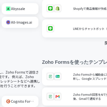
Abyssale
Shopifyで商品情報が作
All-Images.ai
LINEからチャットボット
Zoho Forms
を使ったテンプ
し、Zoho Formsで送信さ
Zoho Formsから補助
す。 例えば、Zoho
析し、Google スプレ
スプレッドシートなどへ連携し
通知を行うことができます。
Zoho Formsの回答を
後、Gmailで通知する
Cognito Forms