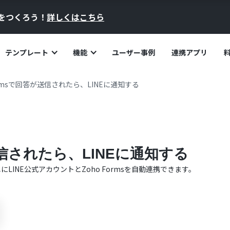
員をつくろう！
詳しくはこちら
テンプレート
機能
ユーザー事例
連携アプリ
Formsで回答が送信されたら、LINEに通知する
が送信されたら、LINEに通知する
単に
LINE公式アカウント
と
Zoho Forms
を自動連携できます。