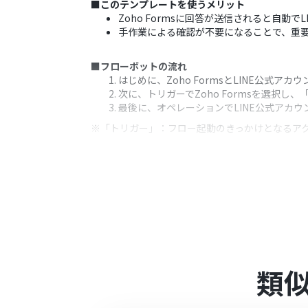
■このテンプレートを使うメリット
Zoho Formsに回答が送信されると自
手作業による確認が不要になることで、重
■フローボットの流れ
はじめに、Zoho FormsとLINE公式アカ
次に、トリガーでZoho Formsを選択
最後に、オペレーションでLINE公式アカ
※「トリガー」：フロー起動のきっかけとなるア
■このワークフローのカスタムポイント
Zoho Formsでは、作成するフォーム
LINE公式アカウントから送信するメッセー
編集してください。
■
注意事項
Zoho Forms、LINE公式アカウントの
Zoho FormsのWebhook設定については
類