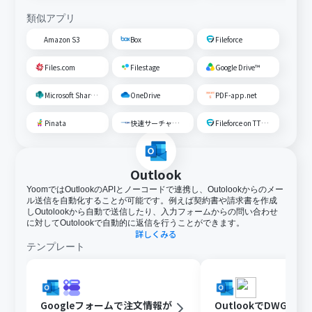
類似アプリ
Amazon S3
Box
Fileforce
Files.com
Filestage
Google Drive™
Microsoft SharePoint
OneDrive
PDF-app.net
Pinata
快速サーチャーGX
Fileforce on TTS Cloud
Outlook
YoomではOutlookのAPIとノーコードで連携し、Outolookからのメー
ル送信を自動化することが可能です。例えば契約書や請求書を作成
しOutolookから自動で送信したり、入力フォームからの問い合わせ
に対してOutolookで自動的に返信を行うことができます。
詳しくみる
テンプレート
Googleフォームで注文情報が
OutlookでDWGフ