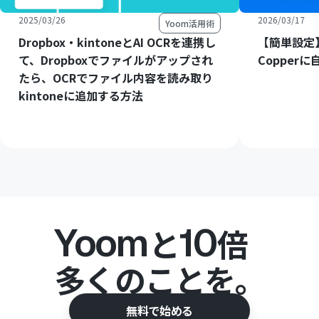
2025/03/26
2026/03/17
Yoom活用術
Dropbox・kintoneとAI OCRを連携し
【簡単設定】
て、Dropboxでファイルがアップされ
Copper
たら、OCRでファイル内容を読み取り
kintoneに追加する方法
Yoom
10
と
倍
多くのことを。
無料で始める