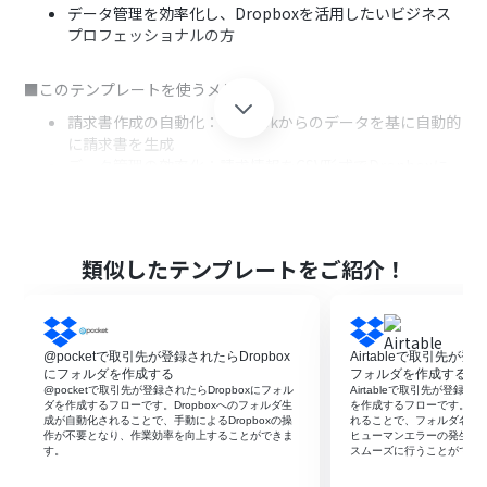
データ管理を効率化し、Dropboxを活用したいビジネス
プロフェッショナルの方
■このテンプレートを使うメリット
請求書作成の自動化：Outlookからのデータを基に自動的
に請求書を生成
データ管理の効率化：請求情報をCSV形式でDropboxに
一元管理
ミスの削減：手動入力によるヒューマンエラーを防止
類似したテンプレートをご紹介！
@pocketで取引先が登録されたらDropbox
Airtableで取引先が登
にフォルダを作成する
フォルダを作成する
@pocketで取引先が登録されたらDropboxにフォル
Airtableで取引先が登録さ
ダを作成するフローです。Dropboxへのフォルダ生
を作成するフローです。フ
成が自動化されることで、手動によるDropboxの操
れることで、フォルダ名の
作が不要となり、作業効率を向上することができま
ヒューマンエラーの発生を
す。
スムーズに行うことができ