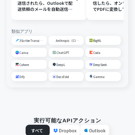
送信されたら、Outlookで配
信したら、オンライ
送依頼のメールを自動送信す
でPDFに変換してDisc
る
共有する
類似アプリ
3Scribe Transcription
Anthropic（Claude）
BigML
Canva
ChatGPT
Coda
Cohere
DeepL
DeepSeek
Dify
DocsFold
Gamma
実行可能なAPIアクション
すべて
Dropbox
Outlook