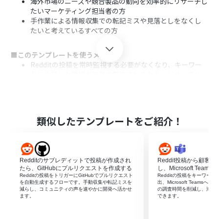
海外市場のニーズや競合製品の動向を効率的にリサーチし
たいマーケティング担当者の方
手作業による情報収集での転記ミスや見落としをなくし
たいと考えているすべての方
■このテンプレートを使うメリット
Redditの投稿を常時監視する必要がなくなり、キーワー
ドに合致した情報が自動で集約されるため、リサーチに
かかる時間を短縮できます。
手作業による情報の転記や集計が不要になることで、入力
ミスや抜け漏れといったヒューマンエラーの発生を防ぎ、
データの正確性を高めます。
類似したテンプレートをご紹介！
■フローボットの流れ
はじめに、RedditとGoogle スプレッドシートをYoomと
連携します。
Redditのサブレディットで投稿が作成され
Reddit投稿から顧客
次に、トリガーでRedditを選択し、「キーワードにマッ
たら、GitHubにプルリクエストを作成する
し、Microsoft Team
チする投稿が行われたら」というアクションを設定し、監
Redditの投稿をトリガーにGitHubでプルリクエスト
Redditの投稿をキーワー
を自動生成するフローです。手動収集や転記ミスを
出、Microsoft Team
視したいキーワードを指定します。
減らし、コミュニティの声を速やかに開発へ活かせ
の調査時間を削減し、海外
次に、AI機能の「テキストからデータを抽出する」を設定
ます。
できます。
し、Redditの投稿内容から要望や課題などの必要な情報
を抽出するよう指示します。