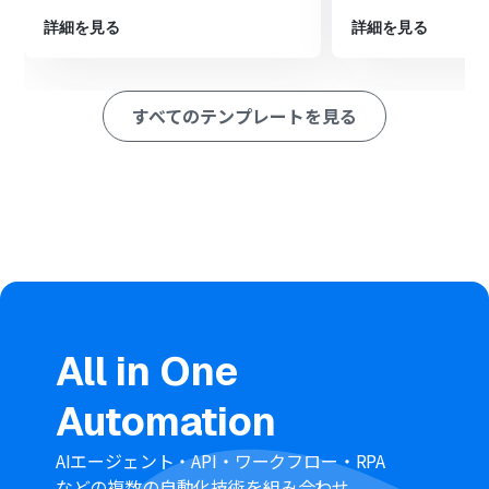
最後に、Google スプレッドシートの「レコードを追加す
詳細を見る
詳細を見る
る」を設定し、AIが抽出したデータを指定のシートに行と
して追加します。
※「トリガー」：フロー起動のきっかけとなるアクション、「オ
すべてのテンプレートを見る
ペレーション」：トリガー起動後、フロー内で処理を行うアク
ション
■このワークフローのカスタムポイント
AIでテキストからデータを抽出するオペレーションにおい
て、プロンプトを任意で設定することが可能です。例えば
「投稿内容から顧客の要望と課題を箇条書きで抽出して
ください」のように、目的に合わせて指示を具体的にす
ることで、抽出する情報の精度を高められます。
■注意事項
All in One
Reddit、Google スプレッドシートのそれぞれとYoomを
連携してください。
Automation
トリガーは5分、10分、15分、30分、60分の間隔で起動
間隔を選択できます。
プランによって最短の起動間隔が異なりますので、ご注意
AIエージェント・API・ワークフロー・RPA
ください。
などの複数の自動化技術を組み合わせ、