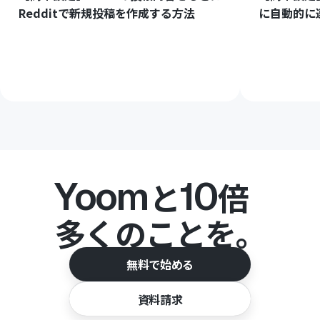
Redditで新規投稿を作成する方法
に自動的に
Yoom
10
と
倍
多くのことを。
無料で始める
資料請求