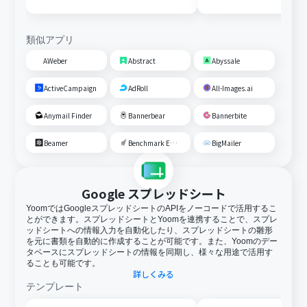
類似アプリ
AWeber
Abstract
Abyssale
ActiveCampaign
AdRoll
All-Images.ai
Anymail Finder
Bannerbear
Bannerbite
Beamer
Benchmark Email
BigMailer
Google スプレッドシート
YoomではGoogleスプレッドシートのAPIをノーコードで活用するこ
とができます。スプレッドシートとYoomを連携することで、スプレ
ッドシートへの情報入力を自動化したり、スプレッドシートの雛形
を元に書類を自動的に作成することが可能です。また、Yoomのデー
タベースにスプレッドシートの情報を同期し、様々な用途で活用す
ることも可能です。
詳しくみる
テンプレート