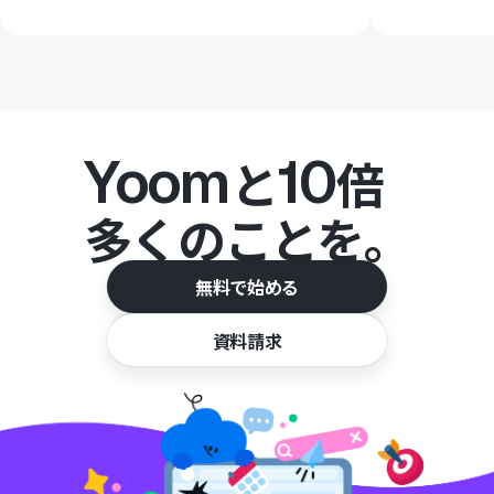
Yoom
10
と
倍
多くのことを。
無料で始める
資料請求