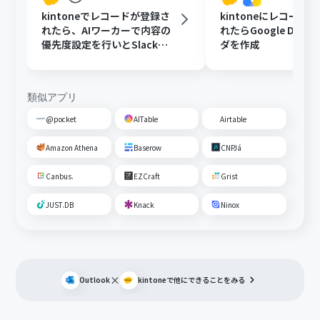
kintoneでレコードが登録さ
kintoneにレコード
れたら、AIワーカーで内容の
れたらGoogle Driv
優先度設定を行いとSlackで
ダを作成
通知する
類似アプリ
@pocket
AITable
Airtable
Amazon Athena
Baserow
CNPJá
Canbus.
EZCraft
Grist
JUST.DB
Knack
Ninox
×
Outlook
kintone
で他にできることをみる