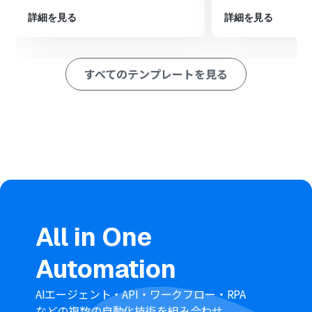
抽出する」アクションを設定し、メール本文から必要な情
報を抽出します。
詳細を見る
詳細を見る
その後、オペレーションでkintoneの「レコードを追加す
る」アクションを設定し、抽出した情報や固定値を元にレ
コードを作成します。
すべてのテンプレートを見る
最後に、オペレーションでkintoneの「ファイルをアップ
ロード」アクションと「ファイルとレコードを関連付け」
アクションを設定し、ダウンロードした添付ファイルを該
当レコードに紐付けます。
※「トリガー」：フロー起動のきっかけとなるアクション、「オ
ペレーション」：トリガー起動後、フロー内で処理を行うアク
ション
■このワークフローのカスタムポイント
AI機能の「テキストからデータを抽出する」オペレーショ
ンでは、受信したメールの本文から、具体的にどのよう
All in One
な情報を抽出しkintoneのどのフィールドに紐付けるか
を、ユーザーの要件に合わせて柔軟に設定できます。
Automation
kintoneの「レコードを追加する」オペレーションでは、
メールから抽出した動的なデータだけでなく、あらかじ
め設定した固定値を特定のフィールドに登録したり、前段
AIエージェント・API・ワークフロー・RPA
のオペレーションで取得した情報を自由に組み合わせて
などの複数の自動化技術を組み合わせ、