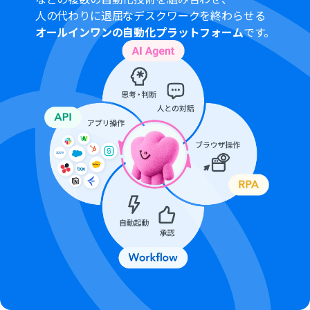
kintoneの各項目と結び付けることが可能です。
人の代わりに退屈なデスクワークを終わらせる
■
注意事項
オールインワンの自動化プラットフォーム
です。
Outlook、kintoneのそれぞれとYoomを連携してくださ
い。
Microsoft365（旧Office365）には、家庭向けプランと一
般法人向けプラン（Microsoft365 Business）があり、一
般法人向けプランに加入していない場合には認証に失敗
する可能性があります。
トリガーは5分、10分、15分、30分、60分の間隔で起動
間隔を選択できます。
プランによって最短の起動間隔が異なりますので、ご注意
ください。
https://intercom.help/yoom/ja/articles/6929606
オペレーション数が5つを越えるフローボットを作成する
際は、ミニプラン以上のプランで設定可能です。フリープ
ランの場合はフローボットが起動しないため、ご注意く
ださい。