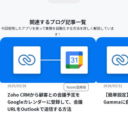
関連するブログ記事一覧
今回使用したアプリを使って業務を自動化する方法を詳しく解説していま
す！
2025/03/26
2026/03/31
Yoom活用術
Zoho CRMから顧客との会議予定を
【簡単設定】
Googleカレンダーに登録して、会議
Gamma
URLをOutlookで送信する方法