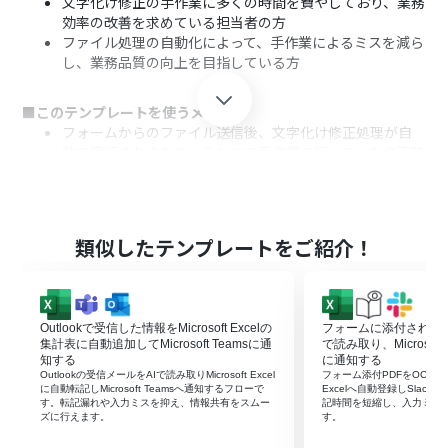
文字化け修正の手作業に多くの時間を費やしており、業務
効率の改善を求めている担当者の方
ファイル処理の自動化によって、手作業によるミスを減ら
し、業務品質の向上を目指している方
■このテンプレートを使うメリット
フォームからのファイル送信後、文字化け修正処理が自
動で実行されるため、これまで手作業で行っていた修正時
間を削減できます。
手作業による文字化け修正時の入力間違いや、見落とし
による修正漏れといったヒューマンエラーのリスク軽減
に繋がります。
類似したテンプレートをご紹介！
■フローボットの流れ
はじめに、Microsoft ExcelとOneDriveをYoomと連携し
ます。
Outlookで受信した情報をMicrosoft Excelの
フォームに添付されたP
次に、トリガーで「フォームトリガー機能」を選択し、
集計表に自動追加してMicrosoft Teamsに通
で読み取り、Microsoft 
「フォームが送信されたら」というアクションを設定し、
知する
に通知する
Outlookの受信メールをAIで読み取りMicrosoft Excel
フォーム添付PDFをOCRで読み
Microsoft Excelファイルを受け付けるようにします。
に自動転記しMicrosoft Teamsへ通知するフローで
Excelへ自動登録しSlac
次に、オペレーションで、OneDriveの「ファイルをアッ
す。転記漏れや入力ミスを抑え、情報共有をスムー
記時間を短縮し、入力ミス
ズに行えます。
す。
プロード」アクションを設定し、フォームから送信された
Microsoft ExcelファイルをOneDriveに保存します。