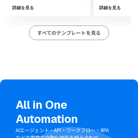
次に、オペレーションで、「AI機能」の「テキストからデ
詳細を見る
詳細を見る
ータを抽出する」アクションを設定します。このステップ
では、例えばファイル名やフォームの付随情報から、後
続の処理に必要な特定の情報を抽出するように設定でき
ます。
すべてのテンプレートを見る
次に、オペレーションで、Microsoft Excelの「アイテム
IDを取得」アクションを設定し、OneDriveにアップロー
ドされたファイルのIDを取得します。
次に、オペレーションで、Microsoft Excelの「ワークシ
ート情報を取得」アクションを設定し、処理対象となるワ
ークシートを特定します。
次に、オペレーションで、Microsoft Excelの「複数のレ
コードを取得する（最大10件）」アクションを設定し、
文字化けしている可能性のあるデータをワークシートか
ら読み込みます。
次に、オペレーションで、「繰り返し機能」の「コマンド
All in One
オペレーション」を設定し、取得した各レコード内の文
字化けが疑われるデータに対して修正処理を行います。
Automation
繰り返し処理の中で、オペレーションとして「AI機能」の
「テキストを生成する」アクションを設定します。このAI
に、文字化けしたテキストデータを渡し、正しい文字列
AIエージェント・API・ワークフロー・RPA
に修正・生成するようプロンプト（指示）で設定します。
などの複数の自動化技術を組み合わせ、