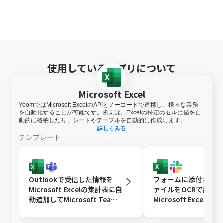
結び付けて反映させるなどのカスタムが可能です。
■注意事項
OneDrive、Microsoft ExcelのそれぞれとYoomを連携し
てください。
トリガーは5分、10分、15分、30分、60分の間隔で起動
使用しているアプリについて
間隔を選択できます。
プランによって最短の起動間隔が異なりますので、ご注意
ください。
Microsoft Excel
「同じ処理を繰り返す」オペレーション間の操作は、パ
YoomではMicrosoft ExcelのAPIとノーコードで連携し、様々な業務
ーソナルプラン以上でご利用いただける機能となっており
を自動化することが可能です。例えば、Excelの特定のセルに値を自
ます。フリープランの場合は設定しているフローボットの
動的に格納したり、シートやテーブルを自動的に作成します。
オペレーションやデータコネクトはエラーとなりますの
詳しくみる
テンプレート
で、ご注意ください。
パーソナルプランなどの有料プランは、2週間の無料トラ
イアルを行うことが可能です。無料トライアル中には制限
対象のアプリや機能（オペレーション）を使用すること
ができます。
Outlookで受信した情報を
フォームに添付された
Microsoft365（旧Office365）には、家庭向けプランと一
Microsoft Excelの集計表に自
ァイルをOCRで読み
般法人向けプラン（Microsoft365 Business）があり、一
動追加してMicrosoft Teams
Microsoft Excelに
般法人向けプランに加入していない場合には認証に失敗
に通知する
Slackに通知する
する可能性があります。