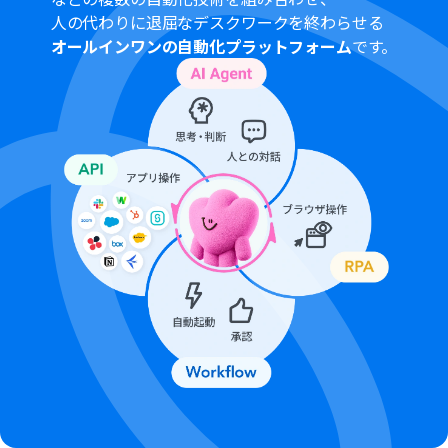
最後に、繰り返し処理の中で、オペレーションとして
人の代わりに退屈なデスクワークを終わらせる
Microsoft Excelの「レコードを更新する」アクションを
オールインワンの自動化プラットフォーム
です。
設定し、AI機能によって修正された正しいテキストで元の
セルの値を更新します。
※「トリガー」：フロー起動のきっかけとなるアクション、「オ
ペレーション」：トリガー起動後、フロー内で処理を行うアク
ション
■このワークフローのカスタムポイント
「AI機能：テキストからデータを抽出する」オペレーショ
ンでは、フォーム送信時の情報やファイル名などから、
後続処理に必要な特定の情報を抽出するように、抽出対
象のデータや条件を任意で設定することが可能です。
「AI機能：テキストを生成する」オペレーションでは、文
字化けしたテキストをどのように修正・生成するかをプ
ロンプト（指示文）で具体的に設定できます。例えば、特
定の文字コードへの変換を試みる指示や、よくある文字
化けのパターンを修正するような指示を記述できます。
「Microsoft Excel：レコードを更新する」オペレーショ
ンでは、更新対象のセルを指定するだけでなく、AIで修正
されたテキスト以外にも固定値を入力したり、前段のオペ
レーションで取得した別の動的な値を他の列のヘッダと