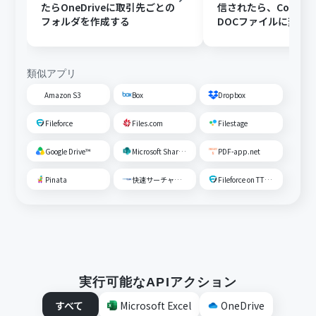
たらOneDriveに取引先ごとの
信されたら、Convert
フォルダを作成する
DOCファイルに変換
OneDriveに格納する
類似アプリ
Amazon S3
Box
Dropbox
Fileforce
Files.com
Filestage
Google Drive™
Microsoft SharePoint
PDF-app.net
Pinata
快速サーチャーGX
Fileforce on TTS Cloud
実行可能なAPIアクション
すべて
Microsoft Excel
OneDrive