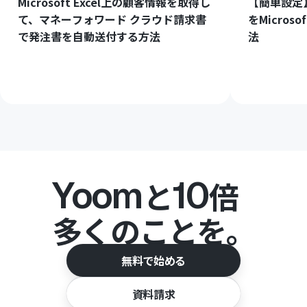
Microsoft Excel上の顧客情報を取得し
【簡単設定】C
て、マネーフォワード クラウド請求書
をMicros
で発注書を自動送付する方法
法
Yoom
10
と
倍
多くのことを。
無料で始める
資料請求