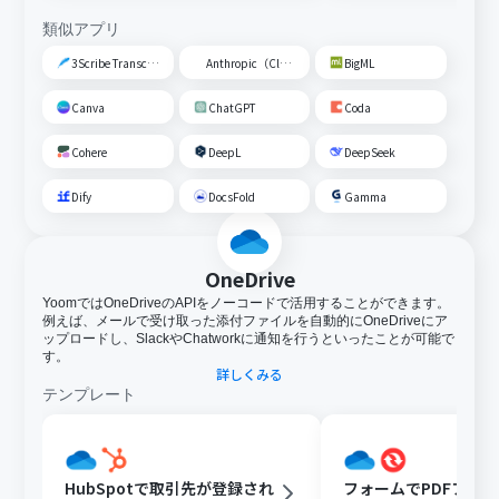
ダウンロード可能なファイル容量は最大300MBまでで
類似アプリ
す。アプリの仕様によっては300MB未満になる可能性が
あるので、ご注意ください。
3Scribe Transcription
Anthropic（Claude）
BigML
トリガー、各オペレーションでの取り扱い可能なファイ
ル容量の詳細は「
ファイルの容量制限について
」をご参
Canva
ChatGPT
Coda
照ください。
オペレーション数が5つを越えるフローボットは、パーソ
Cohere
DeepL
DeepSeek
ナルプラン以上のプランで作成可能です。フリープランの
場合はフローボットが起動しないため、ご注意くださ
Dify
DocsFold
Gamma
い。
Microsoft Excelのデータベースを操作するオペレーショ
ンの設定に関しては「
【Excel】データベースを操作する
OneDrive
オペレーションの設定に関して
」をご参照ください。
フォーム機能はミニプラン以上でご利用いただけるアプ
YoomではOneDriveのAPIをノーコードで活用することができます。
リとなっております。フリープラン・パーソナルプランの
例えば、メールで受け取った添付ファイルを自動的にOneDriveにア
ップロードし、SlackやChatworkに通知を行うといったことが可能で
場合は設定しているフローボットのオペレーションやデ
す。
ータコネクトはエラーとなりますので、ご注意ください。
詳しくみる
パーソナルプラン・ミニプラン・チームプラン・サクセス
テンプレート
プランなどの有料プランは、2週間の無料トライアルを行
うことが可能です。無料トライアル中には制限対象のアプ
リを使用することができます。
HubSpotで取引先が登録され
フォームでPDFファ