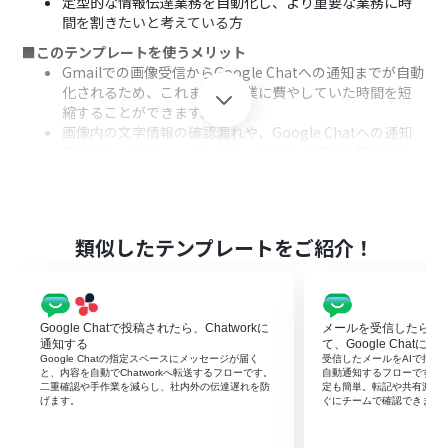
定型的な情報伝達業務を自動化し、より重要な業務に時
間を割きたいと考えている方
■このテンプレートを使うメリット
Gmailでの画像受信からGoogle Chatへの通知までが自動
化されるため、これまで手作業に費やしていた時間を短
縮することができます。
画像内の文字情報の確認漏れや、Google Chatへの通知
忘れといったヒューマンエラーのリスク軽減に繋がりま
す。
■フローボットの流れ
はじめに、GmailとGoogle ChatをYoomと連携します。
次に、トリガーでGmailを選択し、「特定のラベルのメー
類似したテンプレートをご紹介！
ルを受信したら」というアクションを設定します。この設
定で、指定したラベルが付いたメールに画像ファイルが添
付されていた場合にフローが起動します。
次に、オペレーションでOCR機能を選択し、「画像・
Google Chatで投稿されたら、Chatworkに
メールを受信したらYo
PDFから文字を読み取る」アクションを設定し、Gmailで
通知する
て、Google Chatに
受信したメールに添付されている画像ファイルを処理対
Google Chatの指定スペースにメッセージが届く
受信したメールをAIで抽出・要
と、内容を自動でChatworkへ転送するフローです。
自動通知するフローです。
象として指定します。
二重確認や手作業を減らし、社内外の伝達遅れを防
定も簡単。転記や共有漏れ
最後に、オペレーションでGoogle Chatを選択し、「メ
げます。
ぐにチームで確認できます
ッセージを送信」アクションを設定します。ここで、OCR
機能によって読み取られた情報を含めたメッセージを、指