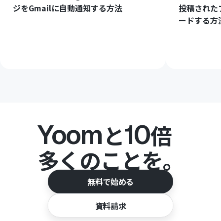
ジをGmailに自動通知する方法
投稿された
ードする方
Yoom
10
と
倍
多くのことを。
無料で始める
資料請求