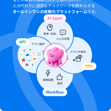
間隔を選択できます。
人の代わりに退屈なデスクワークを終わらせる
プランによって最短の起動間隔が異なりますので、ご注意
オールインワンの自動化プラットフォーム
です。
ください。
OCRデータは6,500文字以上のデータや文字が小さい場合
などは読み取れない場合があるので、ご注意ください。
Google Chatとの連携はGoogle Workspaceの場合のみ
可能です。詳細は「
Google Chatでスペースにメッセージ
を送る方法
」を参照ください。
ダウンロード可能なファイル容量は最大300MBまでで
す。アプリの仕様によっては300MB未満になる可能性が
あるので、ご注意ください。
トリガー、各オペレーションでの取り扱い可能なファイ
ル容量の詳細は「
ファイルの容量制限について
」をご参
照ください。