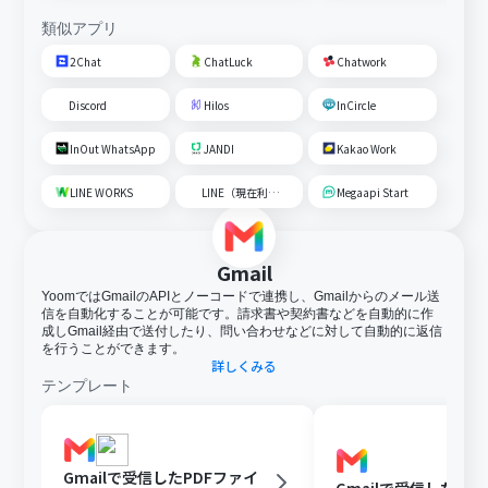
類似アプリ
2Chat
ChatLuck
Chatwork
Discord
Hilos
InCircle
InOut WhatsApp
JANDI
Kakao Work
LINE WORKS
LINE（現在利用不可）
Megaapi Start
Gmail
YoomではGmailのAPIとノーコードで連携し、Gmailからのメール送
信を自動化することが可能です。請求書や契約書などを自動的に作
成しGmail経由で送付したり、問い合わせなどに対して自動的に返信
を行うことができます。
詳しくみる
テンプレート
Gmailで受信したPDFファイ