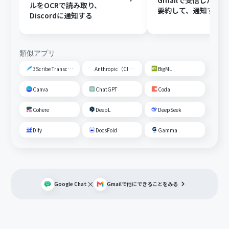
Gmailで受信した内容
ルをOCRで読み取り、
要約して、通知する
Discordに通知する
類似アプリ
3Scribe Transcription
Anthropic（Claude）
BigML
Canva
ChatGPT
Coda
Cohere
DeepL
DeepSeek
Dify
DocsFold
Gamma
×
Google Chat
Gmail
で他にできることをみる