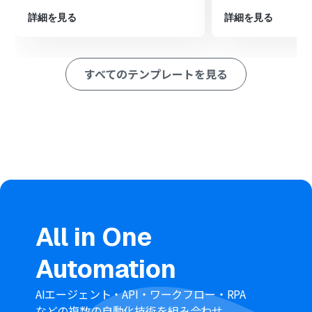
定したスペースやユーザーへ自動で送信します。
詳細を見る
詳細を見る
※「トリガー」：フロー起動のきっかけとなるアクション、「オ
ペレーション」：トリガー起動後、フロー内で処理を行うアク
ション
すべてのテンプレートを見る
■このワークフローのカスタムポイント
Gmailのトリガー設定では、自動化の対象とするメールを
識別するためのラベルを任意で指定できます。特定の送信
者や件名に基づいて事前にラベル付けルールを設定して
おくと便利です。
OCR機能の設定では、画像ファイル全体から情報を読み
取るだけでなく、必要に応じて読み取りたい範囲や抽出
する項目を任意でカスタムすることが可能です。
Google Chatへの通知設定では、通知を送信するスペース
やダイレクトメッセージの相手を任意で設定できます。ま
た、通知メッセージの本文には、固定のテキストだけで
なく、OCR機能で取得した文字情報などを動的に埋め込
All in One
むといった柔軟なカスタムが可能です。
Automation
■注意事項
Gmail、Google ChatのそれぞれとYoomを連携してくだ
さい。
AIエージェント・API・ワークフロー・RPA
トリガーは5分、10分、15分、30分、60分の間隔で起動
などの複数の自動化技術を組み合わせ、