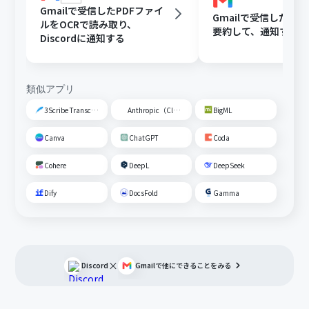
Gmailで受信したPDFファイ
Gmailで受信した内容
ルをOCRで読み取り、
要約して、通知する
Discordに通知する
類似アプリ
3Scribe Transcription
Anthropic（Claude）
BigML
Canva
ChatGPT
Coda
Cohere
DeepL
DeepSeek
Dify
DocsFold
Gamma
×
Discord
Gmail
で他にできることをみる