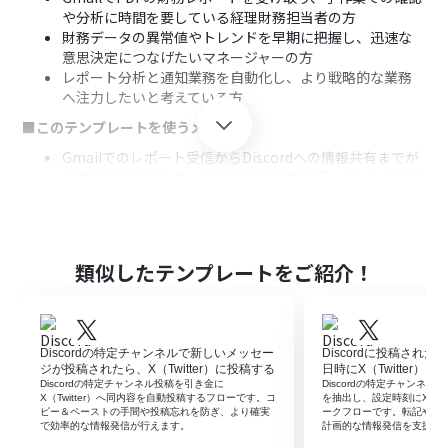
や分析に時間を要している経理財務担当者の方
財務データの異常値やトレンドを早期に把握し、迅速な
意思決定につなげたいマネージャーの方
レポート分析と通知業務を自動化し、より戦略的な業務
へ注力したいと考えている方
■このテンプレートを使うメリット
Gmailでのレポート受信からDiscordへの情報共有までが
自動処理されるため、これまで手作業で行っていた分析や
報告にかかる時間を削減できます。
OCR機能とAIによる客観的な分析により、手作業で起こり
うるデータの見落としや解釈の揺れといったヒューマン
エラーのリスク軽減に繋がります。
類似したテンプレートをご紹介！
■フローボットの流れ
はじめに、GmailとDiscordをYoomと連携します。
次に、トリガーでGmailを選択し、「特定のラベルのメー
Discordの特定チャンネルで新しいメッセー
Discordに投稿され
ルを受信したら」というアクションを設定し、財務レポー
ジが投稿されたら、X（Twitter）に投稿する
日時にX（Twitter）
トが添付されたメールを特定するためのラベルを指定し
Discordの特定チャンネル投稿を引き金に
Discordの特定チャンネル
ます。
X（Twitter）へ同内容を自動投稿するフローです。コ
を抽出し、設定時刻にX（Tw
ピー＆ペーストの手間や投稿忘れを防ぎ、より確実
ークフローです。転記や予
次に、オペレーションで分岐機能を設定し、メールに添
で効率的な情報発信が行えます。
計画的な情報発信を支援し
付ファイルが存在する場合に後続の処理に進むよう条件