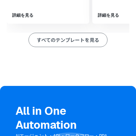
を設定します。
次に、オペレーションでOCR機能を選択し、「画像・
PDFから文字を読み取る」アクションで、添付されたPDF
詳細を見る
詳細を見る
ファイルからテキスト情報を抽出します。
次に、オペレーションでテキスト生成機能を選択し、
「テキストを生成する」アクションで、抽出したテキスト
すべてのテンプレートを見る
データから異常値やトレンドを分析・抽出するようAIに指
示します。
最後に、オペレーションでDiscordの「メッセージを送
信」アクションを設定し、AIによって分析された結果を指
定したチャンネルに送信します。
※「トリガー」：フロー起動のきっかけとなるアクション、「オ
ペレーション」：トリガー起動後、フロー内で処理を行うアク
ション
■このワークフローのカスタムポイント
Gmailのトリガー設定「特定のラベルのメールを受信した
All in One
ら」では、監視対象としたいメールに付与されているラ
ベルを候補から任意で選択してください。
Automation
分岐機能では、添付ファイルの有無など、より詳細な条件
を任意で設定することが可能です。
OCR機能の「画像・PDFから文字を読み取る」では、読
AIエージェント・API・ワークフロー・RPA