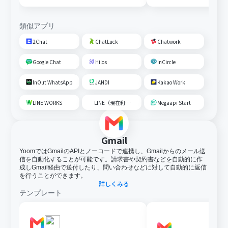
類似アプリ
2Chat
ChatLuck
Chatwork
Google Chat
Hilos
InCircle
InOut WhatsApp
JANDI
Kakao Work
LINE WORKS
LINE（現在利用不可）
Megaapi Start
Gmail
YoomではGmailのAPIとノーコードで連携し、Gmailからのメール送
信を自動化することが可能です。請求書や契約書などを自動的に作
成しGmail経由で送付したり、問い合わせなどに対して自動的に返信
を行うことができます。
詳しくみる
テンプレート