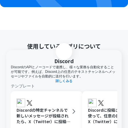
アプリや機能（オペレーション）を使用することができ
ます。
OCRまたは音声を文字起こしするAIオペレーションはチ
ームプラン・サクセスプランでのみご利用いただける機能
となっております。フリープラン・ミニプランの場合は設
定しているフローボットのオペレーションはエラーとな
りますので、ご注意ください。
使用しているアプリについて
Discord
DiscordのAPIとノーコードで連携し、様々な業務を自動化すること
が可能です。例えば、Discord上の任意のテキストチャンネルへメッ
セージやファイルを自動的に送付を行います。
詳しくみる
テンプレート
Discordの特定チャンネルで
Discordに投稿され
新しいメッセージが投稿され
使って、任意の日時に
たら、X（Twitter）に投稿す
X（Twitter）に投稿
る