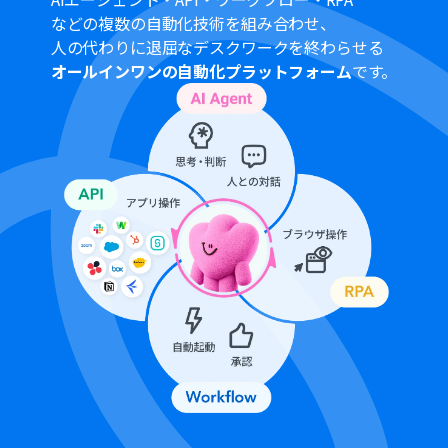
み取るPDFの文字数に応じたアクション設定、抽出したい
などの複数の自動化技術を組み合わせ、
特定の項目（例：売上高、営業利益など）、使用するAIモ
人の代わりに退屈なデスクワークを終わらせる
デル、読み取る言語を任意で設定してください。
オールインワンの自動化プラットフォーム
です。
テキスト生成機能の「テキストを生成する」では、AIへの
指示（プロンプト）を具体的に記述することで、異常値と
判断する基準や注目すべきトレンドのパターンなどを任意
で設定できます。文字数に応じたアクション設定も可能で
す。
Discordの「メッセージを送信」では、通知を送信するチ
ャンネルIDを指定し、メッセージ内容（例：【重要】財
務レポート分析結果、異常値：〇〇など）を任意で設定
してください。
■注意事項
Gmail、DiscordのそれぞれとYoomを連携してくださ
い。
分岐はミニプラン以上のプランでご利用いただける機能
（オペレーション）となっております。フリープランの場
合は設定しているフローボットのオペレーションはエラ
ーとなりますので、ご注意ください。
ミニプランなどの有料プランは、2週間の無料トライアル
を行うことが可能です。無料トライアル中には制限対象の