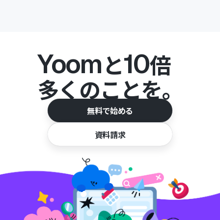
Yoom
10
と
倍
多くのことを。
無料で始める
資料請求