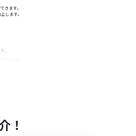
縮できます。
向上します。
。
ます。
うアクション
です。
報を設定できます。
介！