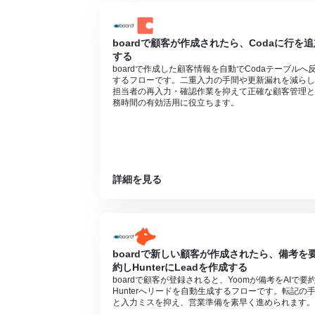
分岐はミニプラン以上のプランでご利用い
エラーとなりますので、ご注意ください。
ミニプランなどの有料プランは、2週間の
boardで顧客が作成されたら、Codaに行を追
ができます。
する
boardで作成した顧客情報を自動でCodaテーブルへ
するフローです。二重入力の手間や更新漏れを減らし
担当者の再入力・確認作業を抑えて正確な顧客管理と
務時間の有効活用に役立ちます。
詳細を見る
boardで新しい顧客が作成されたら、備考を
約しHunterにLeadを作成する
boardで顧客が登録されると、Yoomが備考をAIで要
Hunterへリードを自動生成するフローです。転記の
と入力ミスを抑え、営業準備を素早く進められます。