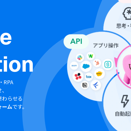
ne
ion
・RPA
せ、
終わらせる
ォーム
です。