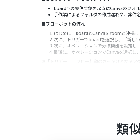
boardへの案件登録を起点にCanvaの
手作業によるフォルダの作成漏れや、案件
■フローボットの流れ
はじめに、boardとCanvaをYoomと連携
次に、トリガーでboardを選択し、「新
次に、オペレーションで分岐機能を設定し、
最後に、オペレーションでCanvaを選択
※「トリガー」：フロー起動のきっかけとなるア
■このワークフローのカスタムポイント
boardをYoomに連携する際に、ご利用の
分岐機能では、トリガーで取得した案件情
Canvaのフォルダ作成オペレーションでは
■注意事項
board、CanvaのそれぞれとYoomを連
トリガーは5分、10分、15分、30分、6
類
プランによって最短の起動間隔が異なりま
boardのマイアプリ連携方法は下記をご参
https://intercom.help/yoom/ja/articles/