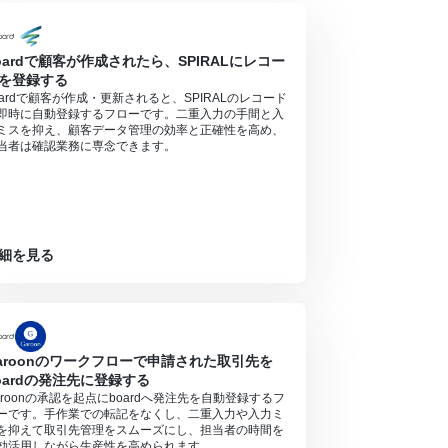
合は設定しているフローボットのオペレーションは
アプリや機能（オペレーション）を使用すること
oardで顧客が作成されたら、SPIRALにレコー
を登録する
oardで顧客が作成・更新されると、SPIRALのレコード
即時に自動登録するフローです。二重入力の手間と入
ミスを抑え、顧客データ管理の効率と正確性を高め、
当者は確認業務に専念できます。
細を見る
aroonのワークフローで申請された取引先を
oardの発注先に登録する
aroonの承認を起点にboardへ発注先を自動登録するフ
ーです。手作業での転記をなくし、二重入力や入力ミ
を抑えて取引先管理をスムーズにし、担当者の時間を
効活用しながら生産性を高められます。