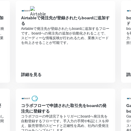
ただける機能（オペレーション）となっております。フリープランの場
無料トライアルを行うことが可能です。無料トライアル中には制限対象の
加
Airtableで発注先が登録されたらboardに追加す
b
る
ド
反映
Airtableで発注先が登録されたらboardに追加するフロー
b
、
です。boardへの発注先の追加が自動化されることで、
を
業
スピーディーな情報反映が行われるため、業務スピード
力
を向上させることが可能です。
担
詳細を見る
詳
要
コラボフローで申請された取引先をboardの発
G
注先に登録する
b
約し
コラボフローの申請完了をトリガーにboardへ発注先を
G
手間
自動登録するフローです。手入力の手間や転記ミスを抑
ロ
え、販売管理のスピードと正確性を高め、社内の受発注
ス
フローをシンプルにします。
有