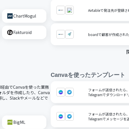
Airtableで発注先が登録
ChartMogul
Fakturoid
boardで顧客が作成され
Canva
を使ったテンプレート
PI経由でCanvaを使った業務
フォームが送信されたら、
ォルダを作成したり、Canva
Telegramでダウンロー
、Slackやメールなどで
フォームが送信されたら、
Telegramでメッセージ
BigML