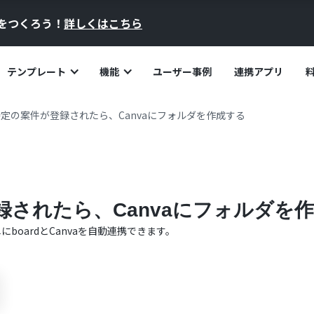
員をつくろう！
詳しくはこちら
テンプレート
機能
ユーザー事例
連携アプリ
で特定の案件が登録されたら、Canvaにフォルダを作成する
登録されたら、Canvaにフォルダを
単に
board
と
Canva
を自動連携できます。