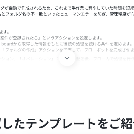
フォルダが自動で作成されるため、これまで手作業に費やしていた時間を短
名とフォルダ名の不一致といったヒューマンエラーを防ぎ、管理精度が
します。
しい案件が登録されたら」というアクションを設定します。
boardから取得した情報をもとに後続の処理を続ける条件を定めます
し、「フォルダの作成」アクションを設定して、フローボットを完成させ
クション、「オペレーション」：トリガー起動後、フロー内で処理を行
環境に応じたAPIキーを設定してください。
報などを活用し、フォルダを作成する条件を任意で設定することが可能
、作成するフォルダ名などにboardで取得した案件名といった動的な情
携してください。
0分の間隔で起動間隔を選択できます。
似したテンプレートをご紹
すので、ご注意ください。
照ください。
5561686