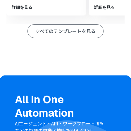
アクションを設定し、ダウンロードしたファイルからテキ
スト情報を抽出します
詳細を見る
詳細を見る
最後に、オペレーションでboardの「顧客の登録」アクシ
ョンを設定し、抽出した情報をもとに顧客情報を登録し
ます
すべてのテンプレートを見る
※「トリガー」：フロー起動のきっかけとなるアクション、「オ
ペレーション」：トリガー起動後、フロー内で処理を行うアク
ション
■このワークフローのカスタムポイント
AI機能の「OCRで文字を抽出」オペレーションでは、読
み取ったファイルの中からどのテキスト情報を抽出する
かを設定します。例えば、請求書から「会社名」「請求金
額」などを指定して抽出できます
boardの「顧客の登録」オペレーションでは、OCRで抽出
した情報をboardのどの項目に登録するかを紐付けます。
All in One
「会社名」の情報を「顧客名」のフィールドに追加する
など、自由に設定してください
Automation
■注意事項
DropboxとboardのそれぞれとYoomを連携してくださ
AIエージェント・API・ワークフロー・RPA
い。
などの複数の自動化技術を組み合わせ、