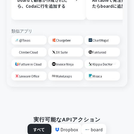
boardで顧客が作成された
Airtableで発注先が
ら、Codaに行を追加する
たらboardに追加する
類似アプリ
@Tovas
Chargebee
ChartMogul
ClimberCloud
DX Suite
Fakturoid
Fatture in Cloud
Invoice Ninja
Klippa DocHorizon
Lexware Office
MakeLeaps
Misoca
実行可能なAPIアクション
すべて
Dropbox
board