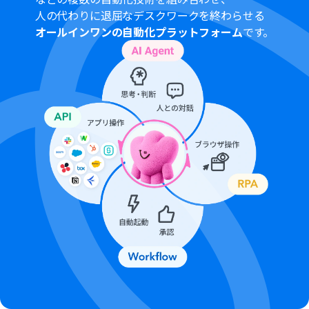
トリガーは5分、10分、15分、30分、60分の間隔で起動
人の代わりに退屈なデスクワークを終わらせる
間隔を選択できます。
オールインワンの自動化プラットフォーム
です。
プランによって最短の起動間隔が異なりますので、ご注意
ください。
OCRのオペレーションはチームプラン・サクセスプラン
でのみご利用いただける機能となっております。フリープ
ラン・ミニプランの場合は設定しているフローボットの
オペレーションはエラーとなりますので、ご注意くださ
い。
チームプランやサクセスプランなどの有料プランは、2週
間の無料トライアルを行うことが可能です。無料トライア
ル中には制限対象のアプリやAI機能（オペレーション）を
使用することができます。
OCRデータは6,500文字以上のデータや文字が小さい場合
などは読み取れない場合があるので、ご注意ください。
boardのマイアプリ連携方法は
こちら
をご参照ください。
ダウンロード可能なファイル容量は最大300MBまでで
す。アプリの仕様によっては300MB未満になる可能性が
あるので、ご注意ください。
トリガー、各オペレーションでの取り扱い可能なファイ
ル容量の詳細は
こちら
をご覧ください。