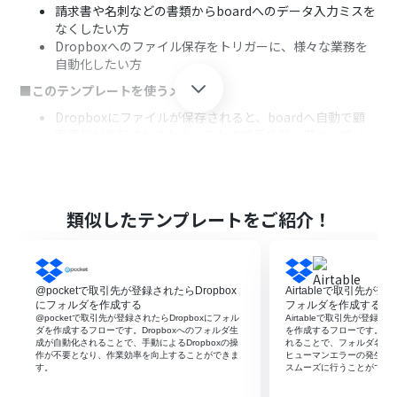
請求書や名刺などの書類からboardへのデータ入力ミスを
なくしたい方
Dropboxへのファイル保存をトリガーに、様々な業務を
自動化したい方
■このテンプレートを使うメリット
Dropboxにファイルが保存されると、boardへ自動で顧
客情報が登録されるため、これまで手作業に費やしてい
た時間を短縮できます
手作業によるデータ転記が不要になるため、入力間違い
や登録漏れといったヒューマンエラーの発生を防ぎ、デー
タの正確性を高めます
類似したテンプレートをご紹介！
■フローボットの流れ
はじめに、DropboxとboardをYoomと連携します
次に、トリガーでDropboxを選択し、「特定のフォルダ
@pocketで取引先が登録されたらDropbox
Airtableで取引先が登
内でファイルが作成または更新されたら」というアクショ
にフォルダを作成する
フォルダを作成する
ンを設定します
@pocketで取引先が登録されたらDropboxにフォル
Airtableで取引先が登録さ
次に、オペレーションでDropboxの「ファイルをダウン
ダを作成するフローです。Dropboxへのフォルダ生
を作成するフローです。フ
成が自動化されることで、手動によるDropboxの操
れることで、フォルダ名の
ロード」アクションを設定し、トリガーで検知したファイ
作が不要となり、作業効率を向上することができま
ヒューマンエラーの発生を
ルを取得します
す。
スムーズに行うことができ
次に、オペレーションでAI機能の「OCRで文字を抽出」