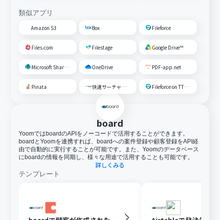
類似アプリ
Amazon S3
Box
Fileforce
Files.com
Filestage
Google Drive™
Microsoft SharePoint
OneDrive
PDF-app.net
Pinata
快速サーチャーGX
Fileforce on TTS Cloud
board
YoomではboardのAPIをノーコードで活用することができます。
boardとYoomを連携すれば、boardへの案件登録や顧客登録をAPI経
由で自動的に実行することが可能です。また、Yoomのデータベース
にboardの情報を同期し、様々な用途で活用することも可能です。
詳しくみる
テンプレート