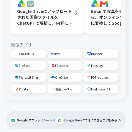
Google Driveにアップロード
Gmailで写真を受け
された画像ファイルを
ら、オンラインツール
ChatGPTで解析し、内容に応
に変換してGoogle Dr
じたフォルダに移動する
存する
類似アプリ
Amazon S3
Box
Dropbox
Fileforce
Files.com
Filestage
Microsoft SharePoint
OneDrive
PDF-app.net
Pinata
快速サーチャーGX
Fileforce on TTS Cloud
×
Google スプレッドシート
Google Drive™
で他にできることをみる