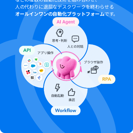
トリガーは5分、10分、15分、30分、60分の間隔で起動
人の代わりに退屈なデスクワークを終わらせる
間隔を選択できます。
オールインワンの自動化プラットフォーム
です。
プランによって最短の起動間隔が異なりますので、ご注意
ください。
分岐はパーソナルプラン以上のプランでご利用いただけ
る機能（オペレーション）となっております。フリープラ
ンの場合は設定しているフローボットのオペレーション
はエラーとなりますので、ご注意ください。
パーソナルプランなどの有料プランは、2週間の無料トラ
イアルを行うことが可能です。無料トライアル中には制限
対象のアプリや機能（オペレーション）を使用すること
ができます。詳しくは、
料金プラン
のページをご参照くだ
さい。
Google スプレッドシートをアプリトリガーとして使用す
る際の注意事項は「
【アプリトリガー】Google スプレッ
ドシートのトリガーにおける注意事項
」を参照してくだ
さい。