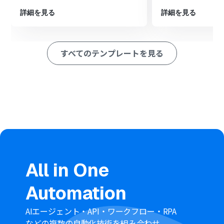
「レコードを更新する」アクションを設定し、フォルダが
詳細を見る
詳細を見る
作成されたことをシートに記録します
※「トリガー」：フロー起動のきっかけとなるアクション、「オ
ペレーション」：トリガー起動後、フロー内で処理を行うアク
すべてのテンプレートを見る
ション
■このワークフローのカスタムポイント
Google スプレッドシートのトリガー設定で、監視対象と
したいファイル（スプレッドシートID）とシート名（タ
ブ名）を任意で設定してください。
Google Driveでフォルダを作成するオペレーションで
は、フォルダ名にスプレッドシートの特定のセルの値を
引用したり、作成先の親フォルダを指定したりと、柔軟な
設定が可能です。
Google スプレッドシートのレコードを更新するオペレー
ションでは、どの列にどのようなステータスを書き込む
All in One
かを任意で設定できます。
Automation
■注意事項
Google スプレッドシート、Google Driveのそれぞれと
AIエージェント・API・ワークフロー・RPA
Yoomを連携してください。
などの複数の自動化技術を組み合わせ、