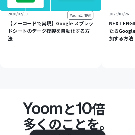
2026/02/03
2025/03/26
Yoom活用術
【ノーコードで実現】Google スプレッ
NEXT E
ドシートのデータ複製を自動化する方
たらGoog
法
加する方法
Yoom
10
と
倍
多くのことを。