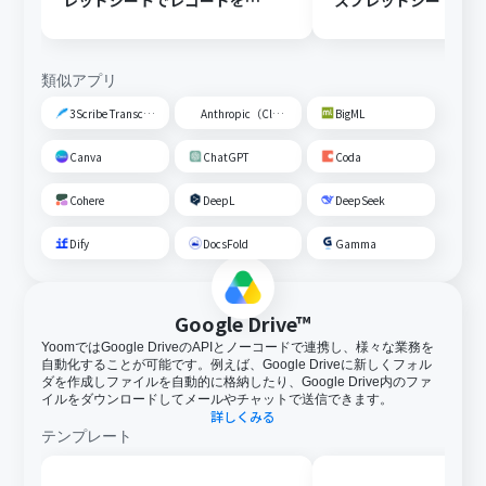
レッドシートでレコードを追
スプレッドシートの
加する
トに追加する
類似アプリ
3Scribe Transcription
Anthropic（Claude）
BigML
Canva
ChatGPT
Coda
Cohere
DeepL
DeepSeek
Dify
DocsFold
Gamma
Google Drive™
YoomではGoogle DriveのAPIとノーコードで連携し、様々な業務を
自動化することが可能です。例えば、Google Driveに新しくフォル
ダを作成しファイルを自動的に格納したり、Google Drive内のファ
イルをダウンロードしてメールやチャットで送信できます。
詳しくみる
テンプレート