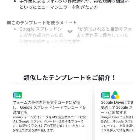
手作業によるフォルダの作成漏れや、命名規則の間違い
といったヒューマンエラーを防ぎたい方
■このテンプレートを使うメリット
Google スプレッドシートに行が追加されると自動でフォ
ルダが作成されるため、これまで手作業に費やしていた
時間を短縮することができます。
手動でのフォルダ作成時に発生しがちな、作成忘れや命
名ミスなどのヒューマンエラーを防ぎ、ファイル管理の品
質を均一に保ちます。
■フローボットの流れ
類似したテンプレートをご紹介！
はじめに、Google DriveとGoogle スプレッドシートを
Yoomに連携します
次に、トリガーでGoogle スプレッドシートを選択し、
「行が追加されたら」というアクションを設定します
フォームの受信内容を文字コードに変換
Google Driveに文
次に、オペレーションで「分岐」を設定し、特定の条件
し、Google スプレッドシートでレコードを
要約してGoogle ス
に合致した場合のみ後続の処理に進むようにします
追加する
ートに追加する
Yoomフォーム受付データをAIで指定文字コードに変
Google Driveに追加さ
次に、オペレーションでGoogle Driveの「フォルダを作
換しGoogle スプレッドシートへ追加するフローで
要約し、Google スプレ
成する」アクションを設定し、スプレッドシートの情報を
す。転記や文字化け対応の手間を減らし、入力ミス
フローです。文書確認や転
を抑えて作業を効率化します。
ミスを抑えて情報共有を早
基にフォルダを作成します
最後に、オペレーションでGoogle スプレッドシートの